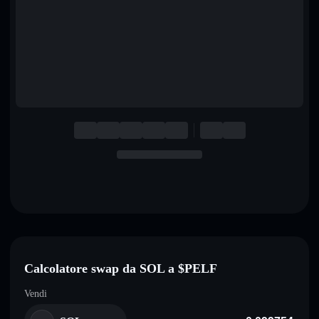
English
Deutsch
Italiano
Português
Español
Calcolatore swap da SOL a $PELF
Vendi