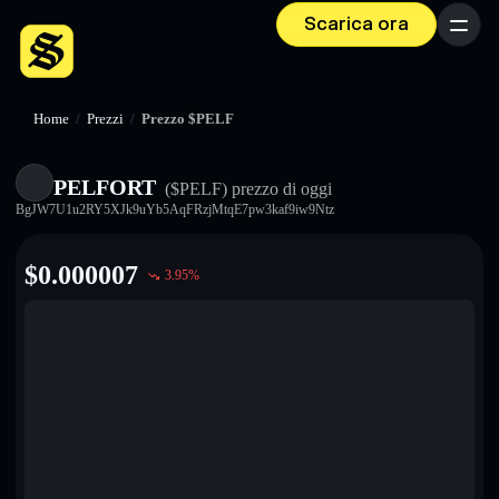
Scarica ora
Menu
Home
/
Prezzi
/
Prezzo $PELF
PELFORT
($PELF)
prezzo di oggi
BgJW7U1u2RY5XJk9uYb5AqFRzjMtqE7pw3kaf9iw9Ntz
$
0.000007
3.95
%