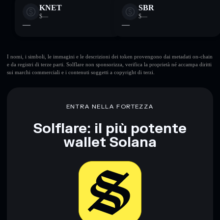
KNET
SBR
$—
$—
—
—
I nomi, i simboli, le immagini e le descrizioni dei token provengono dai metadati on-chain
e da registri di terze parti. Solflare non sponsorizza, verifica la proprietà né accampa diritti
sui marchi commerciali e i contenuti soggetti a copyright di terzi.
ENTRA NELLA FORTEZZA
Solflare: il più potente
wallet Solana
Scarica ora