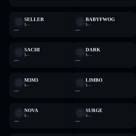
SELLER
BABYFWOG
$—
$—
—
—
SACHI
DARK
$—
$—
—
—
M3M3
LIMBO
$—
$—
—
—
NOVA
SURGE
$—
$—
—
—