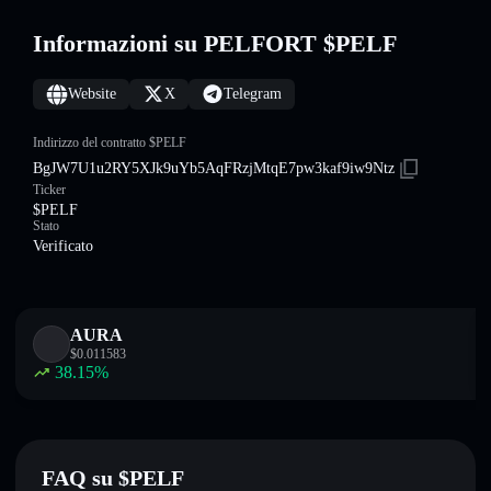
Informazioni su PELFORT $PELF
Website
X
Telegram
Indirizzo del contratto $PELF
BgJW7U1u2RY5XJk9uYb5AqFRzjMtqE7pw3kaf9iw9Ntz
Ticker
$PELF
Stato
Verificato
AURA
$
0.011583
38.15
%
FAQ su $PELF