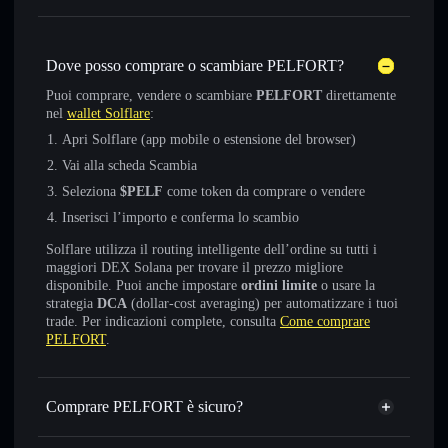
Dove posso comprare o scambiare PELFORT?
Puoi comprare, vendere o scambiare
PELFORT
direttamente
nel
wallet Solflare
:
Apri Solflare (app mobile o estensione del browser)
Vai alla scheda Scambia
Seleziona
$PELF
come token da comprare o vendere
Inserisci l’importo e conferma lo scambio
Solflare utilizza il routing intelligente dell’ordine su tutti i
maggiori DEX Solana per trovare il prezzo migliore
disponibile. Puoi anche impostare
ordini limite
o usare la
strategia
DCA
(dollar-cost averaging) per automatizzare i tuoi
trade. Per indicazioni complete, consulta
Come comprare
PELFORT
.
Comprare PELFORT è sicuro?
PELFORT
token verificato