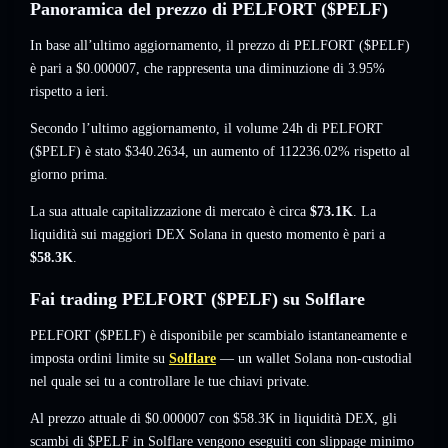
Panoramica del prezzo di PELFORT ($PELF)
In base all’ultimo aggiornamento, il prezzo di PELFORT ($PELF)
è pari a
$0.000007
, che rappresenta una diminuzione di 3.95%
rispetto a ieri.
Secondo l’ultimo aggiornamento, il volume 24h di PELFORT
($PELF) è stato
$340.2634
,
un aumento of 112236.02%
rispetto al
giorno prima.
La sua attuale capitalizzazione di mercato è circa
$73.1K
. La
liquidità sui maggiori DEX Solana in questo momento è pari a
$58.3K
.
Fai trading PELFORT ($PELF) su Solflare
PELFORT ($PELF) è disponibile per scambialo istantaneamente e
imposta ordini limite su
Solflare
— un wallet Solana non-custodial
nel quale sei tu a controllare le tue chiavi private.
Al prezzo attuale di $0.000007 con $58.3K in liquidità DEX, gli
scambi di $PELF in Solflare vengono eseguiti con slippage minimo