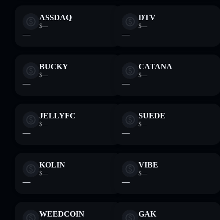
ASSDAQ
DTV
$—
$—
—
—
BUCKY
CATANA
$—
$—
—
—
JELLYFC
SUEDE
$—
$—
—
—
KOLIN
VIBE
$—
$—
—
—
WEEDCOIN
GAK