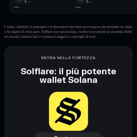
$—
$—
—
—
I nomi, i simboli, le immagini e le descrizioni dei token provengono dai metadati on-chain
e da registri di terze parti. Solflare non sponsorizza, verifica la proprietà né accampa diritti
sui marchi commerciali e i contenuti soggetti a copyright di terzi.
ENTRA NELLA FORTEZZA
Solflare: il più potente
wallet Solana
Scarica ora