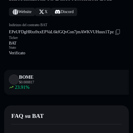
Website
X
Discord
Indirizzo del contratto BAT
EPeUFDgHRxs9xxEPVaL6kfGQvCon7jmAWKVUHuux1Tpz
Ticker
BAT
Stato
Verificato
BOME
$
0.000817
23.91
%
FAQ su BAT