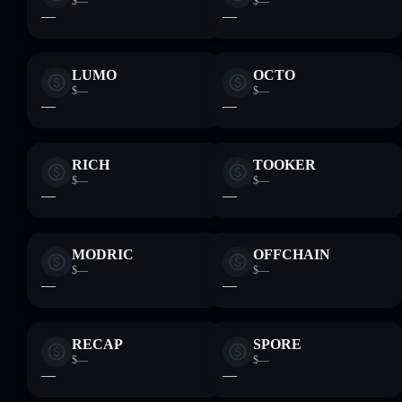
$—
$—
—
—
LUMO
OCTO
$—
$—
—
—
RICH
TOOKER
$—
$—
—
—
MODRIC
OFFCHAIN
$—
$—
—
—
RECAP
SPORE
$—
$—
—
—