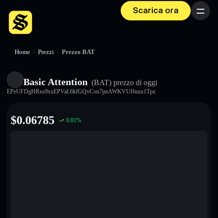
Scarica ora
Menu
Home
/
Prezzi
/
Prezzo BAT
Basic Attention
(BAT)
prezzo di oggi
EPeUFDgHRxs9xxEPVaL6kfGQvCon7jmAWKVUHuux1Tpz
$
0.06785
0.81
%