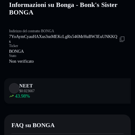
Informazioni su Bonga - Bonk's Sister
BONGA
Indirizzo del contratto BONGA
7YoAymCyauHAXus3snMEKcLgRx546MrHuBW3EuUNKKQ
s
Ticker
BONGA
Stato
Non verificato
NEET
$
0.023667
43.98
%
FAQ su BONGA