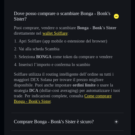
Dove posso comprare o scambiare Bonga - Bonk's
Sister?
Puoi comprare, vendere o scambiare
Bonga - Bonk's Sister
direttamente nel
wallet Solflare
:
Apri Solflare (app mobile o estensione del browser)
Vai alla scheda Scambia
Seleziona
BONGA
come token da comprare o vendere
Inserisci l’importo e conferma lo scambio
Solflare utilizza il routing intelligente dell’ordine su tutti i
maggiori DEX Solana per trovare il prezzo migliore
disponibile. Puoi anche impostare
ordini limite
o usare la
strategia
DCA
(dollar-cost averaging) per automatizzare i tuoi
trade. Per indicazioni complete, consulta
Come comprare
Bonga - Bonk's Sister
.
Comprare Bonga - Bonk's Sister è sicuro?
Bonga - Bonk's Sister
non è verificato