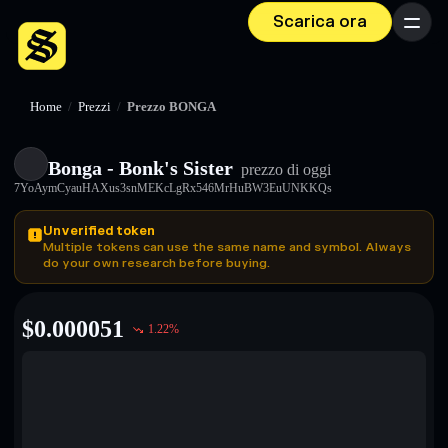
Scarica ora
Menu
Home
/
Prezzi
/
Prezzo BONGA
Bonga - Bonk's Sister
prezzo di oggi
7YoAymCyauHAXus3snMEKcLgRx546MrHuBW3EuUNKKQs
Unverified token
Multiple tokens can use the same name and symbol. Always
do your own research before buying.
$
0.000051
1.22
%