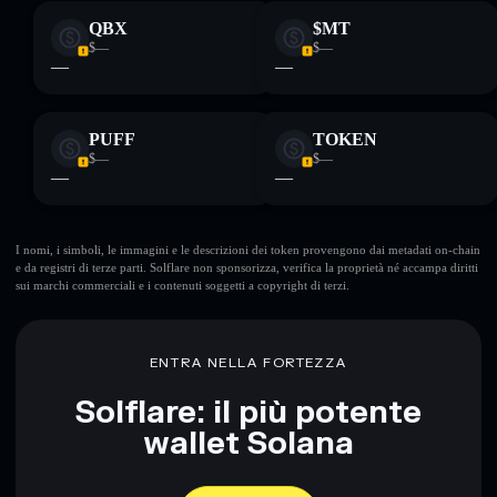
QBX
$MT
$—
$—
—
—
PUFF
TOKEN
$—
$—
—
—
I nomi, i simboli, le immagini e le descrizioni dei token provengono dai metadati on-chain
e da registri di terze parti. Solflare non sponsorizza, verifica la proprietà né accampa diritti
sui marchi commerciali e i contenuti soggetti a copyright di terzi.
ENTRA NELLA FORTEZZA
Solflare: il più potente
wallet Solana