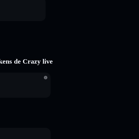
okens de Crazy live
S