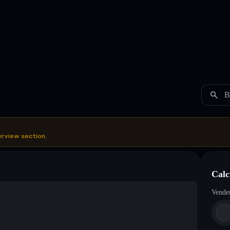
B
erview section.
Cal
Vende