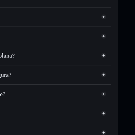
olana?
L, USDC o miles de otros tokens de Solana con
sponible
en tu precio objetivo para CRAZYLIVE
gura?
E a lo largo del tiempo
tera sin custodia
Solflare
ular públicamente las carteras usando el agregador de
Crazy live
ve?
agregador de privacidad
cio, volumen, capitalización de mercado y liquidez de
ump
rtera sin custodia donde tú controla tus claves
CRAZYLIVE
cartera