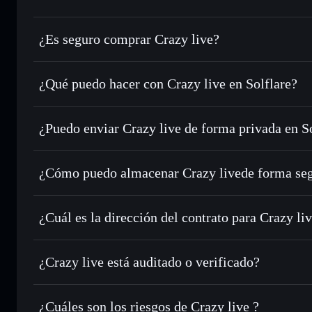
¿Es seguro comprar Crazy live?
Crazy live
no está verificado
¿Qué puedo hacer con Crazy live en Solflare?
Crazy live
cartera de Solflare
¿Puedo enviar Crazy live de forma privada en S
Intercambiar al instante
: operar con CRAZYLIVE para SO
enrutamiento de órdenes inteligente para el mejor precio di
agregador de privacidad
Establecer órdenes límite
: automatizar las operaciones 
¿Cómo puedo almacenar Crazy livede forma se
Utilizar DCA
: promedio de coste en dólares en CRAZYLIV
Crazy live
car
Enviar de forma privada
: transferir CRAZYLIVE sin vinc
Solflare
privacidad integrado de Solflare
¿Cuál es la dirección del contrato para Crazy li
Hacer un seguimiento en tiempo real
: monitorizar el pre
Crazy live
CRAZYLIVE
CdGRXAgJ8HLD2F7GiyZ1UagrGbg24Hqe7GfXf7B2p
¿Crazy live está auditado o verificado?
Holdear de forma segura
: almacenar CRAZYLIVE en una ca
privadas
Solflare
Crazy live
no está verificado actualmente
¿Cuáles son los riesgos de Crazy live ?