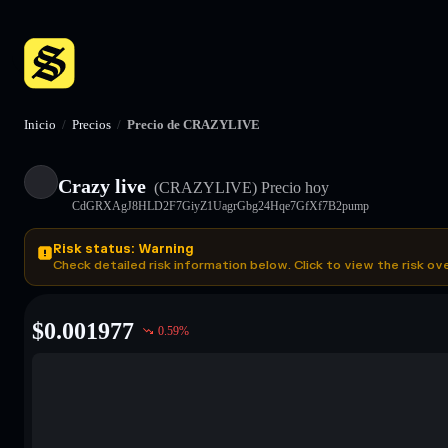
Inicio
/
Precios
/
Precio de CRAZYLIVE
Crazy live
(CRAZYLIVE)
Precio hoy
CdGRXAgJ8HLD2F7GiyZ1UagrGbg24Hqe7GfXf7B2pump
Risk status: Warning
Check detailed risk information below. Click to view the risk ov
$
0.001977
0.59
%