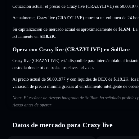
Cotización actual: el precio de Crazy live (CRAZYLIVE) es
$0.001977
Actualmente, Crazy live (CRAZYLIVE) muestra un volumen de 24 ho
Su capitalización de mercado actual es aproximadamente de
$1.6M
. La
actualmente en
$118.2K
.
Opera con Crazy live (CRAZYLIVE) en Solflare
Crazy live (CRAZYLIVE) está disponible para intercámbialo al instante 
custodia donde tú controlas tus claves privadas.
Al precio actual de $0.001977 y con liquidez de DEX de $118.2K, los
variación de precio mínima gracias al enrutamiento inteligente de órden
Nota: El escáner de riesgos integrado de Solflare ha señalado posibles 
riesgo antes de operar.
Datos de mercado para Crazy live