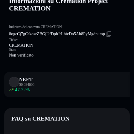
Informazioni su Cremation Project
CREMATION
Indirizzo del contratto CREMATION
8ogcCj7gCskoszZBGjUfDphJrLhieDn5Ah8PyMgdpump
Ticker
CREMATION
Stato
Non verificato
NEET
$
0.024605
47.72
%
FAQ su CREMATION