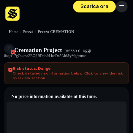
Scarica ora
Menu
Home
/
Prezzi
/
Prezzo CREMATION
Cremation Project
prezzo di oggi
8ogcCj7gCskoszZBGjUfDphJrLhieDn5Ah8PyMgdpump
Risk status: Danger
Check detailed risk information below. Click to view the risk
overview section.
No price information available at this time.