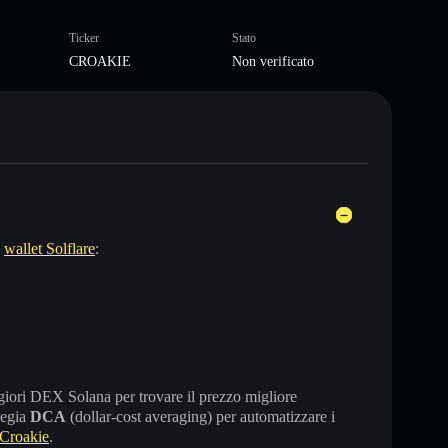
Ticker
Stato
CROAKIE
Non verificato
l
wallet Solflare
:
maggiori DEX Solana per trovare il prezzo migliore
tegia
DCA
(dollar-cost averaging) per automatizzare i
Croakie
.