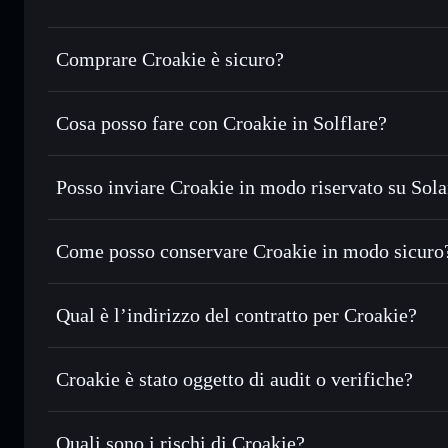
Comprare Croakie è sicuro?
Croakie
non è verificato
Cosa posso fare con Croakie in Solflare?
Croakie
wallet Solflare
Posso inviare Croakie in modo riservato su Sol
Scambiare istantaneamente
— scambia CROAKIE in SOL, U
migliore con il routing intelligente dell’ordine
Aggregatore di privacy
Impostare ordini limite
— automatizza i tuoi trade al pr
Come posso conservare Croakie in modo sicuro
Usare il DCA
— applica la strategia dollar-cost average
Croakie
w
Inviare in modo riservato
— trasferisci CROAKIE senza co
Solflare
privacy incorporato di Solflare
Qual è l’indirizzo del contratto per Croakie?
Monitorare in tempo reale
— conosci prezzo, volume, cap
Croakie
Conservare in modo sicuro
— tieni i tuoi CROAKIE in un w
AFVJNtbBiUtmui2bmnw26hC4buAyVip5BKU1j8oqhB
Croakie è stato oggetto di audit o verifiche?
esclusivo controllo delle tue chiavi private
Croakie
non è verificato
Quali sono i rischi di Croakie?