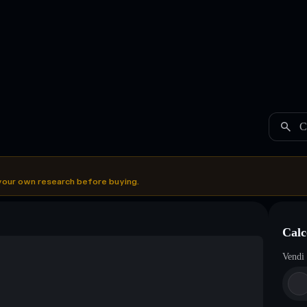
C
your own research before buying.
Calc
Vendi