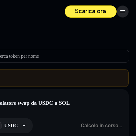
Scarica ora
Menu
erca token per nome
olatore swap da USDC a SOL
USDC