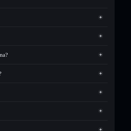
ana?
SDC o in migliaia di altri token Solana al prezzo
ezzo desiderato di CROAKIE
?
 su CROAKIE nel tempo
allet non-custodial
Solflare
llegare pubblicamente i wallet usando l’Aggregatore di
Croakie
Aggregatore di privacy
italizzazione di mercato e liquidità di CROAKIE
allet non-custodial all’interno del quale hai il pieno ed
LV
CROAKIE
wallet Solflare