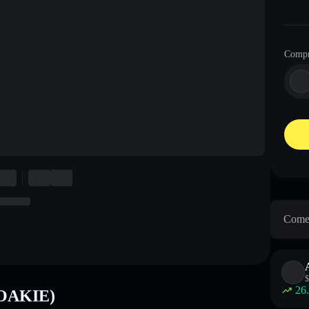
Comp
Come 
$
26
ROAKIE)