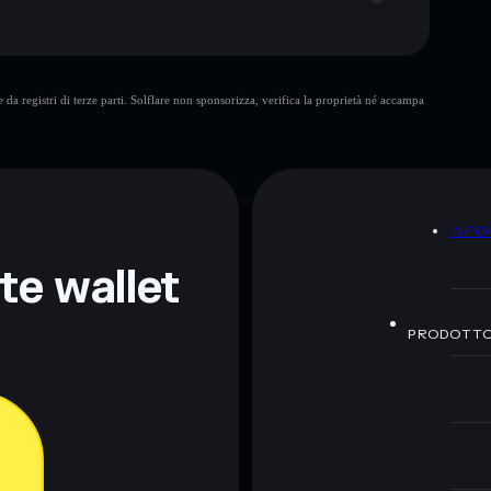
da registri di terze parti. Solflare non sponsorizza, verifica la proprietà né accampa
ormativi e non costituiscono una consulenza finanziaria.
z.
A
INFO
nte wallet
PRODOTT