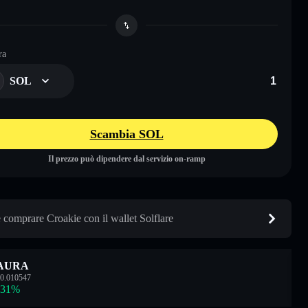
ra
SOL
Scambia SOL
Il prezzo può dipendere dal servizio on-ramp
comprare Croakie con il wallet Solflare
AURA
0.010547
.31
%