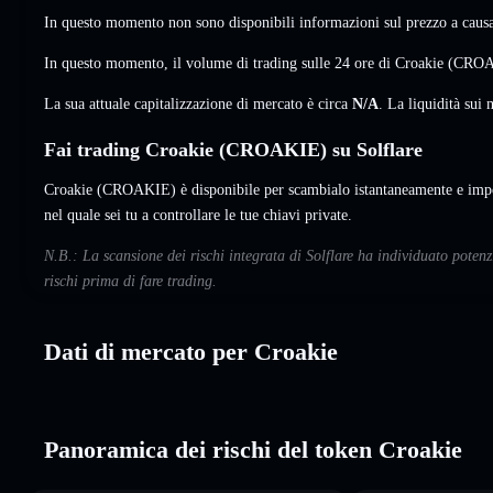
In questo momento non sono disponibili informazioni sul prezzo a causa 
In questo momento, il volume di trading sulle 24 ore di Croakie (CR
La sua attuale capitalizzazione di mercato è circa
N/A
. La liquidità su
Fai trading Croakie (CROAKIE) su Solflare
Croakie (CROAKIE) è disponibile per scambialo istantaneamente e impos
nel quale sei tu a controllare le tue chiavi private.
N.B.: La scansione dei rischi integrata di Solflare ha individuato poten
rischi prima di fare trading.
Dati di mercato per Croakie
Panoramica dei rischi del token Croakie