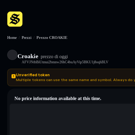
Home
/
Prezzi
/
Prezzo CROAKIE
Croakie
prezzo di oggi
AFVJNtbBiUtmui2bmnw26hC4buAyVip5BKU1j8oqhBLV
Unverified token
Multiple tokens can use the same name and symbol. Always do 
No price information available at this time.