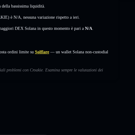
della bassissima liquidità.
OAKIE) è
N/A
,
nessuna variazione
rispetto a ieri.
i maggiori DEX Solana in questo momento è pari a
N/A
.
ta ordini limite su
Solflare
— un wallet Solana non-custodial
ziali problemi con Croakie. Esamina sempre le valutazioni dei