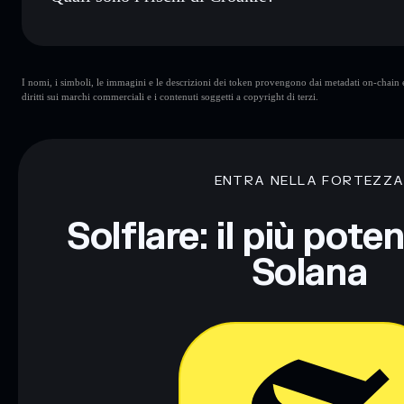
Rischi principali di Croakie:
I nomi, i simboli, le immagini e le descrizioni dei token provengono dai metadati on-chain e 
Croakie
mutevoli
diritti sui marchi commerciali e i contenuti soggetti a copyright di terzi.
Disclaimer: Queste informazioni hanno esclusivamente scopi f
Informati sempre autonomamente. Dati forniti da rugcheck.xy
ENTRA NELLA FORTEZZ
Solflare: il più pote
Solana