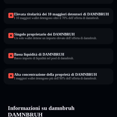
Elevata titolarità dei 10 maggiori detentori di DAMNBRUH
I 10 maggiori wallet detengono oltre il 70% dell’offerta di damnbruh.
Singolo proprietario dei DAMNBRUH
Un solo wallet detiene un importo elevato dell’offerta di damnbruh.
Bassa liquidità di DAMNBRUH
Basso importo di liquidità nel pool di damnbruh.
Alta concentrazione della proprietà di DAMNBRUH
I maggiori wallet detengono più dell’80% dell’offerta di damnbruh.
Informazioni su damnbruh
DAMNBRUH