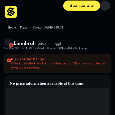
Scarica ora
Menu
Home
/
Prezzi
/
Prezzo DAMNBRUH
damnbruh
prezzo di oggi
ApQXm7UHU2EQMGBGMxdqz4FwSsCQDhzugBrLv9xDpump
Risk status: Danger
Check detailed risk information below. Click to view the risk
overview section.
No price information available at this time.