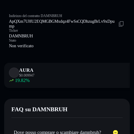
Indirizzo del contratto DAMNBRUH
ApQXm7UHU2EQMGBGMxdqz4FwSsCQDhzugBrLv9xDpu
mp
Ticker
DAMNBRUH
Stato
Non verificato
AURA
$
0.009947
19.82
%
FAQ su DAMNBRUH
Dove posso comprare o scambiare damnbruh?