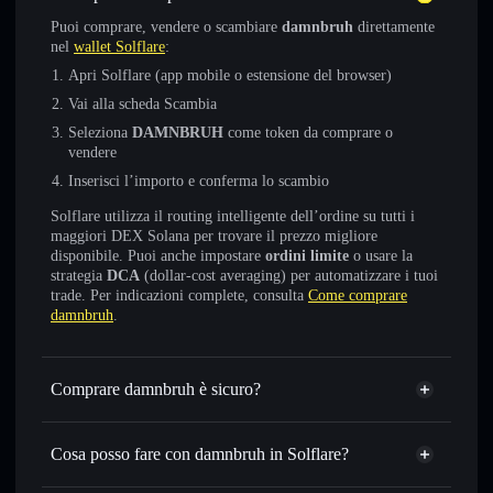
Puoi comprare, vendere o scambiare
damnbruh
direttamente
nel
wallet Solflare
:
Apri Solflare (app mobile o estensione del browser)
Vai alla scheda Scambia
Seleziona
DAMNBRUH
come token da comprare o
vendere
Inserisci l’importo e conferma lo scambio
Solflare utilizza il routing intelligente dell’ordine su tutti i
maggiori DEX Solana per trovare il prezzo migliore
disponibile. Puoi anche impostare
ordini limite
o usare la
strategia
DCA
(dollar-cost averaging) per automatizzare i tuoi
trade. Per indicazioni complete, consulta
Come comprare
damnbruh
.
Comprare damnbruh è sicuro?
damnbruh
non è verificato
Cosa posso fare con damnbruh in Solflare?
damnbruh
wallet Solflare