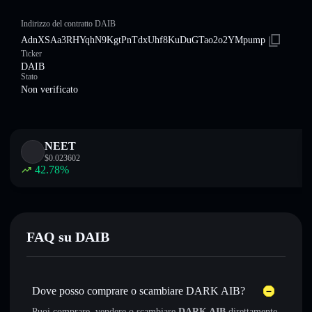
Indirizzo del contratto DAIB
AdnXSAa3RHYqhN9KgtPnTdxUhf8KuDuGTao2o2YMpump
Ticker
DAIB
Stato
Non verificato
NEET
$
0.023602
42.78
%
FAQ su DAIB
Dove posso comprare o scambiare DARK AIB?
Puoi comprare, vendere o scambiare
DARK AIB
direttamente