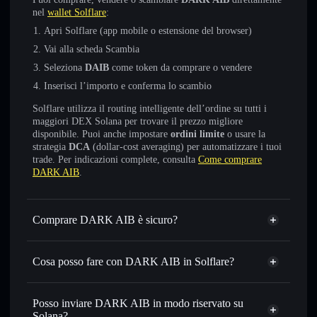
nel
wallet Solflare
:
Apri Solflare (app mobile o estensione del browser)
Vai alla scheda Scambia
Seleziona
DAIB
come token da comprare o vendere
Inserisci l’importo e conferma lo scambio
Solflare utilizza il routing intelligente dell’ordine su tutti i
maggiori DEX Solana per trovare il prezzo migliore
disponibile. Puoi anche impostare
ordini limite
o usare la
strategia
DCA
(dollar-cost averaging) per automatizzare i tuoi
trade. Per indicazioni complete, consulta
Come comprare
DARK AIB
.
Comprare DARK AIB è sicuro?
DARK AIB
non è verificato
Cosa posso fare con DARK AIB in Solflare?
DARK AIB
wallet Solflare
Scambiare istantaneamente
— scambia DAIB in SOL,
Posso inviare DARK AIB in modo riservato su
USDC o in migliaia di altri token Solana al prezzo migliore
Solana?