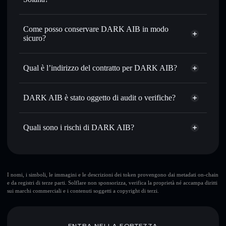
con il routing intelligente dell’ordine
Aggregatore di privacy
Impostare ordini limite
— automatizza i tuoi trade al
Come posso conservare DARK AIB in modo
prezzo desiderato di DAIB
sicuro?
Usare il DCA
— applica la strategia dollar-cost average su
DAIB nel tempo
DARK AIB
wallet non-custodial
Solflare
Inviare in modo riservato
— trasferisci DAIB senza
Qual è l’indirizzo del contratto per DARK AIB?
collegare pubblicamente i wallet usando l’Aggregatore di
privacy incorporato di Solflare
DARK AIB
Solflare
AdnXSAa3RHYqhN9KgtPnTdxUhf8KuDuGTao2o2YMpump
Monitorare in tempo reale
— conosci prezzo, volume,
DARK AIB
DARK AIB è stato oggetto di audit o verifiche?
Aggregatore di privacy
capitalizzazione di mercato e liquidità di DAIB
DARK AIB
non è verificato
Conservare in modo sicuro
— tieni i tuoi DAIB in un
DAIB
wallet Solflare
Quali sono i rischi di DARK AIB?
wallet non-custodial all’interno del quale hai il pieno ed
esclusivo controllo delle tue chiavi private
Rischi principali di DARK AIB:
I nomi, i simboli, le immagini e le descrizioni dei token provengono dai metadati on-chain
e da registri di terze parti. Solflare non sponsorizza, verifica la proprietà né accampa diritti
sui marchi commerciali e i contenuti soggetti a copyright di terzi.
Disclaimer: Queste informazioni hanno esclusivamente scopi
formativi e non costituiscono una consulenza finanziaria.
Informati sempre autonomamente. Dati forniti da