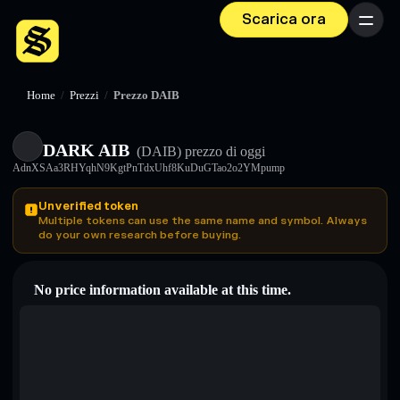
Scarica ora
Menu
Home
/
Prezzi
/
Prezzo DAIB
DARK AIB
(DAIB)
prezzo di oggi
AdnXSAa3RHYqhN9KgtPnTdxUhf8KuDuGTao2o2YMpump
Unverified token
Multiple tokens can use the same name and symbol. Always
do your own research before buying.
No price information available at this time.