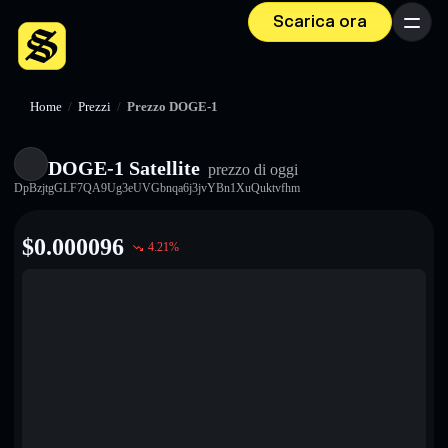
Scarica ora
Menu
Home
/
Prezzi
/
Prezzo DOGE-1
DOGE-1 Satellite
prezzo di oggi
DpBzjtgGLF7QA9Ug3eUVGbnqa6j3jvYBn1XuQuktvfhm
$
0.000096
4.21
%