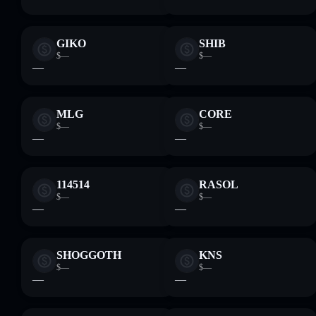
GIKO
SHIB
$—
$—
—
—
MLG
CORE
$—
$—
—
—
114514
RASOL
$—
$—
—
—
SHOGGOTH
KNS
$—
$—
—
—