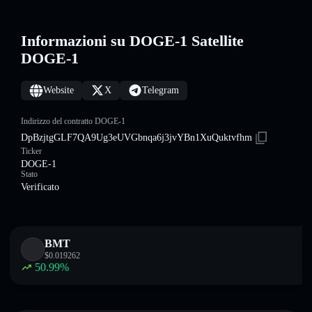
Informazioni su DOGE-1 Satellite
DOGE-1
Website
X
Telegram
Indirizzo del contratto DOGE-1
DpBzjtgGLF7QA9Ug3eUVGbnqa6j3jvYBn1XuQuktvfhm
Ticker
DOGE-1
Stato
Verificato
BMT
$
0.019262
50.99
%