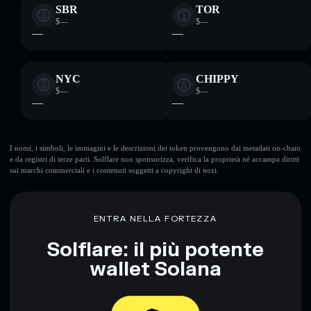
SBR
TOR
$—
$—
—
—
NYC
CHIPPY
$—
$—
—
—
I nomi, i simboli, le immagini e le descrizioni dei token provengono dai metadati on-chain
e da registri di terze parti. Solflare non sponsorizza, verifica la proprietà né accampa diritti
sui marchi commerciali e i contenuti soggetti a copyright di terzi.
ENTRA NELLA FORTEZZA
Solflare: il più potente
wallet Solana