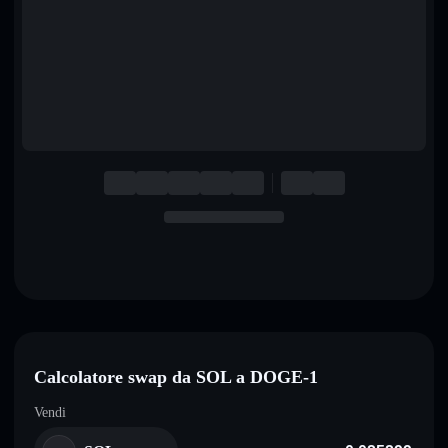
English
Deutsch
Italiano
Português
Español
Calcolatore swap da SOL a DOGE-1
Vendi