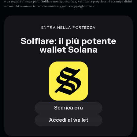
e da registri di terze parti. Solflare non sponsorizza, verifica la proprietà né accampa diritti
sui marchi commerciali e i contenuti soggetti a copyright di terzi.
Disclaimer: Queste informazioni hanno esclusivamente scopi
formativi e non costituiscono una consulenza finanziaria.
Informati sempre autonomamente. Dati forniti da
ENTRA NELLA FORTEZZA
rugcheck.xyz.
Solflare: il più potente
wallet Solana
Scarica ora
Accedi al wallet
Scarica ora
Accedi al wallet