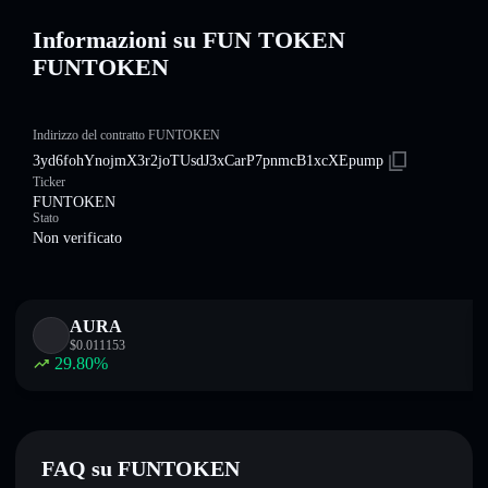
Informazioni su FUN TOKEN
FUNTOKEN
Indirizzo del contratto FUNTOKEN
3yd6fohYnojmX3r2joTUsdJ3xCarP7pnmcB1xcXEpump
Ticker
FUNTOKEN
Stato
Non verificato
AURA
$
0.011153
29.80
%
FAQ su FUNTOKEN