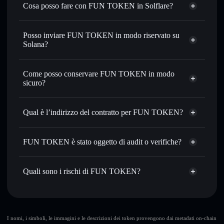
Cosa posso fare con FUN TOKEN in Solflare?
FUN TOKEN
wallet Solflare
Scambiare istantaneamente
— scambia FUNTOKEN in
Posso inviare FUN TOKEN in modo riservato su
SOL, USDC o in migliaia di altri token Solana al prezzo
Solana?
migliore con il routing intelligente dell’ordine
Aggregatore di privacy
Impostare ordini limite
— automatizza i tuoi trade al
Come posso conservare FUN TOKEN in modo
prezzo desiderato di FUNTOKEN
sicuro?
Usare il DCA
— applica la strategia dollar-cost average su
FUNTOKEN nel tempo
FUN TOKEN
wallet non-custodial
Solflare
Inviare in modo riservato
— trasferisci FUNTOKEN
Qual è l’indirizzo del contratto per FUN TOKEN?
senza collegare pubblicamente i wallet usando
l’Aggregatore di privacy incorporato di Solflare
FUN TOKEN
Solflare
3yd6fohYnojmX3r2joTUsdJ3xCarP7pnmcB1xcXEpump
Monitorare in tempo reale
— conosci prezzo, volume,
FUN TOKEN
FUN TOKEN è stato oggetto di audit o verifiche?
Aggregatore
capitalizzazione di mercato e liquidità di FUNTOKEN
di privacy
FUN TOKEN
non è verificato
Conservare in modo sicuro
— tieni i tuoi FUNTOKEN in
FUNTOKEN
wallet Solflare
Quali sono i rischi di FUN TOKEN?
un wallet non-custodial all’interno del quale hai il pieno ed
esclusivo controllo delle tue chiavi private
Rischi principali di FUN TOKEN:
I nomi, i simboli, le immagini e le descrizioni dei token provengono dai metadati on-chain