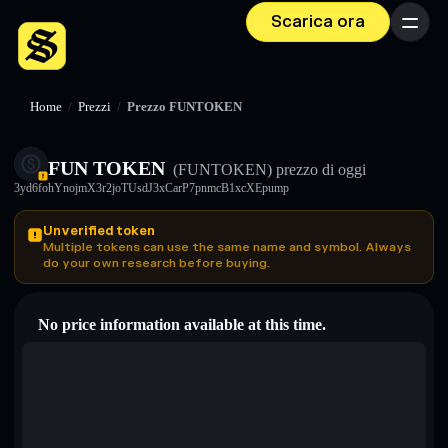
Scarica ora
Menu
Home
/
Prezzi
/
Prezzo FUNTOKEN
FUN TOKEN
(FUNTOKEN)
prezzo di oggi
3yd6fohYnojmX3r2joTUsdJ3xCarP7pnmcB1xcXEpump
Unverified token
Multiple tokens can use the same name and symbol. Always
do your own research before buying.
No price information available at this time.