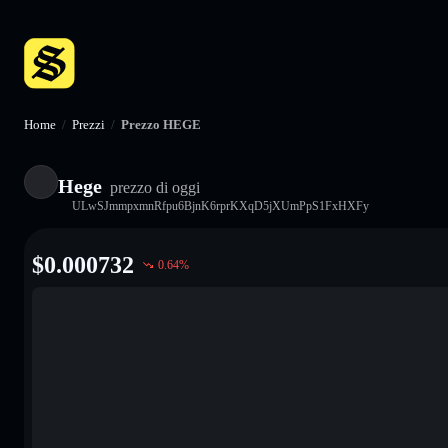
Home
/
Prezzi
/
Prezzo HEGE
Hege
prezzo di oggi
ULwSJmmpxmnRfpu6BjnK6rprKXqD5jXUmPpS1FxHXFy
$
0.000732
0.64
%