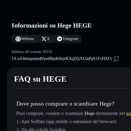
Informazioni su Hege HEGE
Website
X
Telegram
Indirizzo del contratto HEGE
ULwSJmmpxmnRfpu6BjnK6rprKXqD5jXUmPpS1FxHXFy
FAQ su HEGE
Dove posso comprare o scambiare Hege?
Puoi comprare, vendere o scambiare
Hege
direttamente nel
wa
Apri Solflare (app mobile o estensione del browser)
Vai alla scheda Scambia