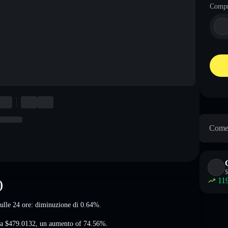
Comp
Come 
$
11
)
sulle 24 ore: diminuzione di 0.64%
.
 a
$479.0132
,
un aumento of 74.56%
.