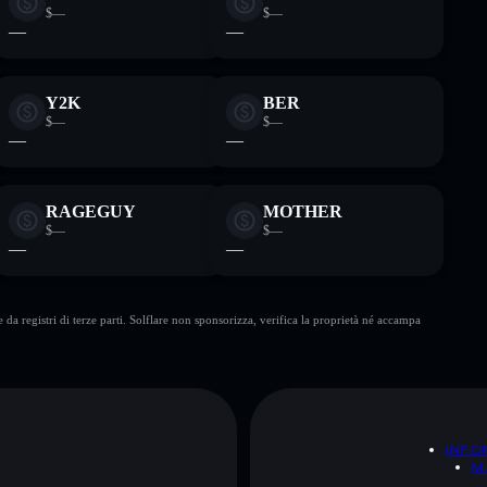
$—
$—
—
—
Y2K
BER
$—
$—
—
—
RAGEGUY
MOTHER
$—
$—
—
—
da registri di terze parti. Solflare non sponsorizza, verifica la proprietà né accampa
A
INFO
M