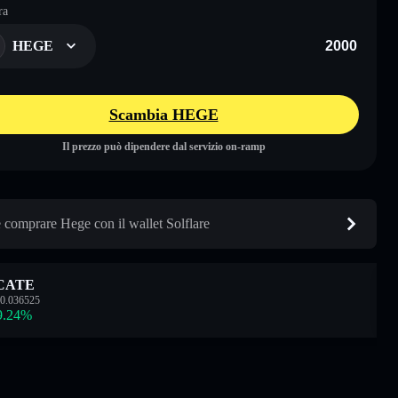
ra
HEGE
Scambia HEGE
Il prezzo può dipendere dal servizio on-ramp
comprare Hege con il wallet Solflare
CATE
0.036525
9.24
%