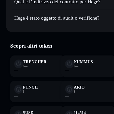
Qual è l’indirizzo del contratto per Hege?
Monitorare in tempo reale
— conosci prezzo, volume, capi
Hege
Conservare in modo sicuro
— tieni i tuoi HEGE in un wall
ULwSJmmpxmnRfpu6BjnK6rprKXqD5jXUmPpS1FxH
Hege è stato oggetto di audit o verifiche?
esclusivo controllo delle tue chiavi private
Hege
verificato
Scopri altri token
TRENCHER
NUMMUS
$—
$—
—
—
PUNCH
ARIO
$—
$—
—
—
SUSD
114514