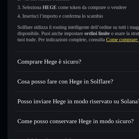
Seleziona
HEGE
come token da comprare o vendere
Inserisci l’importo e conferma lo scambio
Solflare utilizza il routing intelligente dell’ordine su tutti i 
disponibile. Puoi anche impostare
ordini limite
o usare la stra
tuoi trade. Per indicazioni complete, consulta
Come comprare
Comprare Hege è sicuro?
Hege
token verificato
Cosa posso fare con Hege in Solflare?
Hege
wallet Solflare
Posso inviare Hege in modo riservato su Solana
Scambiare istantaneamente
— scambia HEGE in SOL, USDC
migliore con il routing intelligente dell’ordine
wallet Solflare
Aggregatore di privacy
Impostare ordini limite
— automatizza i tuoi trade al pre
Come posso conservare Hege in modo sicuro?
Usare il DCA
— applica la strategia dollar-cost average 
Hege
wall
Inviare in modo riservato
— trasferisci HEGE senza colle
privacy incorporato di Solflare