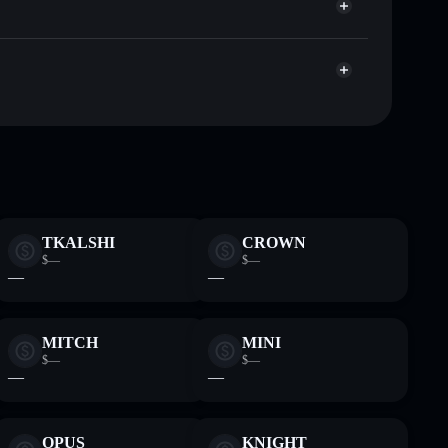
Aggregatore di privacy
talizzazione di mercato e liquidità di HEGE
et non-custodial all’interno del quale hai il pieno ed
XFy
HEGE
wallet Solflare
TKALSHI
CROWN
$—
$—
—
—
MITCH
MINI
$—
$—
—
—
OPUS
KNIGHT