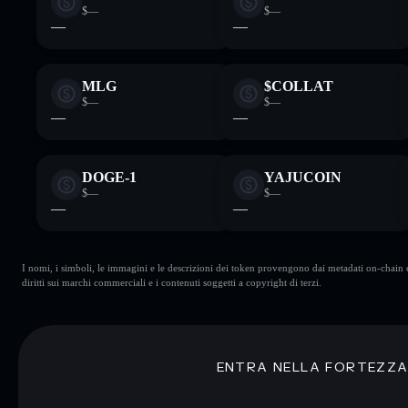
$—
$—
—
—
MLG
$COLLAT
$—
$—
—
—
DOGE-1
YAJUCOIN
$—
$—
—
—
I nomi, i simboli, le immagini e le descrizioni dei token provengono dai metadati on-chain e 
diritti sui marchi commerciali e i contenuti soggetti a copyright di terzi.
ENTRA NELLA FORTEZZ