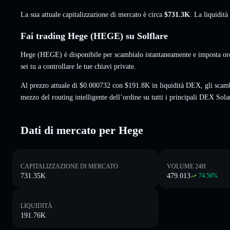
La sua attuale capitalizzazione di mercato è circa
$731.3K
. La liquidit
Fai trading Hege (HEGE) su Solflare
Hege (HEGE) è disponibile per scambialo istantaneamente e imposta ord
sei tu a controllare le tue chiavi private.
Al prezzo attuale di $0.000732 con $191.8K in liquidità DEX, gli sca
mezzo del routing intelligente dell’ordine su tutti i principali DEX Sola
Dati di mercato per Hege
CAPITALIZZAZIONE DI MERCATO
VOLUME 24H
731.35K
479.013
74.56
%
LIQUIDITÀ
191.76K