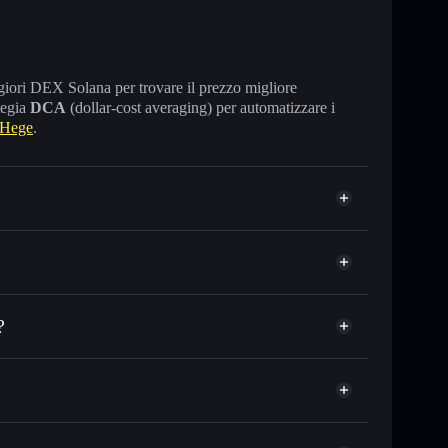
maggiori DEX Solana per trovare il prezzo migliore
tegia
DCA
(dollar-cost averaging) per automatizzare i
 Hege
.
?
 o in migliaia di altri token Solana al prezzo
Hege
zzo desiderato di HEGE
su HEGE nel tempo
et non-custodial
Solflare
gare pubblicamente i wallet usando l’Aggregatore di