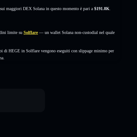
à sui maggiori DEX Solana in questo momento è pari a
$191.8K
.
ini limite su
Solflare
— un wallet Solana non-custodial nel quale
mbi di HEGE in Solflare vengono eseguiti con slippage minimo per
na.