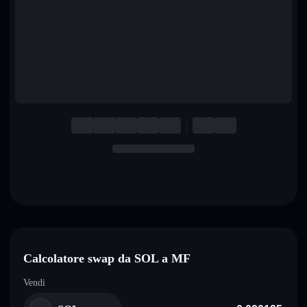
English
Deutsch
Italiano
Português
Español
Calcolatore swap da SOL a MF
Vendi