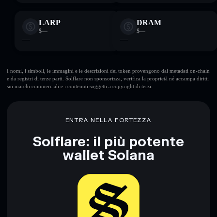
LARP
DRAM
$—
$—
—
—
I nomi, i simboli, le immagini e le descrizioni dei token provengono dai metadati on-chain
e da registri di terze parti. Solflare non sponsorizza, verifica la proprietà né accampa diritti
sui marchi commerciali e i contenuti soggetti a copyright di terzi.
ENTRA NELLA FORTEZZA
Solflare: il più potente
wallet Solana