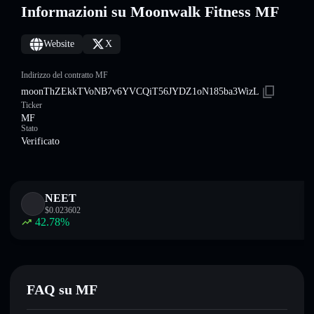
Informazioni su Moonwalk Fitness MF
Website
X
Indirizzo del contratto MF
moonThZEkkTVoNB7v6YVCQiT56JYDZ1oN185ba3WizL
Ticker
MF
Stato
Verificato
NEET
$
0.023602
42.78
%
FAQ su MF