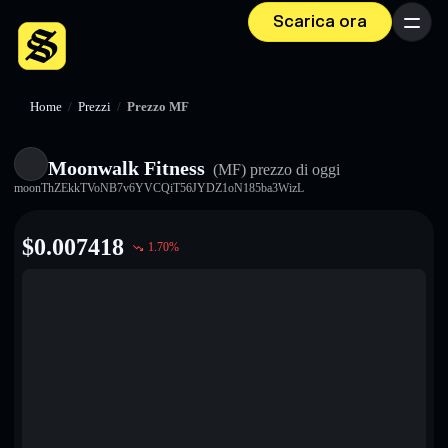
Scarica ora
Menu
Home
/
Prezzi
/
Prezzo MF
Moonwalk Fitness
(MF)
prezzo di oggi
moonThZEkkTVoNB7v6YVCQiT56JYDZ1oN185ba3WizL
$
0.007418
1.70
%