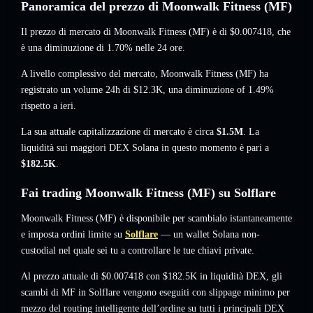
Panoramica del prezzo di Moonwalk Fitness (MF)
Il prezzo di mercato di Moonwalk Fitness (MF) è di
$0.007418
, che
è una diminuzione di 1.70%
nelle 24 ore.
A livello complessivo del mercato, Moonwalk Fitness (MF) ha
registrato un volume 24h di
$12.3K
,
una diminuzione of 1.49%
rispetto a ieri.
La sua attuale capitalizzazione di mercato è circa
$1.5M
. La
liquidità sui maggiori DEX Solana in questo momento è pari a
$182.5K
.
Fai trading Moonwalk Fitness (MF) su Solflare
Moonwalk Fitness (MF) è disponibile per scambialo istantaneamente
e imposta ordini limite su
Solflare
— un wallet Solana non-
custodial nel quale sei tu a controllare le tue chiavi private.
Al prezzo attuale di $0.007418 con $182.5K in liquidità DEX, gli
scambi di MF in Solflare vengono eseguiti con slippage minimo per
mezzo del routing intelligente dell’ordine su tutti i principali DEX