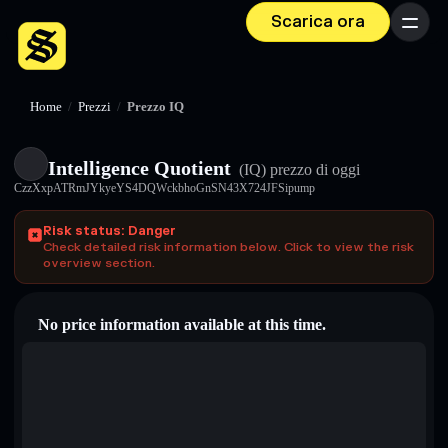
Scarica ora
Menu
Home
/
Prezzi
/
Prezzo IQ
Intelligence Quotient
(IQ)
prezzo di oggi
CzzXxpATRmJYkyeYS4DQWckbhoGnSN43X724JFSipump
Risk status: Danger
Check detailed risk information below. Click to view the risk
overview section.
No price information available at this time.