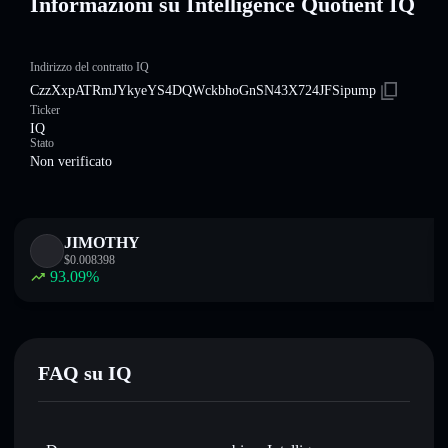
Informazioni su Intelligence Quotient IQ
Indirizzo del contratto IQ
CzzXxpATRmJYkyeYS4DQWckbhoGnSN43X724JFSipump
Ticker
IQ
Stato
Non verificato
JIMOTHY
$
0.008398
93.09
%
FAQ su IQ