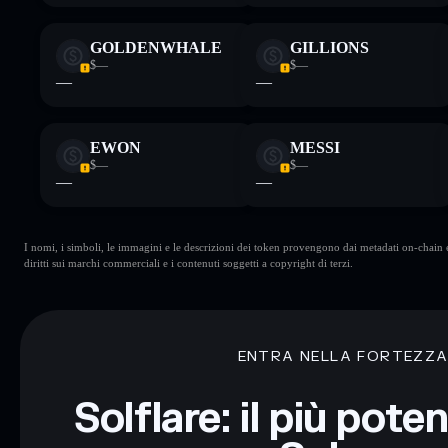
GOLDENWHALE
GILLIONS
$—
$—
—
—
EWON
MESSI
$—
$—
—
—
I nomi, i simboli, le immagini e le descrizioni dei token provengono dai metadati on-chain e 
diritti sui marchi commerciali e i contenuti soggetti a copyright di terzi.
ENTRA NELLA FORTEZZ
Solflare: il più pote