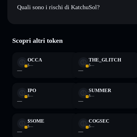
Quali sono i rischi di KatchuSol?
Rischi principali di KatchuSol:
Scopri altri token
Disclaimer: Queste informazioni hanno esclusivamente scopi f
Informati sempre autonomamente. Dati forniti da rugcheck.xy
OCCA
THE_GLITCH
$—
$—
—
—
IPO
SUMMER
$—
$—
—
—
$SOME
COGSEC
$—
$—
—
—