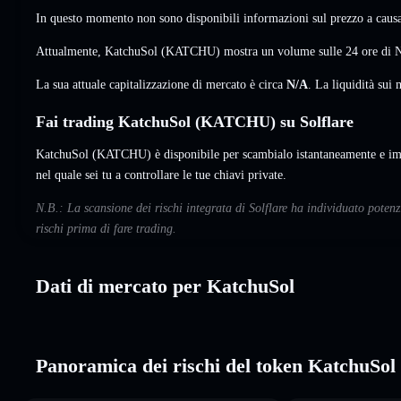
In questo momento non sono disponibili informazioni sul prezzo a causa 
Attualmente, KatchuSol (KATCHU) mostra un volume sulle 24 ore di
La sua attuale capitalizzazione di mercato è circa
N/A
. La liquidità su
Fai trading KatchuSol (KATCHU) su Solflare
KatchuSol (KATCHU) è disponibile per scambialo istantaneamente e imp
nel quale sei tu a controllare le tue chiavi private.
N.B.: La scansione dei rischi integrata di Solflare ha individuato poten
rischi prima di fare trading.
Dati di mercato per KatchuSol
Panoramica dei rischi del token KatchuSol