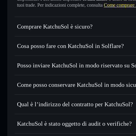
tuoi trade. Per indicazioni complete, consulta
Come comprare 
Comprare KatchuSol è sicuro?
KatchuSol
non è verificato
Cosa posso fare con KatchuSol in Solflare?
KatchuSol
wallet Solflare
Posso inviare KatchuSol in modo riservato su S
Scambiare istantaneamente
— scambia KATCHU in SOL, US
migliore con il routing intelligente dell’ordine
Aggregatore di privacy
Impostare ordini limite
— automatizza i tuoi trade al pr
Come posso conservare KatchuSol in modo sicu
Usare il DCA
— applica la strategia dollar-cost average
KatchuSol
Inviare in modo riservato
— trasferisci KATCHU senza col
Solflare
privacy incorporato di Solflare
Qual è l’indirizzo del contratto per KatchuSol?
Monitorare in tempo reale
— conosci prezzo, volume, cap
privacy
KatchuSol
Conservare in modo sicuro
— tieni i tuoi KATCHU in un wa
CKiW2P4zngHa6fiPhMJGGhgDZm638dWotxkzgi8PsDx
KatchuSol è stato oggetto di audit o verifiche?
esclusivo controllo delle tue chiavi private
KatchuSol
non è verificato