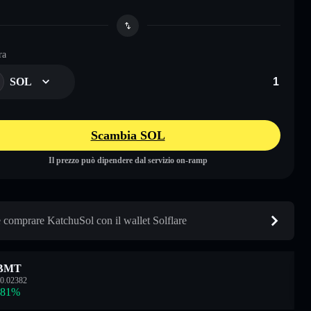
ra
SOL
Scambia SOL
Il prezzo può dipendere dal servizio on-ramp
comprare KatchuSol con il wallet Solflare
BMT
0.02382
.81
%