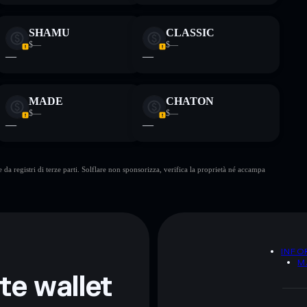
SHAMU
CLASSIC
$—
$—
—
—
MADE
CHATON
$—
$—
—
—
da registri di terze parti. Solflare non sponsorizza, verifica la proprietà né accampa
A
INFO
M
nte wallet