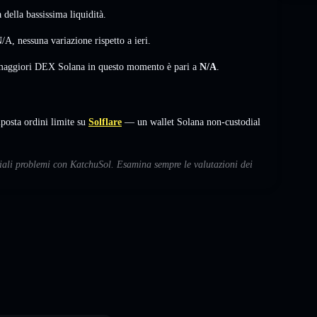
della bassissima liquidità.
N/A
,
nessuna variazione
rispetto a ieri.
i maggiori DEX Solana in questo momento è pari a
N/A
.
osta ordini limite su
Solflare
— un wallet Solana non-custodial
ziali problemi con KatchuSol. Esamina sempre le valutazioni dei