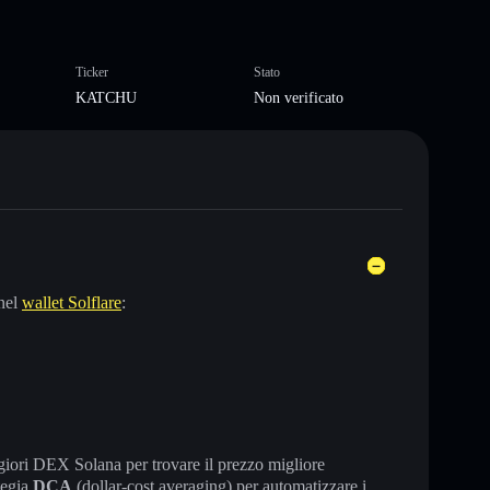
Ticker
Stato
KATCHU
Non verificato
nel
wallet Solflare
:
maggiori DEX Solana per trovare il prezzo migliore
tegia
DCA
(dollar-cost averaging) per automatizzare i