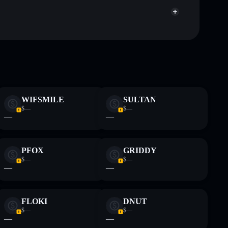
ormativi e non costituiscono una consulenza finanziaria.
z.
WIFSMILE
SULTAN
$—
$—
—
—
PFOX
GRIDDY
$—
$—
—
—
FLOKI
DNUT
$—
$—
—
—