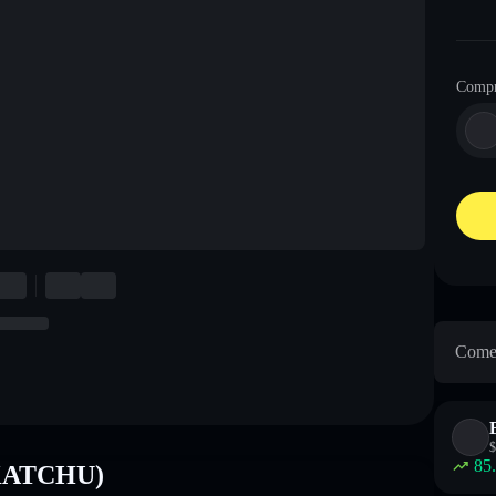
Comp
Come 
$
85
 (KATCHU)