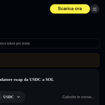
Scarica ora
Menu
erca token per nome
olatore swap da USDC a SOL
USDC