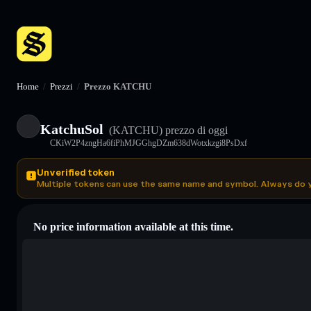
Home
/
Prezzi
/
Prezzo KATCHU
KatchuSol
(KATCHU)
prezzo di oggi
CKiW2P4zngHa6fiPhMJGGhgDZm638dWotxkzgi8PsDxf
Unverified token
Multiple tokens can use the same name and symbol. Always do 
No price information available at this time.