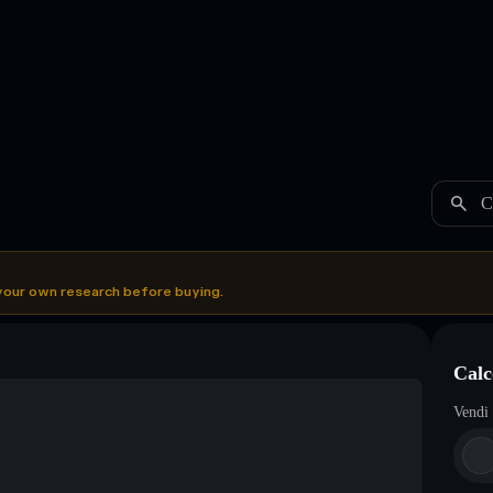
C
your own research before buying.
Calc
Vendi