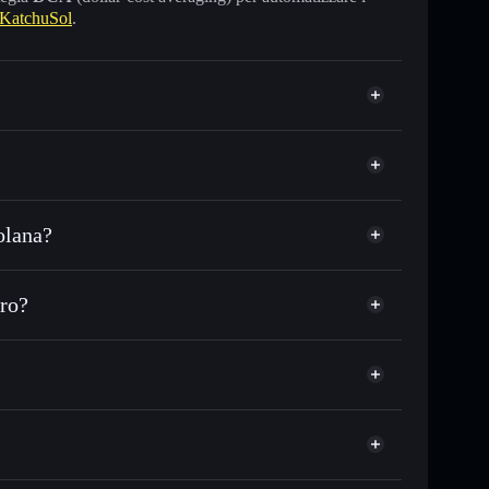
KatchuSol
.
olana?
DC o in migliaia di altri token Solana al prezzo
ezzo desiderato di KATCHU
ro?
 su KATCHU nel tempo
wallet non-custodial
Solflare
legare pubblicamente i wallet usando l’Aggregatore di
KatchuSol
Aggregatore di
italizzazione di mercato e liquidità di KATCHU
llet non-custodial all’interno del quale hai il pieno ed
f
KATCHU
wallet Solflare