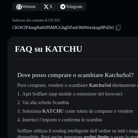
Website
X
Telegram
Indirizzo del contratto KATCHU
CKiW2P4zngHa6fiPhMJGGhgDZm638dWotxkzgi8PsDxf
FAQ su KATCHU
Dove posso comprare o scambiare KatchuSol?
Puoi comprare, vendere o scambiare
KatchuSol
direttamente 
Apri Solflare (app mobile o estensione del browser)
Vai alla scheda Scambia
Seleziona
KATCHU
come token da comprare o vendere
Inserisci l’importo e conferma lo scambio
Solflare utilizza il routing intelligente dell’ordine su tutti i 
disponibile. Puoi anche impostare
ordini limite
o usare la stra