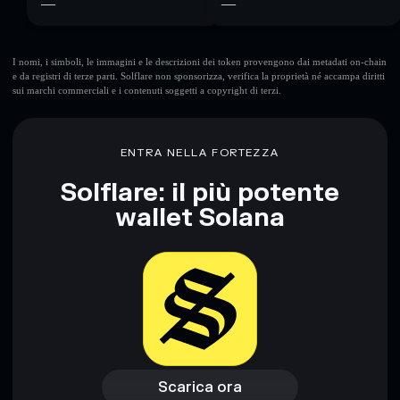
—
—
I nomi, i simboli, le immagini e le descrizioni dei token provengono dai metadati on-chain
e da registri di terze parti. Solflare non sponsorizza, verifica la proprietà né accampa diritti
sui marchi commerciali e i contenuti soggetti a copyright di terzi.
ENTRA NELLA FORTEZZA
Solflare: il più potente
wallet Solana
Scarica ora
Accedi al wallet
Scarica ora