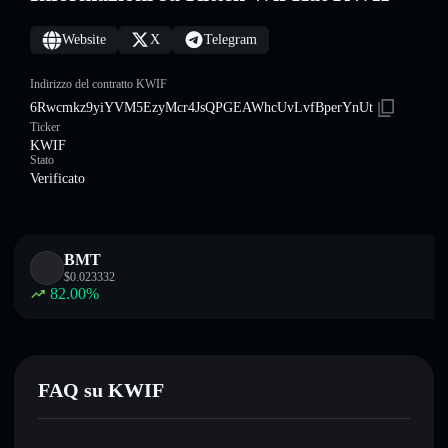
Website
X
Telegram
Indirizzo del contratto KWIF
6Rwcmkz9yiYVM5EzyMcr4JsQPGEAWhcUvLvfBperYnUt
Ticker
KWIF
Stato
Verificato
BMT
$
0.023332
82.00
%
FAQ su KWIF