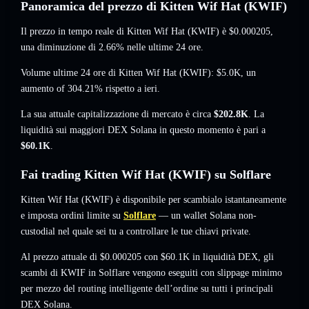
Panoramica del prezzo di Kitten Wif Hat (KWIF)
Il prezzo in tempo reale di Kitten Wif Hat (KWIF) è
$0.000205
,
una diminuzione di 2.66%
nelle ultime 24 ore.
Volume ultime 24 ore di Kitten Wif Hat (KWIF):
$5.0K
,
un
aumento of 304.21%
rispetto a ieri.
La sua attuale capitalizzazione di mercato è circa
$202.8K
. La
liquidità sui maggiori DEX Solana in questo momento è pari a
$60.1K
.
Fai trading Kitten Wif Hat (KWIF) su Solflare
Kitten Wif Hat (KWIF) è disponibile per scambialo istantaneamente
e imposta ordini limite su
Solflare
— un wallet Solana non-
custodial nel quale sei tu a controllare le tue chiavi private.
Al prezzo attuale di $0.000205 con $60.1K in liquidità DEX, gli
scambi di KWIF in Solflare vengono eseguiti con slippage minimo
per mezzo del routing intelligente dell’ordine su tutti i principali
DEX Solana.