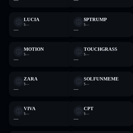
LUCIA
$PTRUMP
$—
$—
—
—
MOTION
TOUCHGRASS
$—
$—
—
—
ZARA
SOLFUNMEME
$—
$—
—
—
VIVA
CPT
$—
$—
—
—