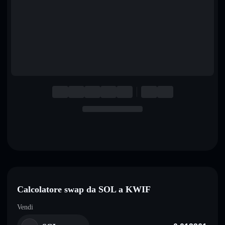
English
Deutsch
Italiano
Português
Español
Calcolatore swap da SOL a KWIF
Vendi