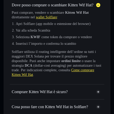
Dove posso comprare o scambiare Kitten Wif Hat?
Puoi comprare, vendere o scambiare
Kitten Wif Hat
direttamente nel
wallet Solflare
:
Apri Solflare (app mobile o estensione del browser)
Vai alla scheda Scambia
Seleziona
KWIF
come token da comprare o vendere
Inserisci l’importo e conferma lo scambio
Solflare utilizza il routing intelligente dell’ordine su tutti i
maggiori DEX Solana per trovare il prezzo migliore
disponibile. Puoi anche impostare
ordini limite
o usare la
strategia
DCA
(dollar-cost averaging) per automatizzare i tuoi
trade. Per indicazioni complete, consulta
Come comprare
Kitten Wif Hat
.
Comprare Kitten Wif Hat è sicuro?
Kitten Wif Hat
token verificato
Cosa posso fare con Kitten Wif Hat in Solflare?