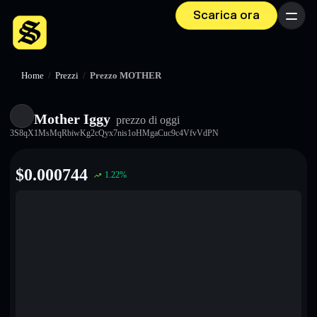
Scarica ora
Menu
Home
/
Prezzi
/
Prezzo MOTHER
Mother Iggy
prezzo di oggi
3S8qX1MsMqRbiwKg2cQyx7nis1oHMgaCuc9c4VfvVdPN
$
0.000744
1.22
%