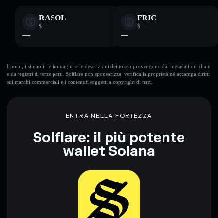
RASOL
FRIC
$—
$—
—
—
I nomi, i simboli, le immagini e le descrizioni dei token provengono dai metadati on-chain
e da registri di terze parti. Solflare non sponsorizza, verifica la proprietà né accampa diritti
sui marchi commerciali e i contenuti soggetti a copyright di terzi.
ENTRA NELLA FORTEZZA
Solflare: il più potente
wallet Solana