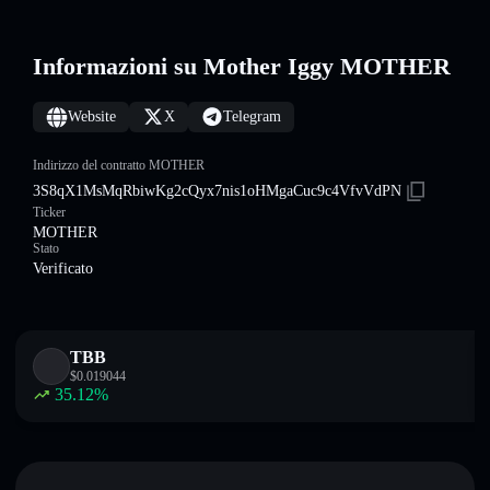
Informazioni su Mother Iggy MOTHER
Website
X
Telegram
Indirizzo del contratto MOTHER
3S8qX1MsMqRbiwKg2cQyx7nis1oHMgaCuc9c4VfvVdPN
Ticker
MOTHER
Stato
Verificato
TBB
$
0.019044
35.12
%