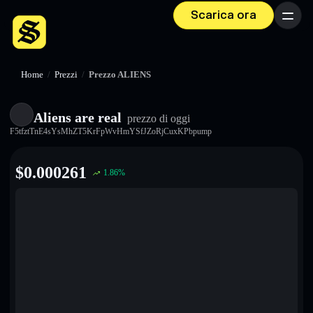
Scarica ora
Menu
Home
/
Prezzi
/
Prezzo ALIENS
Aliens are real
prezzo di oggi
F5tfztTnE4sYsMhZT5KrFpWvHmYSfJZoRjCuxKPbpump
$
0.000261
1.86
%