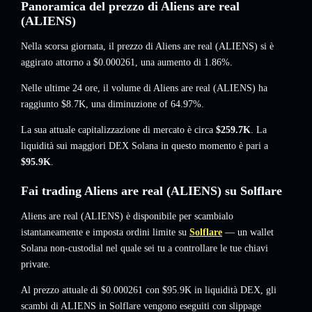
Panoramica del prezzo di Aliens are real
(ALIENS)
Nella scorsa giornata, il prezzo di Aliens are real (ALIENS) si è
aggirato attorno a
$0.000261
, una aumento di 1.86%
.
Nelle ultime 24 ore, il volume di Aliens are real (ALIENS) ha
raggiunto
$8.7K
,
una diminuzione of 64.97%
.
La sua attuale capitalizzazione di mercato è circa
$259.7K
. La
liquidità sui maggiori DEX Solana in questo momento è pari a
$95.9K
.
Fai trading Aliens are real (ALIENS) su Solflare
Aliens are real (ALIENS) è disponibile per scambialo
istantaneamente e imposta ordini limite su
Solflare
— un wallet
Solana non-custodial nel quale sei tu a controllare le tue chiavi
private.
Al prezzo attuale di $0.000261 con $95.9K in liquidità DEX, gli
scambi di ALIENS in Solflare vengono eseguiti con slippage