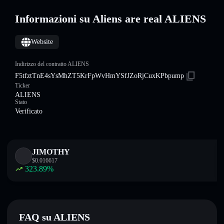
Informazioni su Aliens are real ALIENS
Website
Indirizzo del contratto ALIENS
F5tfztTnE4sYsMhZT5KrFpWvHmYSfJZoRjCuxKPbpump
Ticker
ALIENS
Stato
Verificato
JIMOTHY
$
0.016617
323.89
%
FAQ su ALIENS