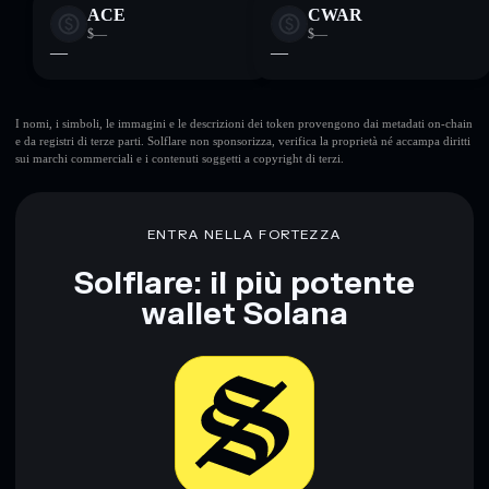
ACE
CWAR
$—
$—
—
—
I nomi, i simboli, le immagini e le descrizioni dei token provengono dai metadati on-chain
e da registri di terze parti. Solflare non sponsorizza, verifica la proprietà né accampa diritti
sui marchi commerciali e i contenuti soggetti a copyright di terzi.
ENTRA NELLA FORTEZZA
Solflare: il più potente
wallet Solana
Scarica ora