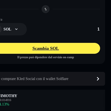
ra
SOL
Scambia SOL
Il prezzo può dipendere dal servizio on-ramp
comprare Kled Social con il wallet Solflare
JIMOTHY
0.014916
4.13
%