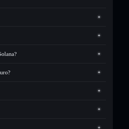
Solana?
DC o in migliaia di altri token Solana al prezzo
zzo desiderato di SOCIAL
curo?
su SOCIAL nel tempo
wallet non-custodial
Solflare
legare pubblicamente i wallet usando l’Aggregatore di
Kled Social
Aggregatore di
italizzazione di mercato e liquidità di SOCIAL
gPjnMfoYxjqD3ne8PC1TfhXvwSiqYafyhtSC7sBLV
llet non-custodial all’interno del quale hai il pieno ed