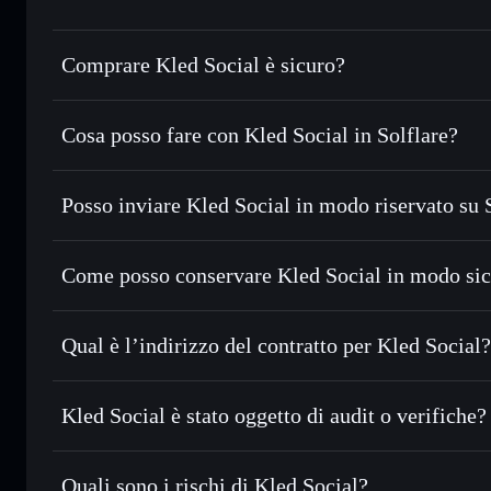
Comprare Kled Social è sicuro?
Kled Social
non è verificato
Cosa posso fare con Kled Social in Solflare?
Kled Social
wallet Solflare
Posso inviare Kled Social in modo riservato su 
Scambiare istantaneamente
— scambia SOCIAL in SOL, US
migliore con il routing intelligente dell’ordine
Aggregatore di privacy
Impostare ordini limite
— automatizza i tuoi trade al pre
Come posso conservare Kled Social in modo si
Usare il DCA
— applica la strategia dollar-cost average 
Kled Social
Inviare in modo riservato
— trasferisci SOCIAL senza col
Solflare
privacy incorporato di Solflare
Qual è l’indirizzo del contratto per Kled Social?
Monitorare in tempo reale
— conosci prezzo, volume, cap
privacy
Kled Social
tk
Conservare in modo sicuro
— tieni i tuoi SOCIAL in un wa
Kled Social è stato oggetto di audit o verifiche?
esclusivo controllo delle tue chiavi private
SOCIAL
wallet Solflare
Kled Social
non è verificato
Quali sono i rischi di Kled Social?