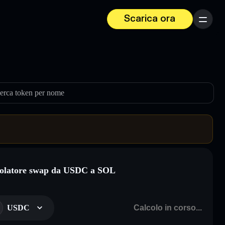
Scarica ora
Menu
erca token per nome
olatore swap da USDC a SOL
USDC