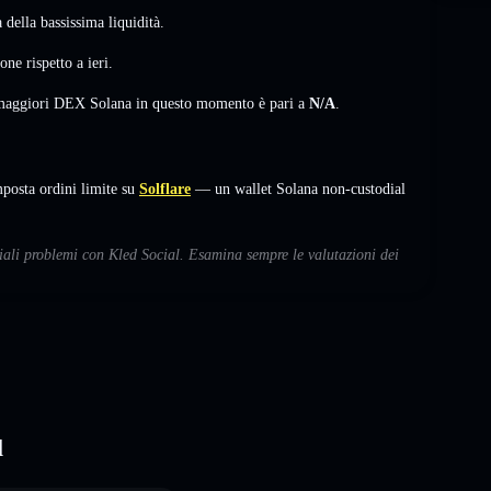
della bassissima liquidità.
ione
rispetto a ieri.
i maggiori DEX Solana in questo momento è pari a
N/A
.
posta ordini limite su
Solflare
— un wallet Solana non-custodial
ziali problemi con Kled Social. Esamina sempre le valutazioni dei
l