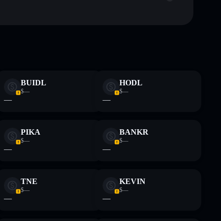
piccolo
Kled
BUIDL
HODL
ormativi e non costituiscono una consulenza finanziaria.
$—
$—
z.
—
—
PIKA
BANKR
$—
$—
—
—
TNE
KEVIN
$—
$—
—
—