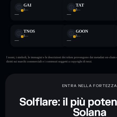
GAI
TAT
$—
$—
—
—
TNOS
GOON
$—
$—
—
—
I nomi, i simboli, le immagini e le descrizioni dei token provengono dai metadati on-chain e 
diritti sui marchi commerciali e i contenuti soggetti a copyright di terzi.
ENTRA NELLA FORTEZZ
Solflare: il più pote
Solana