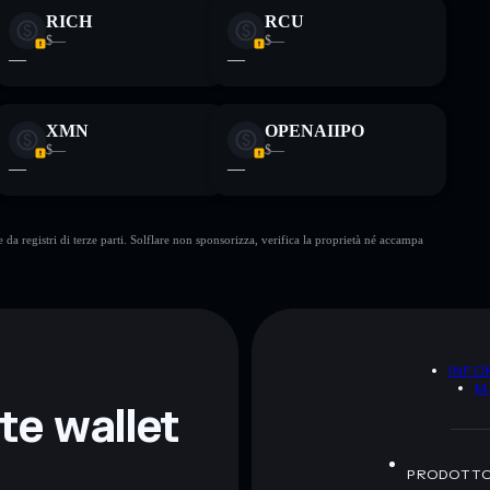
RICH
RCU
$—
$—
—
—
XMN
OPENAIIPO
$—
$—
—
—
da registri di terze parti. Solflare non sponsorizza, verifica la proprietà né accampa
A
INFO
M
nte wallet
PRODOTT