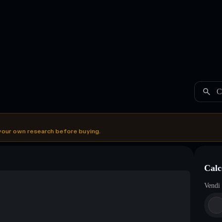
C
your own research before buying.
Calc
Vendi