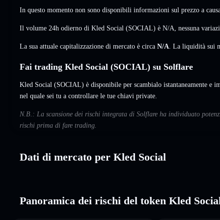
In questo momento non sono disponibili informazioni sul prezzo a causa 
Il volume 24h odierno di Kled Social (SOCIAL) è
N/A
,
nessuna variaz
La sua attuale capitalizzazione di mercato è circa
N/A
. La liquidità su
Fai trading Kled Social (SOCIAL) su Solflare
Kled Social (SOCIAL) è disponibile per scambialo istantaneamente e im
nel quale sei tu a controllare le tue chiavi private.
N.B.: La scansione dei rischi integrata di Solflare ha individuato poten
rischi prima di fare trading.
Dati di mercato per Kled Social
Panoramica dei rischi del token Kled Socia