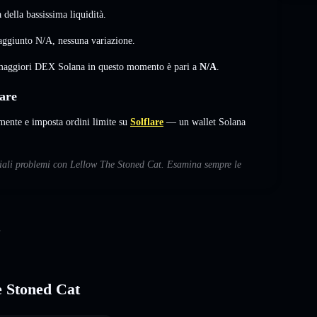
della bassissima liquidità.
raggiunto
N/A
,
nessuna variazione
.
i maggiori DEX Solana in questo momento è pari a
N/A
.
are
ente e imposta ordini limite su
Solflare
— un wallet Solana
nziali problemi con Lellow The Stoned Cat. Esamina sempre le
e Stoned Cat