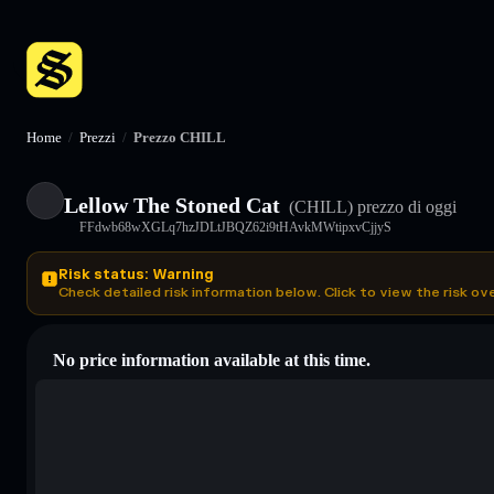
Home
/
Prezzi
/
Prezzo CHILL
Lellow The Stoned Cat
(CHILL)
prezzo di oggi
FFdwb68wXGLq7hzJDLtJBQZ62i9tHAvkMWtipxvCjjyS
Risk status: Warning
Check detailed risk information below. Click to view the risk ov
No price information available at this time.