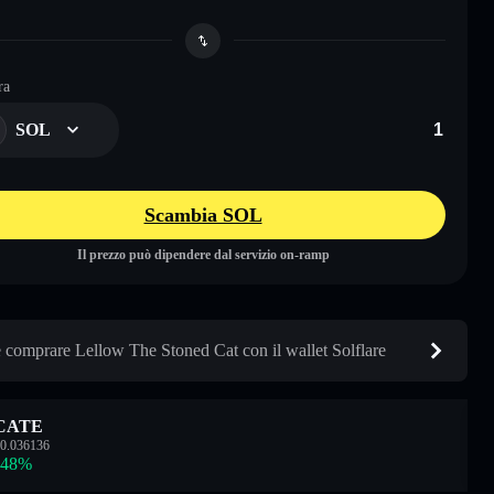
ra
SOL
Scambia SOL
Il prezzo può dipendere dal servizio on-ramp
comprare Lellow The Stoned Cat con il wallet Solflare
CATE
0.036136
.48
%