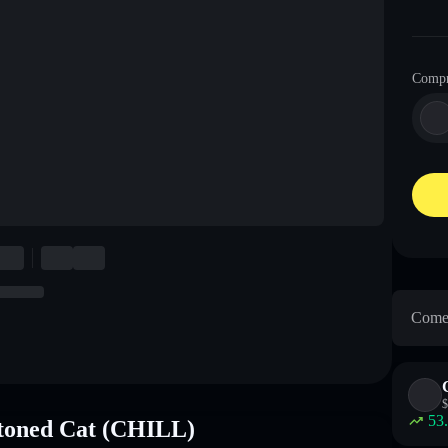
Comp
Come 
$
53
Stoned Cat (CHILL)