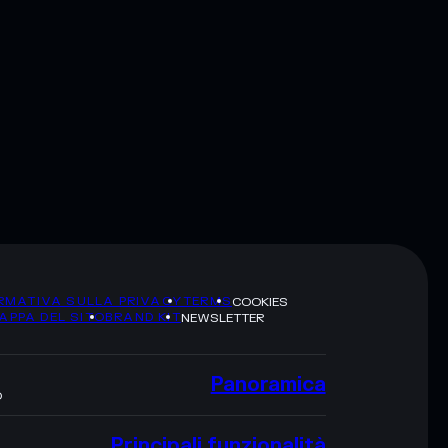
RMATIVA SULLA PRIVACY
TERMS
COOKIES
APPA DEL SITO
BRAND KIT
NEWSLETTER
Panoramica
O
Principali funzionalità