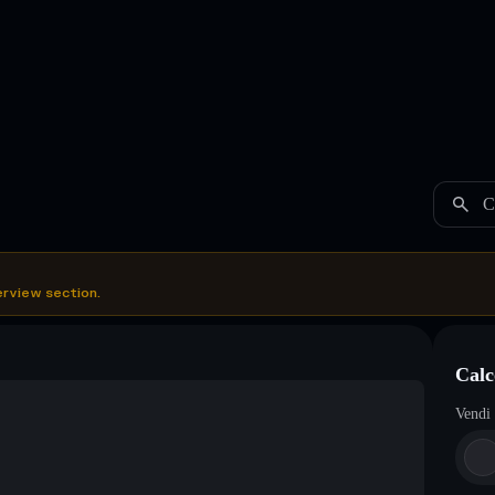
C
erview section.
Calc
Vendi