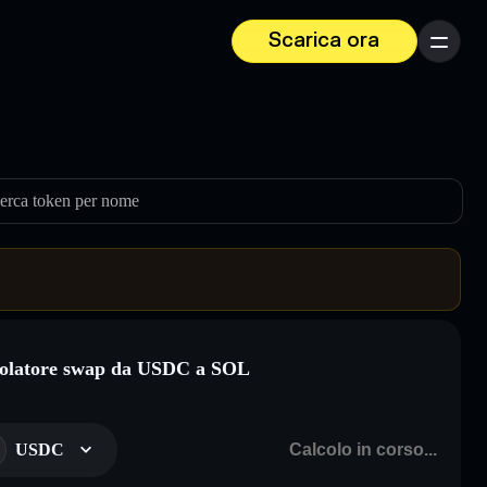
Scarica ora
Menu
erca token per nome
olatore swap da USDC a SOL
USDC