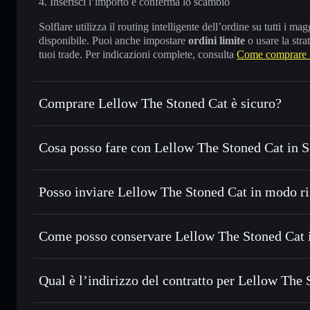
Inserisci l’importo e conferma lo scambio
Solflare utilizza il routing intelligente dell’ordine su tutti i 
disponibile. Puoi anche impostare
ordini limite
o usare la stra
tuoi trade. Per indicazioni complete, consulta
Come comprare 
Comprare Lellow The Stoned Cat è sicuro?
Lellow The Stoned Cat
non è verificato
Cosa posso fare con Lellow The Stoned Cat in S
Lellow The Stoned Cat
wallet Solflare
Posso inviare Lellow The Stoned Cat in modo ri
Scambiare istantaneamente
— scambia CHILL in SOL, USDC
migliore con il routing intelligente dell’ordine
Aggregatore di privacy
Impostare ordini limite
— automatizza i tuoi trade al pre
Come posso conservare Lellow The Stoned Cat 
Usare il DCA
— applica la strategia dollar-cost average 
Lellow The Stoned Cat
Inviare in modo riservato
— trasferisci CHILL senza colle
Solflare
privacy incorporato di Solflare
Qual è l’indirizzo del contratto per Lellow The
Monitorare in tempo reale
— conosci prezzo, volume, capi
Aggregatore di privacy
Lellow The Sto