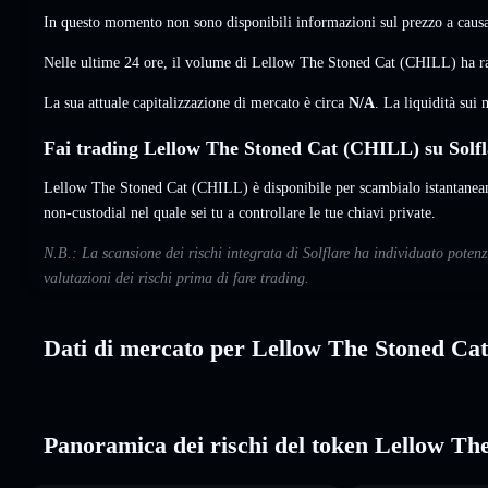
In questo momento non sono disponibili informazioni sul prezzo a causa 
Nelle ultime 24 ore, il volume di Lellow The Stoned Cat (CHILL) ha 
La sua attuale capitalizzazione di mercato è circa
N/A
. La liquidità su
Fai trading Lellow The Stoned Cat (CHILL) su Solfl
Lellow The Stoned Cat (CHILL) è disponibile per scambialo istantaneam
non-custodial nel quale sei tu a controllare le tue chiavi private.
N.B.: La scansione dei rischi integrata di Solflare ha individuato pote
valutazioni dei rischi prima di fare trading.
Dati di mercato per Lellow The Stoned Cat
Panoramica dei rischi del token Lellow Th