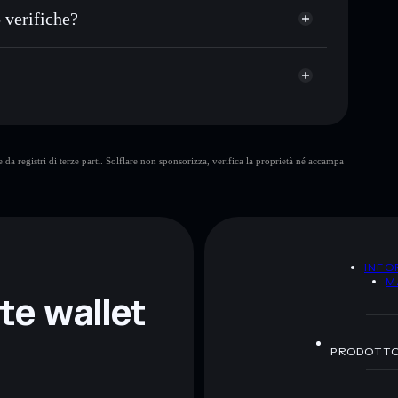
et non-custodial all’interno del quale hai il pieno ed
S
 verifiche?
CHILL
wallet Solflare
Lellow The Stoned
da registri di terze parti. Solflare non sponsorizza, verifica la proprietà né accampa
ormativi e non costituiscono una consulenza finanziaria.
z.
A
INFO
M
nte wallet
PRODOTT