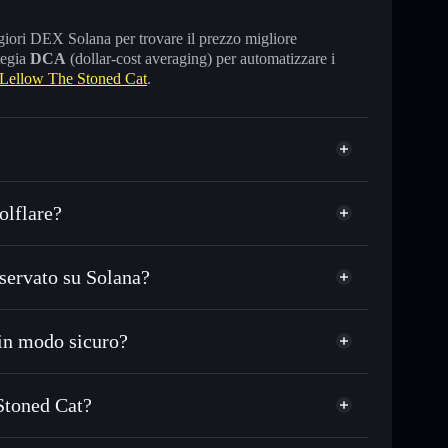
maggiori DEX Solana per trovare il prezzo migliore
tegia
DCA
(dollar-cost averaging) per automatizzare i
Lellow The Stoned Cat
.
olflare?
servato su Solana?
 o in migliaia di altri token Solana al prezzo
zzo desiderato di CHILL
in modo sicuro?
su CHILL nel tempo
wallet non-custodial
Solflare
gare pubblicamente i wallet usando l’Aggregatore di
Lellow The Stoned Cat
 Stoned Cat?
talizzazione di mercato e liquidità di CHILL
ned Cat