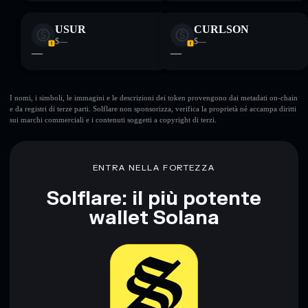
USUR
CURLSON
$—
$—
—
—
I nomi, i simboli, le immagini e le descrizioni dei token provengono dai metadati on-chain
e da registri di terze parti. Solflare non sponsorizza, verifica la proprietà né accampa diritti
sui marchi commerciali e i contenuti soggetti a copyright di terzi.
ENTRA NELLA FORTEZZA
Solflare: il più potente
wallet Solana