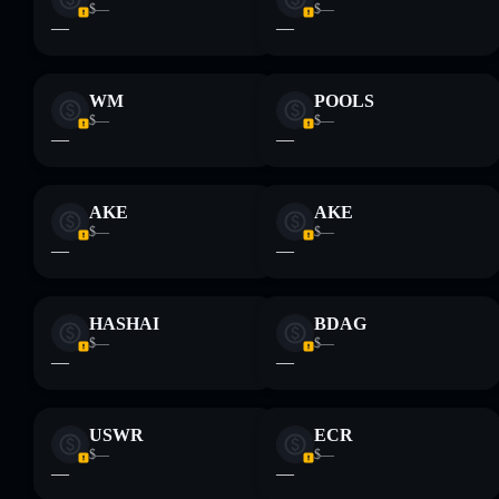
$—
$—
—
—
WM
POOLS
$—
$—
—
—
AKE
AKE
$—
$—
—
—
HASHAI
BDAG
$—
$—
—
—
USWR
ECR
$—
$—
—
—