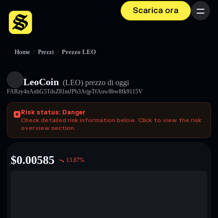
Scarica ora
Menu
Home
/
Prezzi
/
Prezzo LEO
LeoCoin
(LEO)
prezzo di oggi
FARzy4nAnhG5TdsZ81ntJPb3ArjpTfAuw8bw8fk9115V
Risk status: Danger
Check detailed risk information below. Click to view the risk
overview section.
$
0.00585
13.87
%