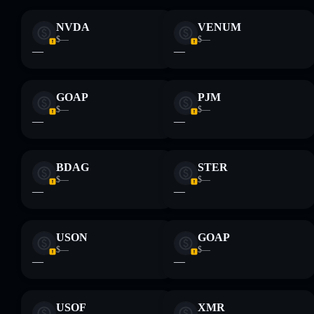
NVDA
VENUM
Disclaimer: Queste informazioni hanno esclusivamente scopi
$—
$—
formativi e non costituiscono una consulenza finanziaria.
—
—
Informati sempre autonomamente. Dati forniti da
rugcheck.xyz.
GOAP
PJM
$—
$—
—
—
BDAG
STER
$—
$—
—
—
USON
GOAP
$—
$—
—
—
USOF
XMR