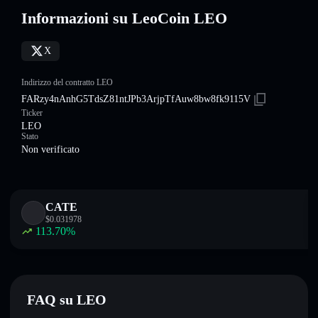
Informazioni su LeoCoin LEO
X
Indirizzo del contratto LEO
FARzy4nAnhG5TdsZ81ntJPb3ArjpTfAuw8bw8fk9115V
Ticker
LEO
Stato
Non verificato
CATE
$
0.031978
113.70
%
FAQ su LEO