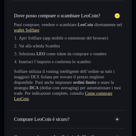
Dove posso comprare o scambiare LeoCoin?
Puoi comprare, vendere o scambiare
LeoCoin
direttamente nel
wallet Solflare
:
Apri Solflare (app mobile o estensione del browser)
Vai alla scheda Scambia
Seleziona
LEO
come token da comprare o vendere
Inserisci l’importo e conferma lo scambio
Solflare utilizza il routing intelligente dell’ordine su tutti i
maggiori DEX Solana per trovare il prezzo migliore
disponibile. Puoi anche impostare
ordini limite
o usare la
strategia
DCA
(dollar-cost averaging) per automatizzare i tuoi
trade. Per indicazioni complete, consulta
Come comprare
LeoCoin
.
Comprare LeoCoin è sicuro?
LeoCoin
non è verificato