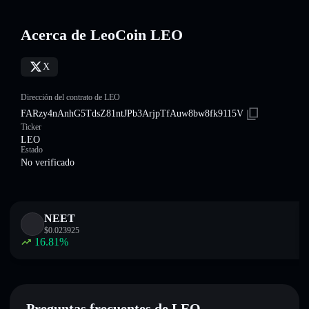
Acerca de LeoCoin LEO
X
Dirección del contrato de LEO
FARzy4nAnhG5TdsZ81ntJPb3ArjpTfAuw8bw8fk9115V
Ticker
LEO
Estado
No verificado
NEET
$
0.023925
16.81
%
Preguntas frecuentes de LEO