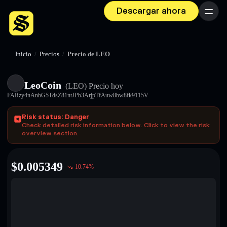
Descargar ahora
Menú
Inicio
/
Precios
/
Precio de LEO
LeoCoin
(LEO)
Precio hoy
FARzy4nAnhG5TdsZ81ntJPb3ArjpTfAuw8bw8fk9115V
Risk status: Danger
Check detailed risk information below. Click to view the risk
overview section.
$
0.005349
10.74
%