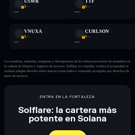
USWR
TTF
$—
$—
—
—
VNUXA
CURLSON
$—
$—
—
—
Los nombres, símbolos, imágenes y descripciones de los tokens provienen de metadatos en
la cadena de bloques y registros de terceros. Solflare no respalda, verifica la propiedad ni
reclama ningún derecho sobre marcas comerciales o contenido protegido por derechos de
autor de terceros.
ENTRA EN LA FORTALEZA
Solflare: la cartera más
potente en Solana