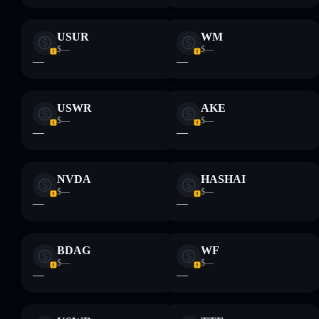
USUR
WM
$—
$—
—
—
USWR
AKE
$—
$—
—
—
NVDA
HASHAI
$—
$—
—
—
BDAG
WF
$—
$—
—
—