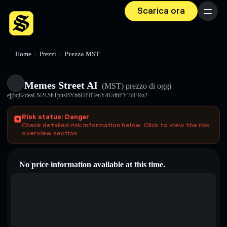
Scarica ora
Menu
Home
/
Prezzi
/
Prezzo MST
Memes Street AI
(MST)
prezzo di oggi
ejj5q82deaLN2L5hTphsBYb6HPRTeuYdUd6PYTdFRo2
Risk status: Danger
Check detailed risk information below. Click to view the risk
overview section.
No price information available at this time.