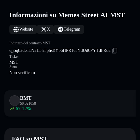
Informazioni su Memes Street AI MST
Website
X
Telegram
Indirizzo del contratto MST
ejj5q82deaLN2L5hTphsBYb6HPRTeuYdUd6PYTdFRo2
Ticker
MST
Stato
Non verificato
BMT
$
0.021058
67.12
%
FAQ su MST