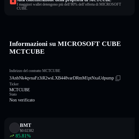
I maggiori wallet detengono più dell’80% dell’offerta di MICROSOFT
CUBE.
Informazioni su MICROSOFT CUBE
MCTCUBE
Indirizzo del contratto MCTCUBE
3AnbNk4qvnaFz3iR2wsLXB448varDRmM1ptNxaUdpump
Ticker
MCTCUBE
Stato
Non verificato
BMT
$
0.02382
85.81
%