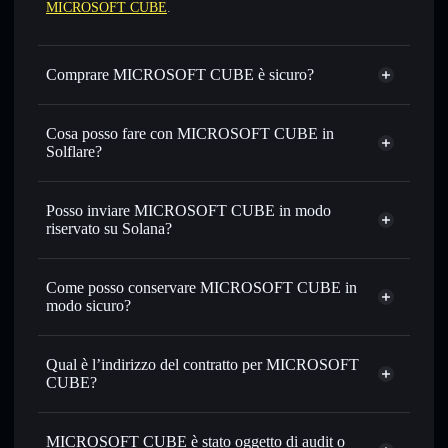
MICROSOFT CUBE
.
Comprare MICROSOFT CUBE è sicuro?
MICROSOFT CUBE
non è verificato
Cosa posso fare con MICROSOFT CUBE in
Solflare?
MICROSOFT CUBE
wallet Solflare
Scambiare istantaneamente
— scambia MCTCUBE in
Posso inviare MICROSOFT CUBE in modo
SOL, USDC o in migliaia di altri token Solana al prezzo
riservato su Solana?
migliore con il routing intelligente dell’ordine
Aggregatore di privacy
Impostare ordini limite
— automatizza i tuoi trade al
Come posso conservare MICROSOFT CUBE in
prezzo desiderato di MCTCUBE
modo sicuro?
Usare il DCA
— applica la strategia dollar-cost average su
MCTCUBE nel tempo
MICROSOFT CUBE
wallet non-custodial
Solflare
Inviare in modo riservato
— trasferisci MCTCUBE senza
Qual è l’indirizzo del contratto per MICROSOFT
collegare pubblicamente i wallet usando l’Aggregatore di
CUBE?
privacy incorporato di Solflare
Solflare
MICROSOFT
Monitorare in tempo reale
— conosci prezzo, volume,
MICROSOFT CUBE
CUBE
capitalizzazione di mercato e liquidità di MCTCUBE
MICROSOFT CUBE è stato oggetto di audit o
Aggregatore di privacy