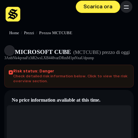
Scarica ora
Menu
Home
/
Prezzi
/
Prezzo MCTCUBE
MICROSOFT CUBE
(MCTCUBE)
prezzo di oggi
3AnbNk4qvnaFz3iR2wsLXB448varDRmM1ptNxaUdpump
Risk status: Danger
Check detailed risk information below. Click to view the risk
overview section.
No price information available at this time.