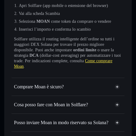
Apri Solflare (app mobile o estensione del browser)
Vai alla scheda Scambia
Seleziona
MOAN
come token da comprare o vendere
Inserisci l’importo e conferma lo scambio
Solflare utilizza il routing intelligente dell’ordine su tutti i
maggiori DEX Solana per trovare il prezzo migliore
disponibile. Puoi anche impostare
ordini limite
o usare la
strategia
DCA
(dollar-cost averaging) per automatizzare i tuoi
trade. Per indicazioni complete, consulta
Come comprare
Moan
.
Comprare Moan è sicuro?
Moan
non è verificato
Cosa posso fare con Moan in Solflare?
Moan
wallet Solflare
Scambiare istantaneamente
— scambia MOAN in SOL,
Posso inviare Moan in modo riservato su Solana?
USDC o in migliaia di altri token Solana al prezzo migliore
Aggregatore di privacy
con il routing intelligente dell’ordine