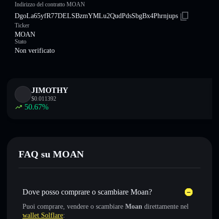
Indirizzo del contratto MOAN
DgoLa65yfR77DELSBzmYMLu2QudPdsSbgBx4Phrnjups
Ticker
MOAN
Stato
Non verificato
JIMOTHY
$
0.011392
50.67
%
FAQ su MOAN
Dove posso comprare o scambiare Moan?
Puoi comprare, vendere o scambiare
Moan
direttamente nel
wallet Solflare
: