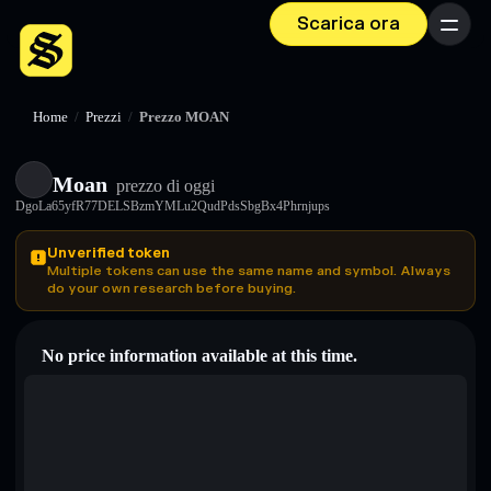
Scarica ora
Menu
Home
/
Prezzi
/
Prezzo MOAN
Moan
prezzo di oggi
DgoLa65yfR77DELSBzmYMLu2QudPdsSbgBx4Phrnjups
Unverified token
Multiple tokens can use the same name and symbol. Always
do your own research before buying.
No price information available at this time.