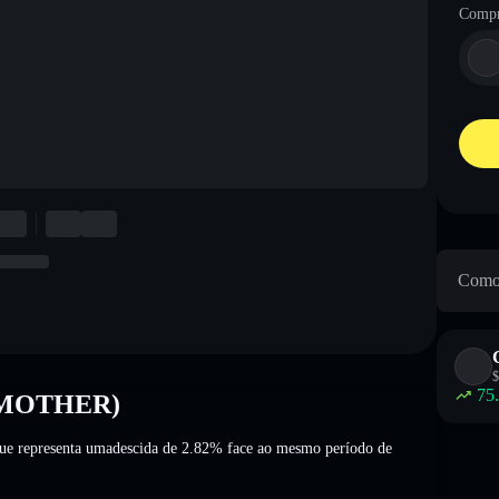
Compr
Como 
$
75
y (MOTHER)
que representa umadescida de 2.82%
face ao mesmo período de