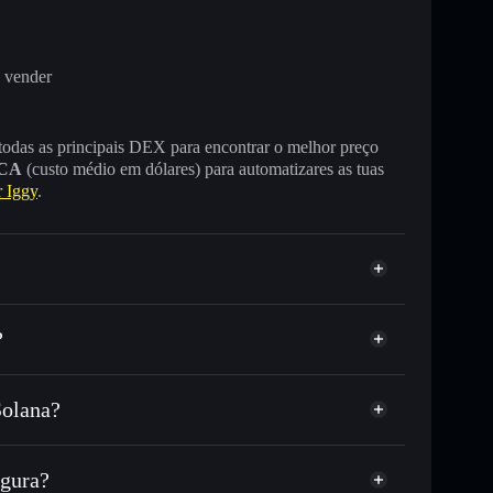
 vender
 todas as principais DEX para encontrar o melhor preço
CA
(custo médio em dólares) para automatizares as tuas
 Iggy
.
?
Solana?
C ou milhares de outros tokens Solana com
r preço disponível
e
reço-alvo para MOTHER
gura?
 tempo em MOTHER