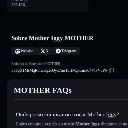
296.16K
Sobre Mother Iggy MOTHER
Website
X
Telegram
Endereço do Contrato de MOTHER
3S8qX1MsMqRbiwKg2cQyx7nis1oHMgaCuc9c4VfvVdPN
MOTHER FAQs
Onde posso comprar ou trocar Mother Iggy?
Podes comprar, vender ou trocar
Mother Iggy
diretamente n