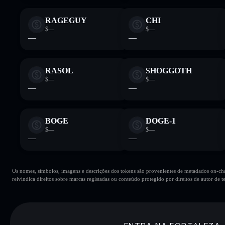
RAGEGUY
CHI
$—
$—
—
—
RASOL
SHOGGOTH
$—
$—
—
—
BOGE
DOGE-1
$—
$—
—
—
Os nomes, símbolos, imagens e descrições dos tokens são provenientes de metadados on-chai
reivindica direitos sobre marcas registadas ou conteúdo protegido por direitos de autor de te