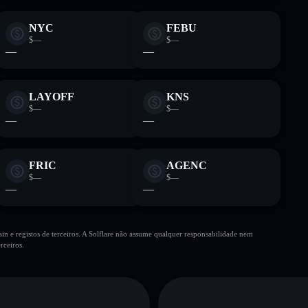
NYC
FEBU
$—
$—
—
—
LAYOFF
KNS
$—
$—
—
—
FRIC
AGENC
$—
$—
—
—
n e registos de terceiros. A Solflare não assume qualquer responsabilidade nem
rceiros.