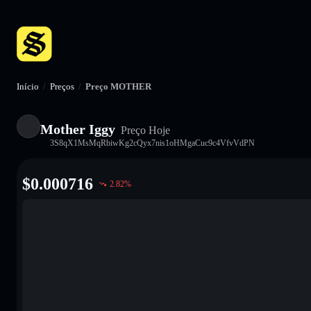
Início
/
Preços
/
Preço MOTHER
Mother Iggy
Preço Hoje
3S8qX1MsMqRbiwKg2cQyx7nis1oHMgaCuc9c4VfvVdPN
$
0.000716
2.82
%