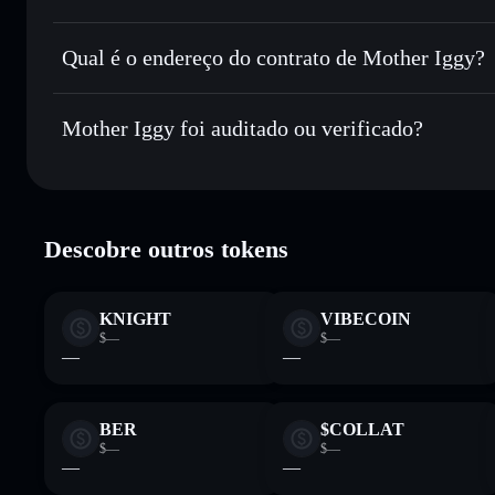
Mother Iggy
cart
Enviar de forma privada
— transferir MOTHER sem associ
Privacidade integrado da Solflare
Qual é o endereço do contrato de Mother Iggy?
Acompanhar em tempo real
— monitorizar o preço, vol
Mother Iggy
Manter em segurança
— guardar MOTHER numa carteira nã
3S8qX1MsMqRbiwKg2cQyx7nis1oHMgaCuc9c4VfvVd
Mother Iggy foi auditado ou verificado?
Carteira Solflare
Mother Iggy
verificado
Descobre outros tokens
KNIGHT
VIBECOIN
$—
$—
—
—
BER
$COLLAT
$—
$—
—
—