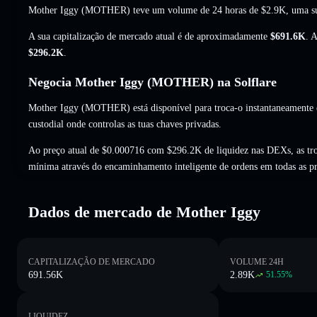
Mother Iggy (MOTHER) teve um volume de 24 horas de
$2.9K
,
uma s
A sua capitalização de mercado atual é de aproximadamente
$691.6K
. 
$296.2K
.
Negocia Mother Iggy (MOTHER) na Solflare
Mother Iggy (MOTHER) está disponível para troca-o instantaneamente e
custodial onde controlas as tuas chaves privadas.
Ao preço atual de $0.000716 com $296.2K de liquidez nas DEXs, as t
mínima através do encaminhamento inteligente de ordens em todas as p
Dados de mercado de Mother Iggy
CAPITALIZAÇÃO DE MERCADO
VOLUME 24H
691.56K
2.89K
51.55
%
LIQUIDEZ