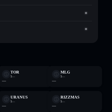
eira não-custodial
Solflare
ar publicamente as carteiras usando o Agregador de
Agregador de Privacidade
ume, capitalização de mercado e liquidez de MOTHER
o-custodial onde controlas as tuas chaves privadas
PN
MOTHER
TOR
MLG
$—
$—
—
—
URANUS
RIZZMAS
$—
$—
—
—