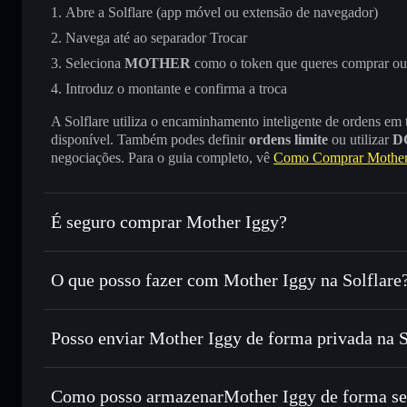
Abre a Solflare (app móvel ou extensão de navegador)
Navega até ao separador Trocar
Seleciona
MOTHER
como o token que queres comprar ou
Introduz o montante e confirma a troca
A Solflare utiliza o encaminhamento inteligente de ordens em
disponível. Também podes definir
ordens limite
ou utilizar
D
negociações. Para o guia completo, vê
Como Comprar Mother
É seguro comprar Mother Iggy?
Mother Iggy
token verificado
O que posso fazer com Mother Iggy na Solflare
Mother Iggy
Carteira Solflare
Posso enviar Mother Iggy de forma privada na 
Trocar instantaneamente
— trocar MOTHER por SOL, USD
encaminhamento inteligente de ordens para obteres o melho
Carteira Solflare
Agregador de Privacidad
Definir ordens limite
— automatizar transações ao teu p
Mother Iggy
Como posso armazenarMother Iggy de forma se
Utilizar DCA
— investir de forma faseada ao longo do