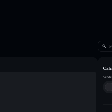
P
Cal
Vende