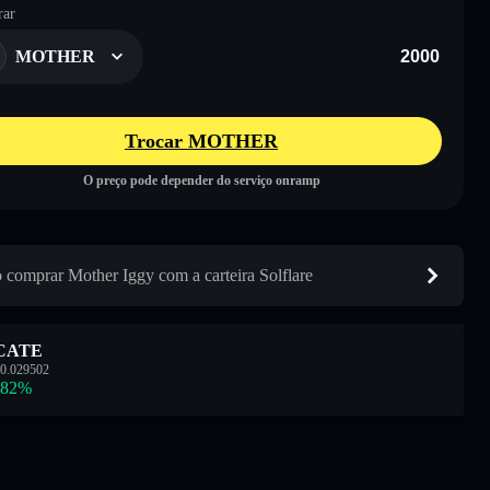
ar
MOTHER
Trocar MOTHER
O preço pode depender do serviço onramp
comprar Mother Iggy com a carteira Solflare
CATE
0.029502
.82
%