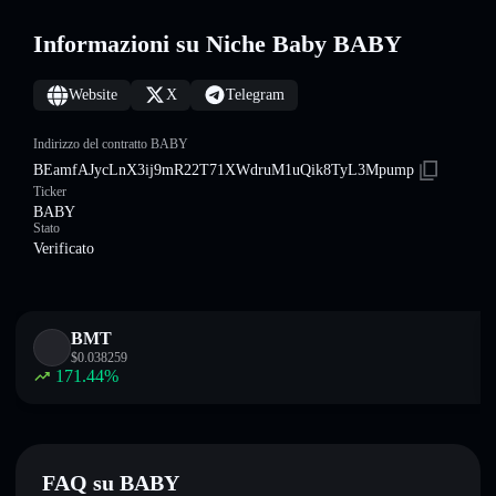
Informazioni su Niche Baby BABY
Website
X
Telegram
Indirizzo del contratto BABY
BEamfAJycLnX3ij9mR22T71XWdruM1uQik8TyL3Mpump
Ticker
BABY
Stato
Verificato
BMT
$
0.038259
171.44
%
FAQ su BABY