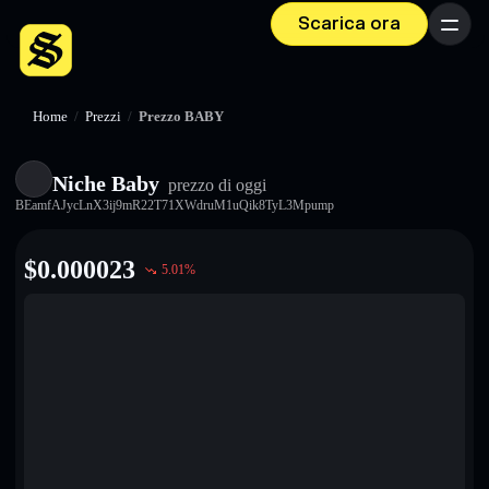
Scarica ora
Menu
Home
/
Prezzi
/
Prezzo BABY
Niche Baby
prezzo di oggi
BEamfAJycLnX3ij9mR22T71XWdruM1uQik8TyL3Mpump
$
0.000023
5.01
%