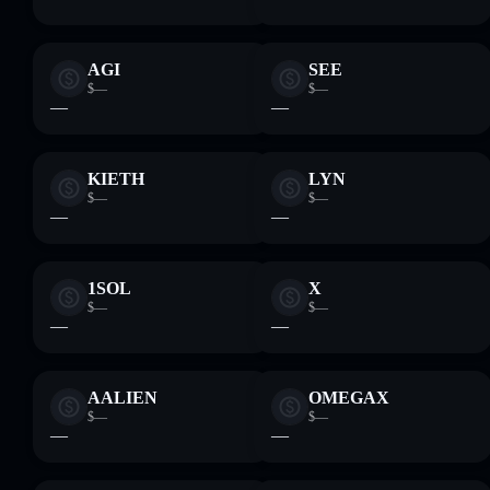
AGI
SEE
$—
$—
—
—
KIETH
LYN
$—
$—
—
—
1SOL
X
$—
$—
—
—
AALIEN
OMEGA‎X
$—
$—
—
—