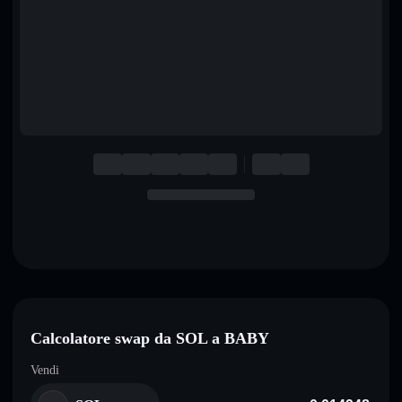
English
Deutsch
Italiano
Português
Español
Calcolatore swap da SOL a BABY
Vendi