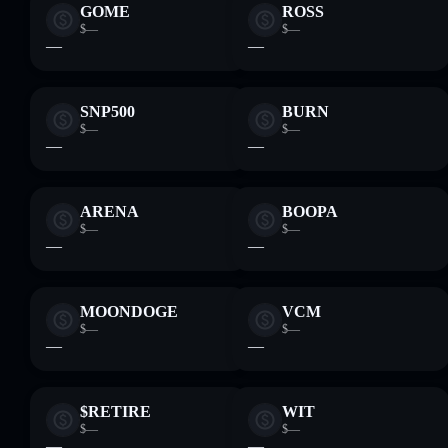
GOME
ROSS
$—
$—
—
—
SNP500
BURN
$—
$—
—
—
ARENA
BOOPA
$—
$—
—
—
MOONDOGE
VCM
$—
$—
—
—
$RETIRE
WIT
$—
$—
—
—