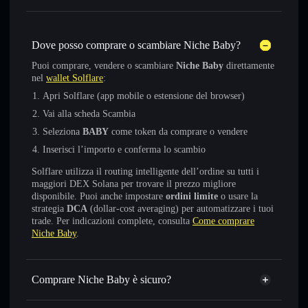
Dove posso comprare o scambiare Niche Baby?
Puoi comprare, vendere o scambiare
Niche Baby
direttamente
nel
wallet Solflare
:
Apri Solflare (app mobile o estensione del browser)
Vai alla scheda Scambia
Seleziona
BABY
come token da comprare o vendere
Inserisci l’importo e conferma lo scambio
Solflare utilizza il routing intelligente dell’ordine su tutti i
maggiori DEX Solana per trovare il prezzo migliore
disponibile. Puoi anche impostare
ordini limite
o usare la
strategia
DCA
(dollar-cost averaging) per automatizzare i tuoi
trade. Per indicazioni complete, consulta
Come comprare
Niche Baby
.
Comprare Niche Baby è sicuro?
Niche Baby
token verificato