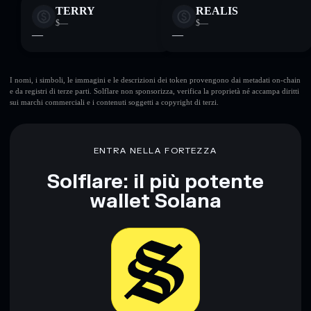
TERRY
REALIS
$—
$—
—
—
I nomi, i simboli, le immagini e le descrizioni dei token provengono dai metadati on-chain
e da registri di terze parti. Solflare non sponsorizza, verifica la proprietà né accampa diritti
sui marchi commerciali e i contenuti soggetti a copyright di terzi.
ENTRA NELLA FORTEZZA
Solflare: il più potente
wallet Solana
Scarica ora