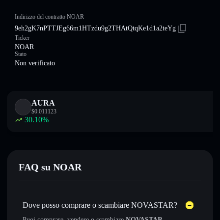
Indirizzo del contratto NOAR
9eh2gK7nPTTJEg66m1HTzdu9g2THAtQtqKe1d1a2teYg
Ticker
NOAR
Stato
Non verificato
AURA
$
0.011123
30.10
%
FAQ su NOAR
Dove posso comprare o scambiare NOVASTAR?
Puoi comprare, vendere o scambiare
NOVASTAR