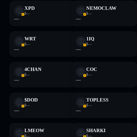
XPD
NEMOCLAW
$—
$—
—
—
WRT
1IQ
$—
$—
—
—
4CHAN
COC
$—
$—
—
—
$DOD
TOPLESS
$—
$—
—
—
LMEOW
SHARKI
$—
$—