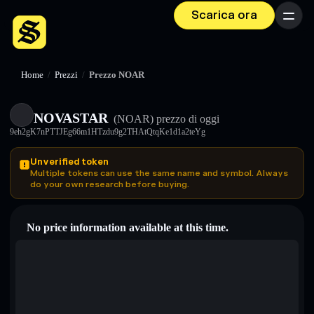
Scarica ora
Menu
Home
/
Prezzi
/
Prezzo NOAR
NOVASTAR
(NOAR)
prezzo di oggi
9eh2gK7nPTTJEg66m1HTzdu9g2THAtQtqKe1d1a2teYg
Unverified token
Multiple tokens can use the same name and symbol. Always
do your own research before buying.
No price information available at this time.