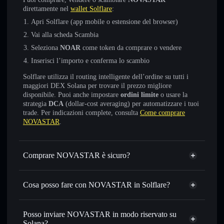
direttamente nel
wallet Solflare
:
Apri Solflare (app mobile o estensione del browser)
Vai alla scheda Scambia
Seleziona
NOAR
come token da comprare o vendere
Inserisci l’importo e conferma lo scambio
Solflare utilizza il routing intelligente dell’ordine su tutti i
maggiori DEX Solana per trovare il prezzo migliore
disponibile. Puoi anche impostare
ordini limite
o usare la
strategia
DCA
(dollar-cost averaging) per automatizzare i tuoi
trade. Per indicazioni complete, consulta
Come comprare
NOVASTAR
.
Comprare NOVASTAR è sicuro?
NOVASTAR
non è verificato
Cosa posso fare con NOVASTAR in Solflare?
NOVASTAR
wallet Solflare
Scambiare istantaneamente
— scambia NOAR in SOL,
Posso inviare NOVASTAR in modo riservato su
USDC o in migliaia di altri token Solana al prezzo migliore
Solana?