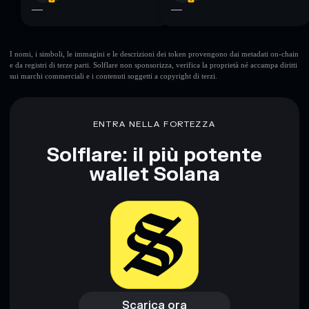
—
—
I nomi, i simboli, le immagini e le descrizioni dei token provengono dai metadati on-chain
e da registri di terze parti. Solflare non sponsorizza, verifica la proprietà né accampa diritti
sui marchi commerciali e i contenuti soggetti a copyright di terzi.
ENTRA NELLA FORTEZZA
Solflare: il più potente
wallet Solana
Scarica ora
Accedi al wallet
Scarica ora