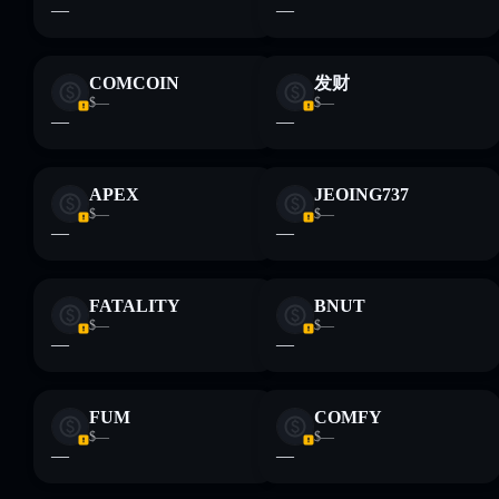
formativi e non costituiscono una consulenza finanziaria.
—
—
Informati sempre autonomamente. Dati forniti da
rugcheck.xyz.
COMCOIN
发财
$—
$—
—
—
APEX
JEOING737
$—
$—
—
—
FATALITY
BNUT
$—
$—
—
—
FUM
COMFY
$—
$—
—
—