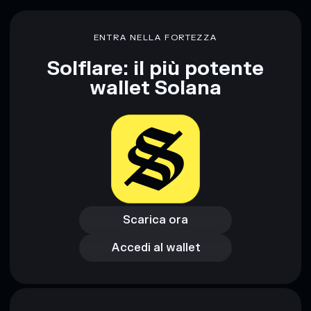
Only Need Entry
Only Need Entry
liquidità limitata
ENTRA NELLA FORTEZZA
concentrazione di oltre l’80%
Only Need Entry
Solflare: il più potente
wallet Solana
Disclaimer: Queste informazioni hanno esclusivamente scopi
formativi e non costituiscono una consulenza finanziaria.
Informati sempre autonomamente. Dati forniti da
rugcheck.xyz.
Scarica ora
Accedi al wallet
Scarica ora
Accedi al wallet