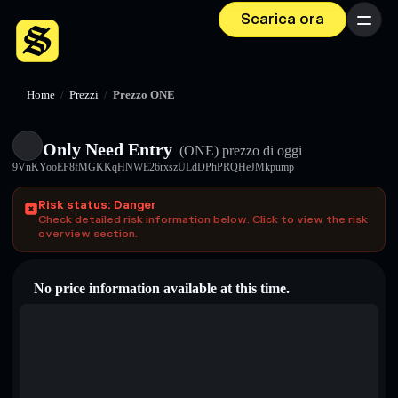
Scarica ora
Menu
Home
/
Prezzi
/
Prezzo ONE
Only Need Entry
(ONE)
prezzo di oggi
9VnKYooEF8fMGKKqHNWE26rxszULdDPhPRQHeJMkpump
Risk status: Danger
Check detailed risk information below. Click to view the risk
overview section.
No price information available at this time.