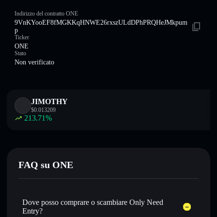
Indirizzo del contratto ONE
9VnKYooEF8fMGKKqHNWE26rxszULdDPhPRQHeJMkpum
p
Ticker
ONE
Stato
Non verificato
JIMOTHY
$
0.013209
213.71
%
FAQ su ONE
Dove posso comprare o scambiare Only Need
Entry?