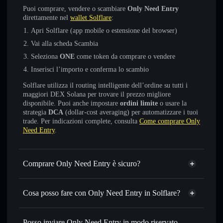
Puoi comprare, vendere o scambiare
Only Need Entry
direttamente nel
wallet Solflare
:
Apri Solflare (app mobile o estensione del browser)
Vai alla scheda Scambia
Seleziona
ONE
come token da comprare o vendere
Inserisci l’importo e conferma lo scambio
Solflare utilizza il routing intelligente dell’ordine su tutti i
maggiori DEX Solana per trovare il prezzo migliore
disponibile. Puoi anche impostare
ordini limite
o usare la
strategia
DCA
(dollar-cost averaging) per automatizzare i tuoi
trade. Per indicazioni complete, consulta
Come comprare Only
Need Entry
.
Comprare Only Need Entry è sicuro?
Only Need Entry
non è verificato
Cosa posso fare con Only Need Entry in Solflare?
Only Need Entry
wallet Solflare
Scambiare istantaneamente
— scambia ONE in SOL,
Posso inviare Only Need Entry in modo riservato