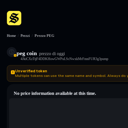
Home
/
Prezzi
/
Prezzo PEG
peg coin
prezzo di oggi
4JkiCXzTtjF4DDKHowGWPuLScNwxkMrFmnFUR3g3pump
Unverified token
Multiple tokens can use the same name and symbol. Always do 
No price information available at this time.