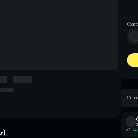
Comp
Come 
$
54
G)