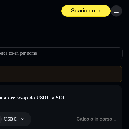
Scarica ora
Menu
erca token per nome
olatore swap da USDC a SOL
USDC