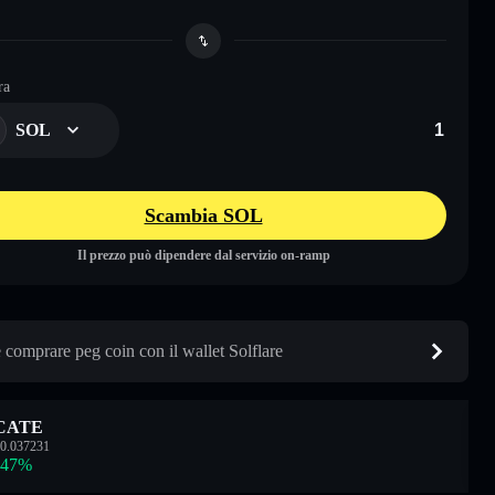
ra
SOL
Scambia SOL
Il prezzo può dipendere dal servizio on-ramp
comprare peg coin con il wallet Solflare
CATE
0.037231
.47
%