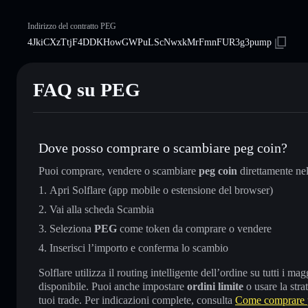
Indirizzo del contratto PEG
4JkiCXzTtjF4DDKHowGWPuLScNwxkMrFmnFUR3g3pump
FAQ su PEG
Dove posso comprare o scambiare peg coin?
Puoi comprare, vendere o scambiare
peg coin
direttamente ne
Apri Solflare (app mobile o estensione del browser)
Vai alla scheda Scambia
Seleziona
PEG
come token da comprare o vendere
Inserisci l’importo e conferma lo scambio
Solflare utilizza il routing intelligente dell’ordine su tutti i 
disponibile. Puoi anche impostare
ordini limite
o usare la stra
tuoi trade. Per indicazioni complete, consulta
Come comprare 