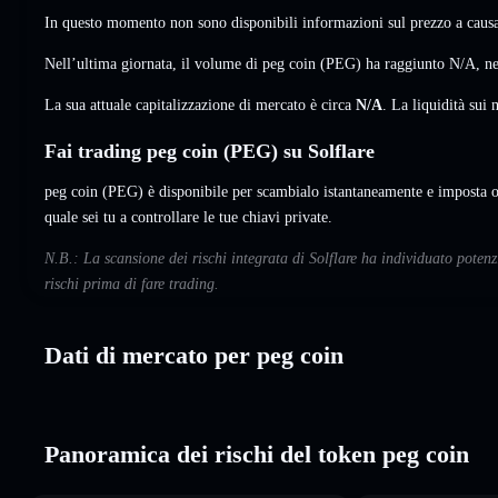
In questo momento non sono disponibili informazioni sul prezzo a causa 
Nell’ultima giornata, il volume di peg coin (PEG) ha raggiunto
N/A
,
ne
La sua attuale capitalizzazione di mercato è circa
N/A
. La liquidità su
Fai trading peg coin (PEG) su Solflare
peg coin (PEG) è disponibile per scambialo istantaneamente e imposta o
quale sei tu a controllare le tue chiavi private.
N.B.: La scansione dei rischi integrata di Solflare ha individuato poten
rischi prima di fare trading.
Dati di mercato per peg coin
Panoramica dei rischi del token peg coin