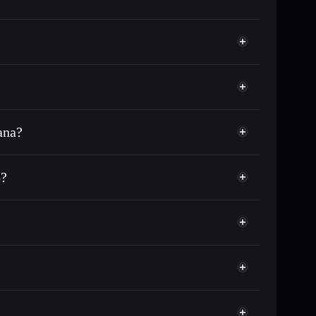
ana?
 in migliaia di altri token Solana al prezzo migliore
zo desiderato di PEG
o?
su PEG nel tempo
allet non-custodial
Solflare
re pubblicamente i wallet usando l’Aggregatore di
peg coin
Aggregatore di privacy
talizzazione di mercato e liquidità di PEG
 non-custodial all’interno del quale hai il pieno ed
3pump
PEG
wallet Solflare