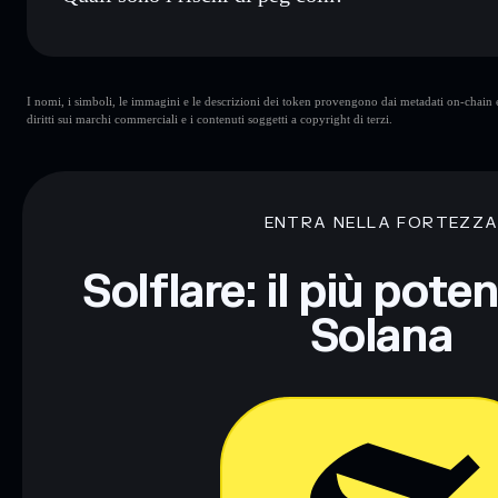
Rischi principali di peg coin:
I nomi, i simboli, le immagini e le descrizioni dei token provengono dai metadati on-chain e 
diritti sui marchi commerciali e i contenuti soggetti a copyright di terzi.
Disclaimer: Queste informazioni hanno esclusivamente scopi f
Informati sempre autonomamente. Dati forniti da rugcheck.xy
ENTRA NELLA FORTEZZ
Solflare: il più pote
Solana