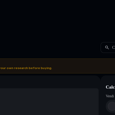
C
your own research before buying.
Calc
Vendi