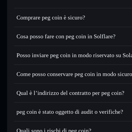
Comprare peg coin è sicuro?
peg coin
non è verificato
Cosa posso fare con peg coin in Solflare?
peg coin
wallet Solflare
Posso inviare peg coin in modo riservato su Sol
Scambiare istantaneamente
— scambia PEG in SOL, USDC o
con il routing intelligente dell’ordine
Aggregatore di privacy
Impostare ordini limite
— automatizza i tuoi trade al prez
Come posso conservare peg coin in modo sicur
Usare il DCA
— applica la strategia dollar-cost average 
peg coin
w
Inviare in modo riservato
— trasferisci PEG senza collega
Solflare
privacy incorporato di Solflare
Qual è l’indirizzo del contratto per peg coin?
Monitorare in tempo reale
— conosci prezzo, volume, capi
peg coin
Conservare in modo sicuro
— tieni i tuoi PEG in un wallet
4JkiCXzTtjF4DDKHowGWPuLScNwxkMrFmnFUR3g
peg coin è stato oggetto di audit o verifiche?
esclusivo controllo delle tue chiavi private
peg coin
non è verificato
Quali sono i rischi di peg coin?