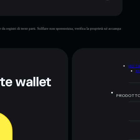
da registri di terze parti. Solflare non sponsorizza, verifica la proprietà né accampa
ormativi e non costituiscono una consulenza finanziaria.
z.
A
INFO
M
nte wallet
PRODOTT