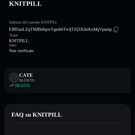
KNITPILL
Indirizzo del contratto KNITPILL
EB85aoLZqTMJBs9qovVgmh6TwJjTiQ3XihrKxMqVpump
Ticker
KNITPILL
Stato
Non verificato
CATE
$
0.036795
88.65
%
FAQ su KNITPILL