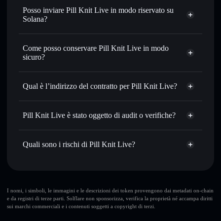
Scambiare istantaneamente
— scambia KNITPILL in
Posso inviare Pill Knit Live in modo riservato su
SOL, USDC o in migliaia di altri token Solana al prezzo
Solana?
migliore con il routing intelligente dell’ordine
Aggregatore di privacy
Impostare ordini limite
— automatizza i tuoi trade al
Come posso conservare Pill Knit Live in modo
prezzo desiderato di KNITPILL
sicuro?
Usare il DCA
— applica la strategia dollar-cost average su
KNITPILL nel tempo
Pill Knit Live
wallet non-custodial
Solflare
Inviare in modo riservato
— trasferisci KNITPILL senza
Qual è l’indirizzo del contratto per Pill Knit Live?
collegare pubblicamente i wallet usando l’Aggregatore di
privacy incorporato di Solflare
Pill Knit Live
Solflare
EB85aoLZqTMJBs9qovVgmh6TwJjTiQ3XihrKxMqVpump
Monitorare in tempo reale
— conosci prezzo, volume,
Pill Knit Live
Pill Knit Live è stato oggetto di audit o verifiche?
Aggregatore
capitalizzazione di mercato e liquidità di KNITPILL
di privacy
Pill Knit Live
non è verificato
Conservare in modo sicuro
— tieni i tuoi KNITPILL in
KNITPILL
wallet Solflare
Quali sono i rischi di Pill Knit Live?
un wallet non-custodial all’interno del quale hai il pieno ed
esclusivo controllo delle tue chiavi private
Rischi principali di Pill Knit Live:
10 maggiori wallet
I nomi, i simboli, le immagini e le descrizioni dei token provengono dai metadati on-chain
e da registri di terze parti. Solflare non sponsorizza, verifica la proprietà né accampa diritti
Pill Knit Live
sui marchi commerciali e i contenuti soggetti a copyright di terzi.
singolo wallet
Pill Knit Live
Pill