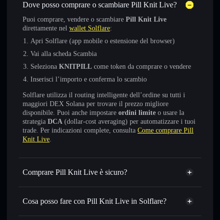
Dove posso comprare o scambiare Pill Knit Live?
Puoi comprare, vendere o scambiare
Pill Knit Live
direttamente nel
wallet Solflare
:
Apri Solflare (app mobile o estensione del browser)
Vai alla scheda Scambia
Seleziona
KNITPILL
come token da comprare o vendere
Inserisci l’importo e conferma lo scambio
Solflare utilizza il routing intelligente dell’ordine su tutti i
maggiori DEX Solana per trovare il prezzo migliore
disponibile. Puoi anche impostare
ordini limite
o usare la
strategia
DCA
(dollar-cost averaging) per automatizzare i tuoi
trade. Per indicazioni complete, consulta
Come comprare Pill
Knit Live
.
Comprare Pill Knit Live è sicuro?
Pill Knit Live
non è verificato
Cosa posso fare con Pill Knit Live in Solflare?
Pill Knit Live
wallet Solflare