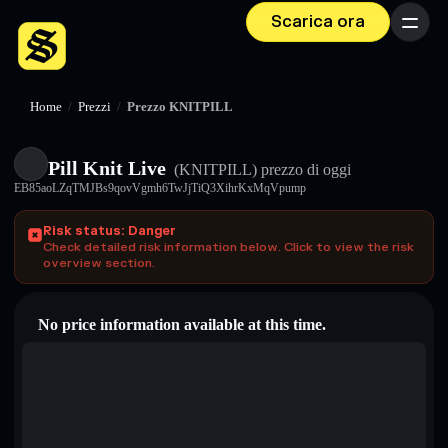
Scarica ora
Menu
Home
/
Prezzi
/
Prezzo KNITPILL
Pill Knit Live
(KNITPILL)
prezzo di oggi
EB85aoLZqTMJBs9qovVgmh6TwJjTiQ3XihrKxMqVpump
Risk status: Danger
Check detailed risk information below. Click to view the risk
overview section.
No price information available at this time.