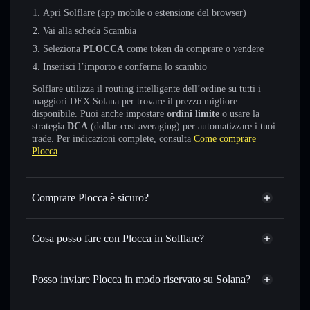
Apri Solflare (app mobile o estensione del browser)
Vai alla scheda Scambia
Seleziona
PLOCCA
come token da comprare o vendere
Inserisci l’importo e conferma lo scambio
Solflare utilizza il routing intelligente dell’ordine su tutti i
maggiori DEX Solana per trovare il prezzo migliore
disponibile. Puoi anche impostare
ordini limite
o usare la
strategia
DCA
(dollar-cost averaging) per automatizzare i tuoi
trade. Per indicazioni complete, consulta
Come comprare
Plocca
.
Comprare Plocca è sicuro?
Plocca
non è verificato
Cosa posso fare con Plocca in Solflare?
Plocca
wallet Solflare
Scambiare istantaneamente
— scambia PLOCCA in
Posso inviare Plocca in modo riservato su Solana?
SOL, USDC o in migliaia di altri token Solana al prezzo
Aggregatore di privacy
migliore con il routing intelligente dell’ordine