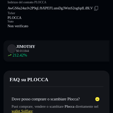
Indirizzo del contratto PLOCCA
AwGS6u24urJv2P9qLfbXPEFLunsDg3WmS2ogfqdLiBLV
Ticker
PLOCCA
Stato
Non verificato
JIMOTHY
$
0.011844
212.42
%
FAQ su PLOCCA
Dove posso comprare o scambiare Plocca?
Puoi comprare, vendere o scambiare
Plocca
direttamente nel
wallet Solflare
: