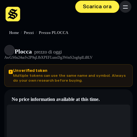
Scarica ora
Menu
Home
/
Prezzi
/
Prezzo PLOCCA
Plocca
prezzo di oggi
AwGS6u24urJv2P9qLfbXPEFLunsDg3WmS2ogfqdLiBLV
Unverified token
Multiple tokens can use the same name and symbol. Always
do your own research before buying.
No price information available at this time.