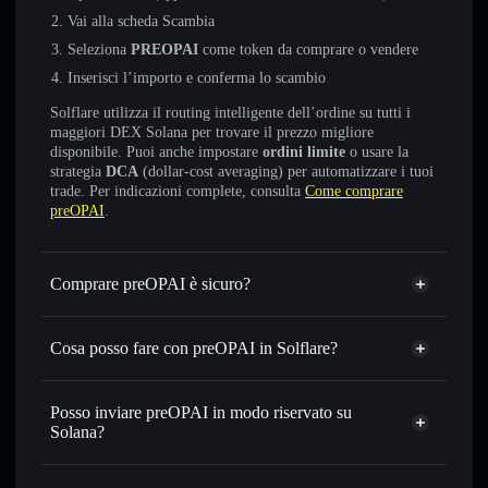
Vai alla scheda Scambia
Seleziona
PREOPAI
come token da comprare o vendere
Inserisci l’importo e conferma lo scambio
Solflare utilizza il routing intelligente dell’ordine su tutti i
maggiori DEX Solana per trovare il prezzo migliore
disponibile. Puoi anche impostare
ordini limite
o usare la
strategia
DCA
(dollar-cost averaging) per automatizzare i tuoi
trade. Per indicazioni complete, consulta
Come comprare
preOPAI
.
Comprare preOPAI è sicuro?
preOPAI
non è verificato
Cosa posso fare con preOPAI in Solflare?
preOPAI
wallet Solflare
Scambiare istantaneamente
— scambia PREOPAI in
Posso inviare preOPAI in modo riservato su
SOL, USDC o in migliaia di altri token Solana al prezzo
Solana?
migliore con il routing intelligente dell’ordine
Aggregatore di privacy
Impostare ordini limite
— automatizza i tuoi trade al