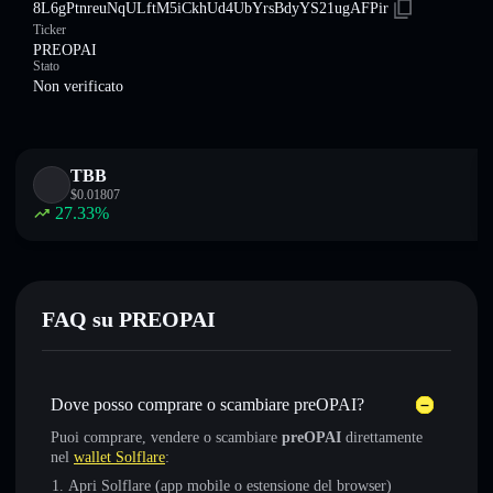
8L6gPtnreuNqULftM5iCkhUd4UbYrsBdyYS21ugAFPir
Ticker
PREOPAI
Stato
Non verificato
TBB
$
0.01807
27.33
%
FAQ su PREOPAI
Dove posso comprare o scambiare preOPAI?
Puoi comprare, vendere o scambiare
preOPAI
direttamente
nel
wallet Solflare
:
Apri Solflare (app mobile o estensione del browser)