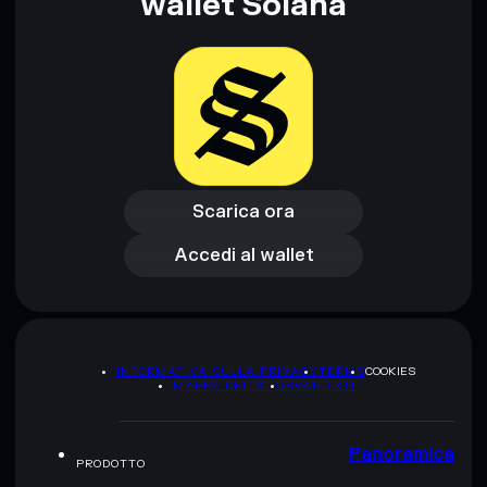
wallet Solana
formativi e non costituiscono una consulenza finanziaria.
Informati sempre autonomamente. Dati forniti da
rugcheck.xyz.
Scarica ora
Accedi al wallet
Scarica ora
Accedi al wallet
INFORMATIVA SULLA PRIVACY
TERMS
COOKIES
MAPPA DEL SITO
BRAND KIT
Panoramica
PRODOTTO