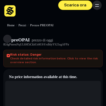
Scarica ora
Menu
Home
/
Prezzi
/
Prezzo PREOPAI
preOPAI
prezzo di oggi
8L6gPtnreuNqULftM5iCkhUd4UbYrsBdyYS21ugAFPir
Risk status: Danger
Check detailed risk information below. Click to view the risk
overview section.
No price information available at this time.