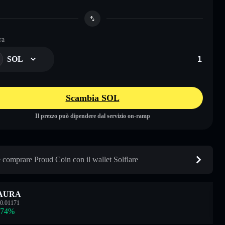
ra
SOL
Scambia SOL
Il prezzo può dipendere dal servizio on-ramp
comprare Proud Coin con il wallet Solflare
AURA
0.01171
.74
%