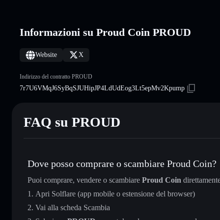
Informazioni su Proud Coin PROUD
Website
X
Indirizzo del contratto PROUD
7r7U6VMqJ6SyBqSJUHipJP4LdUdEog3Lt5epMv2Kpump
FAQ su PROUD
Dove posso comprare o scambiare Proud Coin?
Puoi comprare, vendere o scambiare
Proud Coin
direttament
Apri Solflare (app mobile o estensione del browser)
Vai alla scheda Scambia