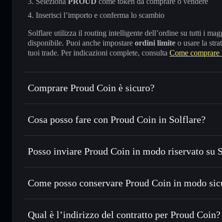
Seleziona
PROUD
come token da comprare o vendere
Inserisci l’importo e conferma lo scambio
Solflare utilizza il routing intelligente dell’ordine su tutti i 
disponibile. Puoi anche impostare
ordini limite
o usare la stra
tuoi trade. Per indicazioni complete, consulta
Come comprare 
Comprare Proud Coin è sicuro?
Proud Coin
non è verificato
Cosa posso fare con Proud Coin in Solflare?
Proud Coin
wallet Solflare
Posso inviare Proud Coin in modo riservato su 
Scambiare istantaneamente
— scambia PROUD in SOL, USD
migliore con il routing intelligente dell’ordine
Aggregatore di privacy
Impostare ordini limite
— automatizza i tuoi trade al pre
Come posso conservare Proud Coin in modo sic
Usare il DCA
— applica la strategia dollar-cost average
Proud Coin
Inviare in modo riservato
— trasferisci PROUD senza coll
Solflare
privacy incorporato di Solflare
Qual è l’indirizzo del contratto per Proud Coin?