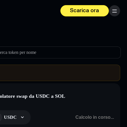
Scarica ora
Menu
erca token per nome
olatore swap da USDC a SOL
USDC