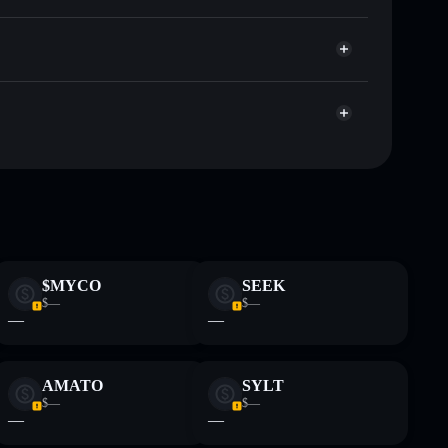
italizzazione di mercato e liquidità di PROUD
let non-custodial all’interno del quale hai il pieno ed
ump
PROUD
wallet Solflare
singolo wallet
ormativi e non costituiscono una consulenza finanziaria.
$MYCO
SEEK
z.
$—
$—
—
—
AMATO
SYLT
$—
$—
—
—