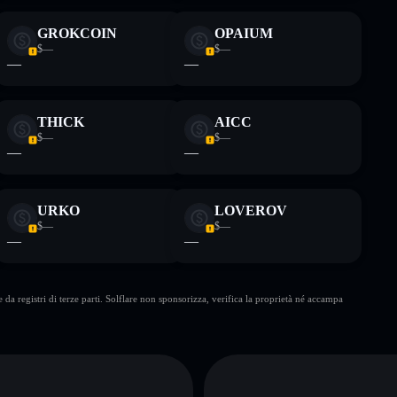
GROKCOIN
OPAIUM
$—
$—
—
—
THICK
AICC
$—
$—
—
—
URKO
LOVEROV
$—
$—
—
—
da registri di terze parti. Solflare non sponsorizza, verifica la proprietà né accampa
A