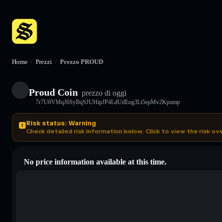
Home
/
Prezzi
/
Prezzo PROUD
Proud Coin
prezzo di oggi
7r7U6VMqJ6SyBqSJUHipJP4LdUdEog3Lt5epMv2Kpump
Risk status: Warning
Check detailed risk information below. Click to view the risk ov
No price information available at this time.