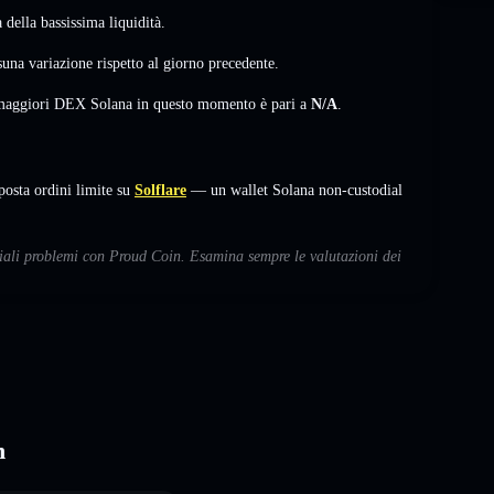
della bassissima liquidità.
suna variazione
rispetto al giorno precedente.
i maggiori DEX Solana in questo momento è pari a
N/A
.
sta ordini limite su
Solflare
— un wallet Solana non-custodial
nziali problemi con Proud Coin. Esamina sempre le valutazioni dei
n