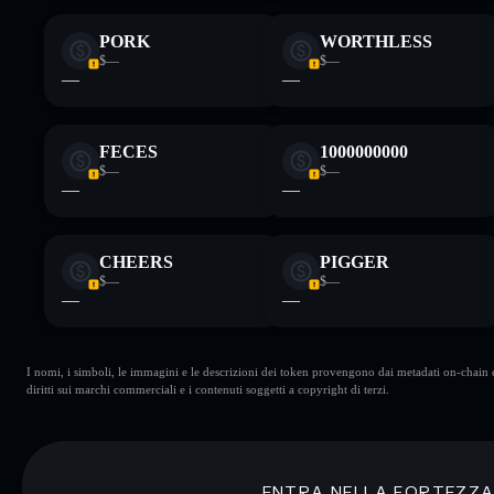
PORK
WORTHLESS
$—
$—
—
—
FECES
1000000000
$—
$—
—
—
CHEERS
PIGGER
$—
$—
—
—
I nomi, i simboli, le immagini e le descrizioni dei token provengono dai metadati on-chain e 
diritti sui marchi commerciali e i contenuti soggetti a copyright di terzi.
ENTRA NELLA FORTEZZ