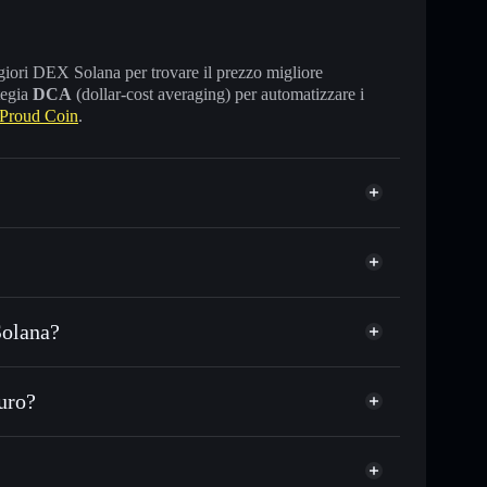
maggiori DEX Solana per trovare il prezzo migliore
tegia
DCA
(dollar-cost averaging) per automatizzare i
Proud Coin
.
Solana?
C o in migliaia di altri token Solana al prezzo
zzo desiderato di PROUD
uro?
 su PROUD nel tempo
wallet non-custodial
Solflare
egare pubblicamente i wallet usando l’Aggregatore di
Proud Coin
Aggregatore di