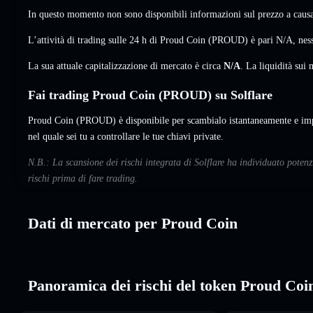
In questo momento non sono disponibili informazioni sul prezzo a causa 
L’attività di trading sulle 24 h di Proud Coin (PROUD) è pari
N/A
,
nes
La sua attuale capitalizzazione di mercato è circa
N/A
. La liquidità su
Fai trading Proud Coin (PROUD) su Solflare
Proud Coin (PROUD) è disponibile per scambialo istantaneamente e impo
nel quale sei tu a controllare le tue chiavi private.
N.B.: La scansione dei rischi integrata di Solflare ha individuato pote
rischi prima di fare trading.
Dati di mercato per Proud Coin
Panoramica dei rischi del token Proud Coi