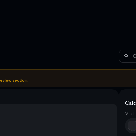
C
erview section.
Calc
Vendi