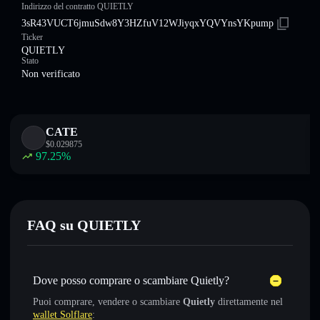
Indirizzo del contratto QUIETLY
3sR43VUCT6jmuSdw8Y3HZfuV12WJiyqxYQVYnsYKpump
Ticker
QUIETLY
Stato
Non verificato
CATE
$
0.029875
97.25
%
FAQ su QUIETLY
Dove posso comprare o scambiare Quietly?
Puoi comprare, vendere o scambiare
Quietly
direttamente nel
wallet Solflare
: