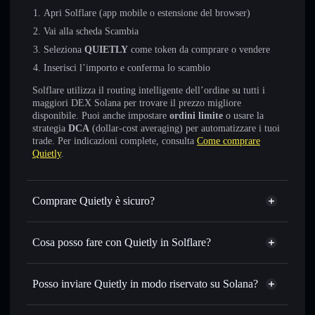
Apri Solflare (app mobile o estensione del browser)
Vai alla scheda Scambia
Seleziona
QUIETLY
come token da comprare o vendere
Inserisci l’importo e conferma lo scambio
Solflare utilizza il routing intelligente dell’ordine su tutti i
maggiori DEX Solana per trovare il prezzo migliore
disponibile. Puoi anche impostare
ordini limite
o usare la
strategia
DCA
(dollar-cost averaging) per automatizzare i tuoi
trade. Per indicazioni complete, consulta
Come comprare
Quietly
.
Comprare Quietly è sicuro?
Quietly
non è verificato
Cosa posso fare con Quietly in Solflare?
Quietly
wallet Solflare
Scambiare istantaneamente
— scambia QUIETLY in
Posso inviare Quietly in modo riservato su Solana?
SOL, USDC o in migliaia di altri token Solana al prezzo
Aggregatore di privacy
migliore con il routing intelligente dell’ordine