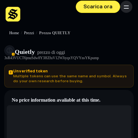
Scarica ora
Menu
Home
/
Prezzi
/
Prezzo QUIETLY
Quietly
prezzo di oggi
3sR43VUCT6jmuSdw8Y3HZfuV12WJiyqxYQVYnsYKpump
Unverified token
Multiple tokens can use the same name and symbol. Always
do your own research before buying.
No price information available at this time.