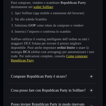
Puoi comprare, vendere o scambiare
Republican Party
direttamente nel
wallet Solflare
:
Apri Solflare (app mobile o estensione del browser)
Vai alla scheda Scambia
Seleziona
GOP
come token da comprare o vendere
Inserisci l’importo e conferma lo scambio
Solflare utilizza il routing intelligente dell’ordine su tutti i
maggiori DEX Solana per trovare il prezzo migliore
disponibile. Puoi anche impostare
ordini limite
o usare la
strategia
DCA
(dollar-cost averaging) per automatizzare i tuoi
trade. Per indicazioni complete, consulta
Come comprare
Republican Party
.
Comprare Republican Party è sicuro?
Republican Party
non è verificato
Cosa posso fare con Republican Party in Solflare?
Republican Party
wallet Solflare
Scambiare istantaneamente
— scambia GOP in SOL,
Posso inviare Republican Party in modo riservato