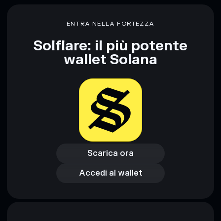
Republican Party
Republican Party
liquidità limitata
ENTRA NELLA FORTEZZA
concentrazione di oltre l’80%
Republican Party
Solflare: il più potente
wallet Solana
Disclaimer: Queste informazioni hanno esclusivamente scopi
formativi e non costituiscono una consulenza finanziaria.
Informati sempre autonomamente. Dati forniti da
rugcheck.xyz.
Scarica ora
Accedi al wallet
Scarica ora
Accedi al wallet