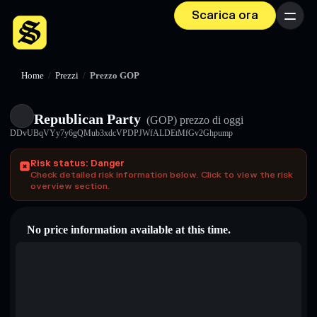
Scarica ora
Menu
Home
/
Prezzi
/
Prezzo GOP
Republican Party
(GOP)
prezzo di oggi
DDvUBqVYy7y6gQMub3xdcVPDPJWfALDEtMfGv2Ghpump
Risk status: Danger
Check detailed risk information below. Click to view the risk
overview section.
No price information available at this time.