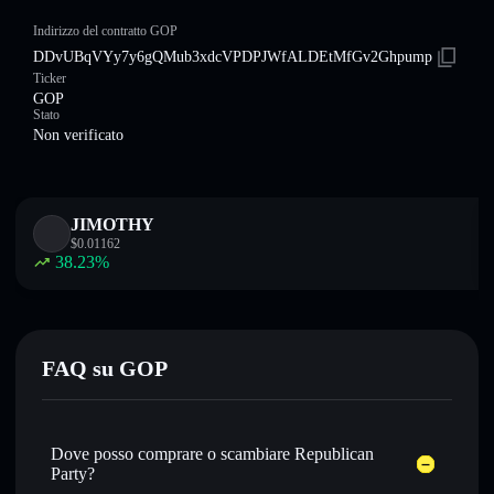
Indirizzo del contratto GOP
DDvUBqVYy7y6gQMub3xdcVPDPJWfALDEtMfGv2Ghpump
Ticker
GOP
Stato
Non verificato
JIMOTHY
$
0.01162
38.23
%
FAQ su GOP
Dove posso comprare o scambiare Republican
Party?