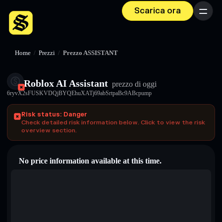
Scarica ora
Menu
Home
/
Prezzi
/
Prezzo ASSISTANT
Roblox AI Assistant
prezzo di oggi
6ryvX2sFUSKVDQjBYQEhuXATj69abSrtpaBc9ABcpump
Risk status: Danger
Check detailed risk information below. Click to view the risk
overview section.
No price information available at this time.