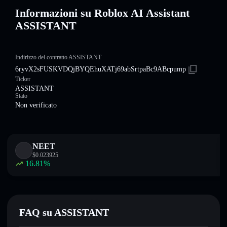
Informazioni su Roblox AI Assistant
ASSISTANT
Indirizzo del contratto ASSISTANT
6ryvX2sFUSKVDQjBYQEhuXATj69abSrtpaBc9ABcpump
Ticker
ASSISTANT
Stato
Non verificato
NEET
$
0.023925
16.81
%
FAQ su ASSISTANT