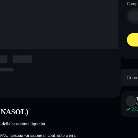
Comp
Come 
$
27
SANASOL)
della bassissima liquidità.
N/A
,
nessuna variazione
in confronto a ieri.