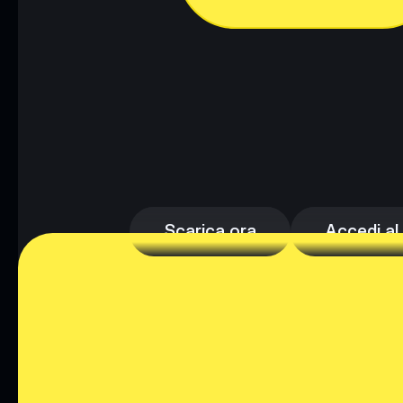
Scarica ora
Accedi al
Scarica ora
Accedi al