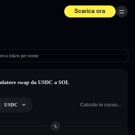
Scarica ora
Menu
erca token per nome
olatore swap da USDC a SOL
USDC