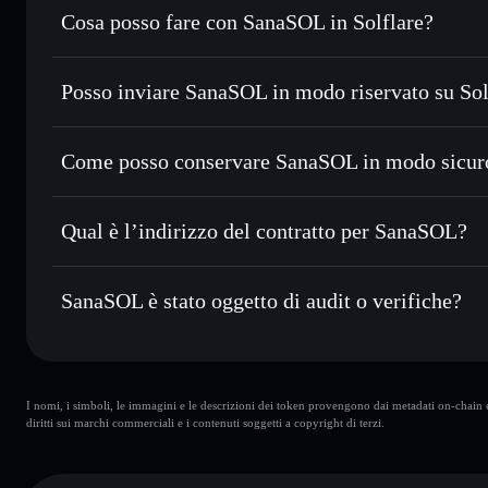
Cosa posso fare con SanaSOL in Solflare?
SanaSOL
wallet Solflare
Posso inviare SanaSOL in modo riservato su So
Scambiare istantaneamente
— scambia SANASOL in SOL, U
migliore con il routing intelligente dell’ordine
wallet Solflare
Aggregatore di privacy
Impostare ordini limite
— automatizza i tuoi trade al pr
Come posso conservare SanaSOL in modo sicur
Usare il DCA
— applica la strategia dollar-cost average
SanaSOL
Inviare in modo riservato
— trasferisci SANASOL senza co
di privacy incorporato di Solflare
Qual è l’indirizzo del contratto per SanaSOL?
Monitorare in tempo reale
— conosci prezzo, volume, cap
SanaSOL
Conservare in modo sicuro
— tieni i tuoi SANASOL in un w
4cXnd9vkCgGVqMnj66FXxL94SBFzS9uyortADymZW
SanaSOL è stato oggetto di audit o verifiche?
ed esclusivo controllo delle tue chiavi private
Solflare
SanaSOL
verificato
I nomi, i simboli, le immagini e le descrizioni dei token provengono dai metadati on-chain e 
diritti sui marchi commerciali e i contenuti soggetti a copyright di terzi.