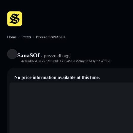
Home
/
Prezzi
/
Prezzo SANASOL
SanaSOL
prezzo di oggi
4cXnd9vkCgGVqMnj66FXxL94SBFzS9uyortADymZWmEe
No price information available at this time.