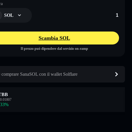
ra
SOL
Scambia SOL
Il prezzo può dipendere dal servizio on-ramp
comprare SanaSOL con il wallet Solflare
TBB
0.01807
.33
%