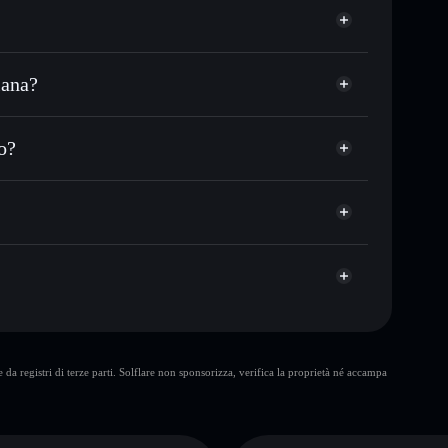
lana?
SDC o in migliaia di altri token Solana al prezzo
SanaSOL
ezzo desiderato di SANASOL
o?
 su SANASOL nel tempo
wallet non-custodial
Solflare
llegare pubblicamente i wallet usando l’Aggregatore
Aggregatore di privacy
italizzazione di mercato e liquidità di SANASOL
allet non-custodial all’interno del quale hai il pieno
mEe
SANASOL
wallet
da registri di terze parti. Solflare non sponsorizza, verifica la proprietà né accampa