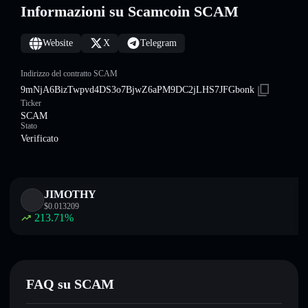
Informazioni su Scamcoin SCAM
Website
X
Telegram
Indirizzo del contratto SCAM
9mNjA6BizTwpvd4DS3o7BjwZ6aPM9DC2jLHS7JFGbonk
Ticker
SCAM
Stato
Verificato
JIMOTHY
$
0.013209
213.71
%
FAQ su SCAM