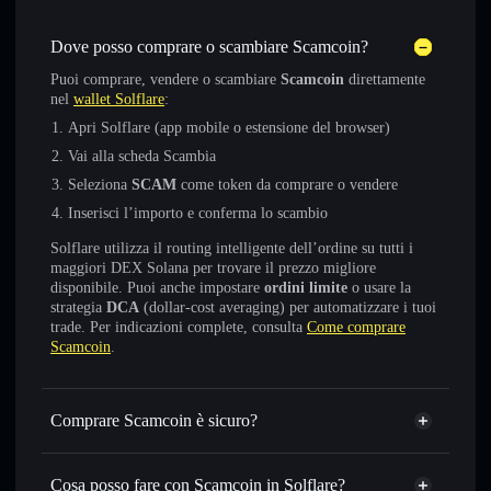
Dove posso comprare o scambiare Scamcoin?
Puoi comprare, vendere o scambiare
Scamcoin
direttamente
nel
wallet Solflare
:
Apri Solflare (app mobile o estensione del browser)
Vai alla scheda Scambia
Seleziona
SCAM
come token da comprare o vendere
Inserisci l’importo e conferma lo scambio
Solflare utilizza il routing intelligente dell’ordine su tutti i
maggiori DEX Solana per trovare il prezzo migliore
disponibile. Puoi anche impostare
ordini limite
o usare la
strategia
DCA
(dollar-cost averaging) per automatizzare i tuoi
trade. Per indicazioni complete, consulta
Come comprare
Scamcoin
.
Comprare Scamcoin è sicuro?
Scamcoin
token verificato
Cosa posso fare con Scamcoin in Solflare?