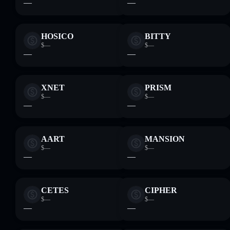
—
—
HOSICO
BITTY
$—
$—
—
—
XNET
PRISM
$—
$—
—
—
AART
MANSION
$—
$—
—
—
CETES
CIPHER
$—
$—
—
—