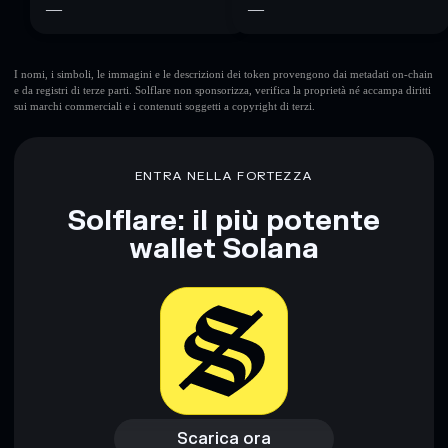
—
—
I nomi, i simboli, le immagini e le descrizioni dei token provengono dai metadati on-chain
e da registri di terze parti. Solflare non sponsorizza, verifica la proprietà né accampa diritti
sui marchi commerciali e i contenuti soggetti a copyright di terzi.
ENTRA NELLA FORTEZZA
Solflare: il più potente
wallet Solana
Scarica ora
Accedi al wallet
Scarica ora