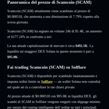
Panoramica del prezzo di Scamcoin (SCAM)
Scamcoin (SCAM) attualmente viene scambiato al prezzo di
$0.000518
, che ammonta a una diminuzione di 7.79%
rispetto alla
scorsa giornata.
Scamcoin (SCAM) ha segnato un volume 24h di
$1.4K
,
un aumento
of 6177.24%
in confronto a ieri.
La sua attuale capitalizzazione di mercato è circa
$492.1K
. La
liquidità sui maggiori DEX Solana in questo momento è pari a
$95.0K
.
Fai trading Scamcoin (SCAM) su Solflare
Scamcoin (SCAM) è disponibile per scambialo istantaneamente e
imposta ordini limite su
Solflare
— un wallet Solana non-custodial
nel quale sei tu a controllare le tue chiavi private.
Al prezzo attuale di $0.000518 con $95.0K in liquidità DEX, gli
scambi di SCAM in Solflare vengono eseguiti con slippage minimo
per mezzo del routing intelligente dell’ordine su tutti i principali