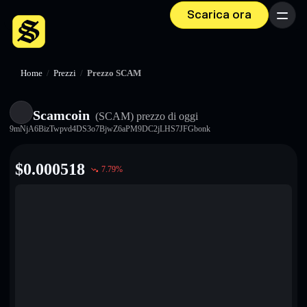
Scarica ora
Menu
Home
/
Prezzi
/
Prezzo SCAM
Scamcoin
(SCAM)
prezzo di oggi
9mNjA6BizTwpvd4DS3o7BjwZ6aPM9DC2jLHS7JFGbonk
$
0.000518
7.79
%