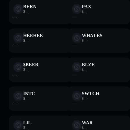
BERN
PAX
$—
$—
—
—
HEEHEE
WHALES
$—
$—
—
—
$BEER
BLZE
$—
$—
—
—
INTC
SWTCH
$—
$—
—
—
LIL
WAR
$—
$—