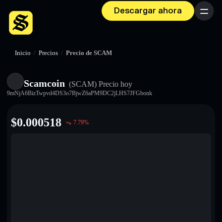
Descargar ahora
Menú
Inicio
/
Precios
/
Precio de SCAM
Scamcoin
(SCAM)
Precio hoy
9mNjA6BizTwpvd4DS3o7BjwZ6aPM9DC2jLHS7JFGbonk
$
0.000518
7.79
%