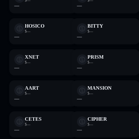
$—
$—
—
—
HOSICO
BITTY
$—
$—
—
—
XNET
PRISM
$—
$—
—
—
AART
MANSION
$—
$—
—
—
CETES
CIPHER
$—
$—
—
—