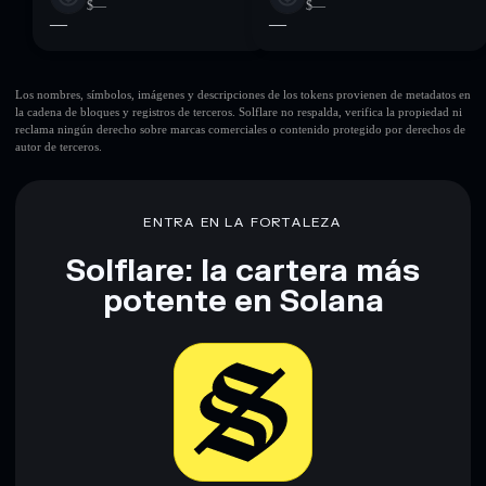
$—
$—
—
—
Los nombres, símbolos, imágenes y descripciones de los tokens provienen de metadatos en
la cadena de bloques y registros de terceros. Solflare no respalda, verifica la propiedad ni
reclama ningún derecho sobre marcas comerciales o contenido protegido por derechos de
autor de terceros.
ENTRA EN LA FORTALEZA
Solflare: la cartera más
potente en Solana
Descargar ahora