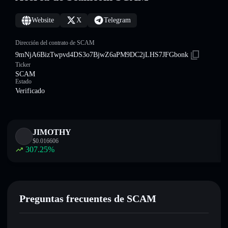
Website
X
Telegram
Dirección del contrato de SCAM
9mNjA6BizTwpvd4DS3o7BjwZ6aPM9DC2jLHS7JFGbonk
Ticker
SCAM
Estado
Verificado
JIMOTHY
$
0.016606
307.25
%
Preguntas frecuentes de SCAM