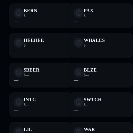
BERN
PAX
$—
$—
—
—
HEEHEE
WHALES
$—
$—
—
—
$BEER
BLZE
$—
$—
—
—
INTC
SWTCH
$—
$—
—
—
LIL
WAR