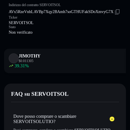
Indirizzo del contratto SERVOITSOL
AVx5RzeVnhLAVBp7Xqy2BAmh7soGTHUFakSDoXmvyG7X
Ticker
SERVOITSOL
Stato
Non verificato
JIMOTHY
$
0.011305
39.31
%
FAQ su SERVOITSOL
Dove posso comprare o scambiare
SERVOITSOLUTIO?