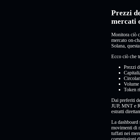
Prezzi d
mercati 
Monitora ciò ch
mercato on-chai
Solana, questa
Ecco ciò che t
Prezzi d
Capitali
Circolan
Volume d
Token ri
Dai preferiti
JUP, MNT e RAY
estratti dirett
La dashboard s
movimenti di m
tuffati nei mer
commissioni d