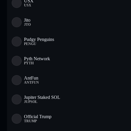
USX
USX
Jito
JTO
Pudgy Penguins
PENGU
Pyth Network
PYTH
AntFun
ANTFUN
Jupiter Staked SOL
JUPSOL
Official Trump
TRUMP