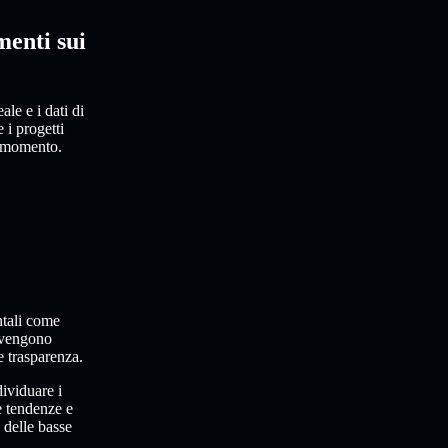
menti sui
le e i dati di
 i progetti
i momento.
tali come
 vengono
e trasparenza.
ividuare i
e tendenze e
 delle basse