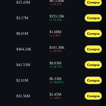
$
672.84K
$
25.43M
Compra
81.27
%
$
355.19K
$
3.17M
Compra
53.23
%
$
1.68M
$
8.01M
Compra
6.36
%
$
161.38K
$
464.24K
Compra
20.91
%
$
8.93M
$
41.53M
Compra
34.11
%
$
6.33M
$
2.01M
Compra
784.87
%
$
2.45M
$
31.56M
Compra
3.81
%