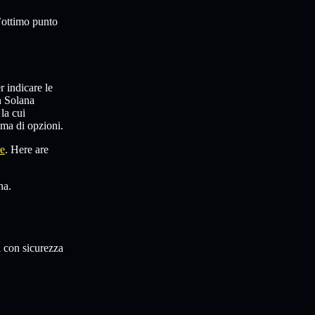
n’ottimo punto
r indicare le
n Solana
la cui
mma di opzioni.
re
. Here are
na.
i con sicurezza