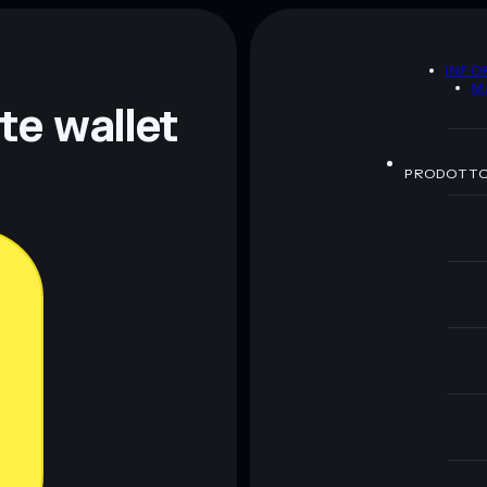
A
INFO
M
nte wallet
PRODOTT