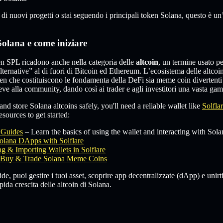
a di nuovi progetti o stai seguendo i principali token Solana, questo è u
Solana e come iniziare
n SPL ricadono anche nella categoria delle
altcoin
, un termine usato pe
alternative” al di fuori di Bitcoin ed Ethereum. L’ecosistema delle altcoi
ken che costituiscono le fondamenta della DeFi sia meme coin divertenti 
deve alla community, dando così ai trader e agli investitori una vasta ga
and store Solana altcoins safely, you'll need a reliable wallet like
Solfla
sources to get started:
e Guides
– Learn the basics of using the wallet and interacting with Sola
olana DApps with Solflare
g & Importing Wallets in Solflare
Buy & Trade Solana Meme Coins
e, puoi gestire i tuoi asset, scoprire app decentralizzate (dApp) e unirt
ida crescita delle altcoin di Solana.