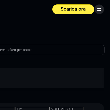
Scarica ora
Menu
erca token per nome
LIQ.
VOLUME 24H