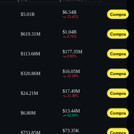
$
6.54B
$
5.01B
Compra
15.42
%
$
1.04B
$
619.31M
Compra
0.76
%
$
177.35M
$
113.68M
Compra
0.93
%
$
16.05M
$
320.86M
Compra
22.24
%
$
17.49M
$
24.21M
Compra
21.38
%
$
13.44M
$
6.80M
Compra
92.90
%
$
73.35K
$
753.85M
Compra