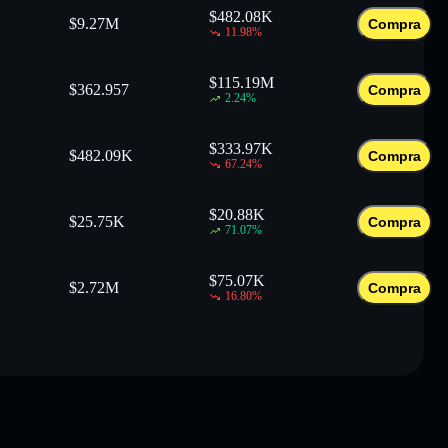
$
482.08K
$
9.27M
Compra
11.98
%
$
115.19M
$
362.957
Compra
2.24
%
$
333.97K
$
482.09K
Compra
67.24
%
$
20.88K
$
25.75K
Compra
71.07
%
$
75.07K
$
2.72M
Compra
16.80
%