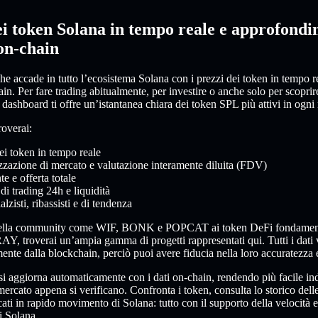
ei token Solana in tempo reale e approfondi
on-chain
e accade in tutto l’ecosistema Solana con i prezzi dei token in tempo rea
n. Per fare trading abitualmente, per investire o anche solo per scoprire
 dashboard ti offre un’istantanea chiara dei token SPL più attivi in ogn
roverai:
ei token in tempo reale
zzazione di mercato e valutazione interamente diluita (FDV)
te e offerta totale
i trading 24h e liquidità
alzisti, ribassisti e di tendenza
 della community come WIF, BONK e POPCAT ai token DeFi fondamen
, troverai un’ampia gamma di progetti rappresentati qui. Tutti i dati
amente dalla blockchain, perciò puoi avere fiducia nella loro accuratezza 
i aggiorna automaticamente con i dati on-chain, rendendo più facile ind
ercato appena si verificano. Confronta i token, consulta lo storico dell
cati in rapido movimento di Solana: tutto con il supporto della velocità e
i Solana.