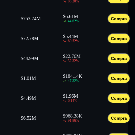
86.20
%
$
6.61M
$
753.74M
Compra
44.62
%
$
5.44M
$
72.78M
Compra
69.52
%
$
22.76M
$
44.99M
Compra
32.32
%
$
184.14K
$
1.01M
Compra
47.32
%
$
1.96M
$
4.49M
Compra
6.14
%
$
968.38K
$
6.52M
Compra
91.86
%