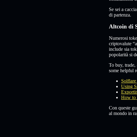
Se sei a cacci
di partenza.
Altcoin di 
Numerosi toke
criptovalute “
include sia to
popolarità si 
To buy, trade, 
some helpful re
Solflar
Using S
Exportin
How to 
Con queste guid
al mondo in rap