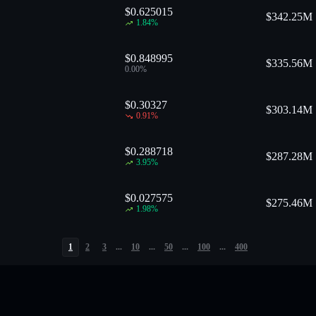
$0.625015
$
342.25M
1.84
%
$0.848995
$
335.56M
0.00
%
$0.30327
$
303.14M
0.91
%
$0.288718
$
287.28M
3.95
%
$0.027575
$
275.46M
1.98
%
1
2
3
...
10
...
50
...
100
...
400