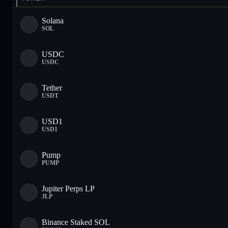
Solana
SOL
USDC
USDC
Tether
USDT
USD1
USD1
Pump
PUMP
Jupiter Perps LP
JLP
Binance Staked SOL