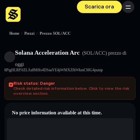
Scarica ora
Menu
Home
/
Prezzi
/
Prezzo SOL/ACC
Solana Acceleration Arc
(SOL/ACC)
prezzo di
oggi
8PigHLRPAELAz8MHs4DSaaYE4jiWMXZfhWkmCMG4pump
Risk status: Danger
Check detailed risk information below. Click to view the risk
overview section.
No price information available at this time.