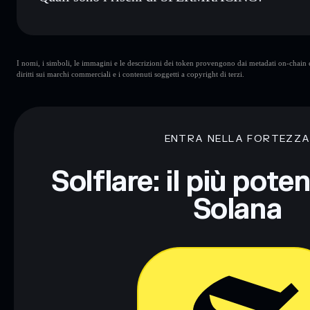
Rischi principali di SPERMRACING:
I nomi, i simboli, le immagini e le descrizioni dei token provengono dai metadati on-chain e 
SPERMRACING
mutevoli
diritti sui marchi commerciali e i contenuti soggetti a copyright di terzi.
Disclaimer: Queste informazioni hanno esclusivamente scopi f
Informati sempre autonomamente. Dati forniti da rugcheck.xy
ENTRA NELLA FORTEZZ
Solflare: il più pote
Solana