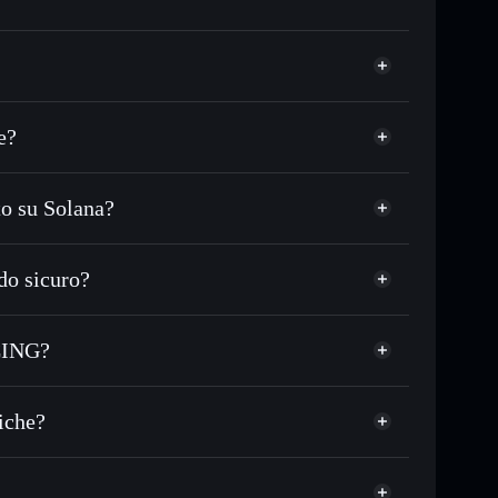
e?
o su Solana?
C o in migliaia di altri token Solana al prezzo
zzo desiderato di SPERM
o sicuro?
 su SPERM nel tempo
wallet non-custodial
Solflare
egare pubblicamente i wallet usando l’Aggregatore di
SPERMRACING
ACING?
italizzazione di mercato e liquidità di SPERM
NG
let non-custodial all’interno del quale hai il pieno ed
mK
iche?
SPERM
wallet Solflare