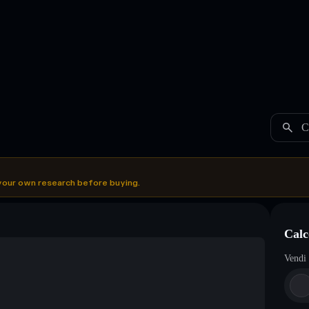
C
your own research before buying.
Calc
Vendi