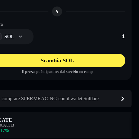
ra
SOL
Scambia SOL
Il prezzo può dipendere dal servizio on-ramp
comprare SPERMRACING con il wallet Solflare
CATE
0.028313
.17
%