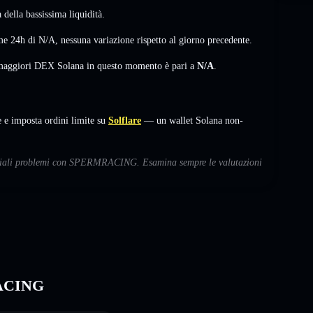
della bassissima liquidità.
me 24h di
N/A
,
nessuna variazione
rispetto al giorno precedente.
i maggiori DEX Solana in questo momento è pari a
N/A
.
 imposta ordini limite su
Solflare
— un wallet Solana non-
tenziali problemi con SPERMRACING. Esamina sempre le valutazioni
RACING