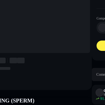
Comp
Come 
$
91
CING (SPERM)