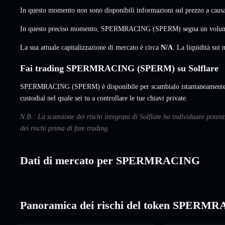
In questo momento non sono disponibili informazioni sul prezzo a causa 
In questo preciso momento, SPERMRACING (SPERM) segna un volu
La sua attuale capitalizzazione di mercato è circa
N/A
. La liquidità su
Fai trading SPERMRACING (SPERM) su Solflare
SPERMRACING (SPERM) è disponibile per scambialo istantaneamente e
custodial nel quale sei tu a controllare le tue chiavi private.
N.B.: La scansione dei rischi integrata di Solflare ha individuato po
dei rischi prima di fare trading.
Dati di mercato per SPERMRACING
Panoramica dei rischi del token SPERM