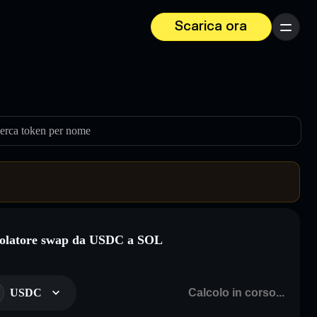
Scarica ora
Menu
erca token per nome
olatore swap da USDC a SOL
USDC