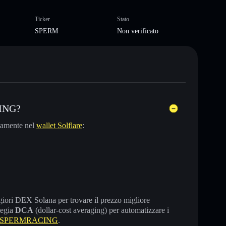
Ticker
Stato
SPERM
Non verificato
CING?
tamente nel
wallet Solflare
:
maggiori DEX Solana per trovare il prezzo migliore
tegia
DCA
(dollar-cost averaging) per automatizzare i
re SPERMRACING
.