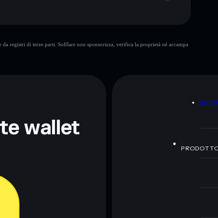
da registri di terze parti. Solflare non sponsorizza, verifica la proprietà né accampa
ormativi e non costituiscono una consulenza finanziaria.
z.
A
INFO
nte wallet
PRODOTT