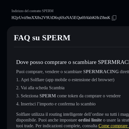
Indirizzo del contratto SPERM
H2jrUvii9mXX8x2V9UtD6xj6SzNA5EQu69AkbKHrZ8mK
FAQ su SPERM
Dove posso comprare o scambiare SPERMRA
Puoi comprare, vendere o scambiare
SPERMRACING
diret
Apri Solflare (app mobile o estensione del browser)
Vai alla scheda Scambia
Seleziona
SPERM
come token da comprare o vendere
Inserisci l’importo e conferma lo scambio
Solflare utilizza il routing intelligente dell’ordine su tutti i 
disponibile. Puoi anche impostare
ordini limite
o usare la stra
tuoi trade. Per indicazioni complete, consulta
Come compra