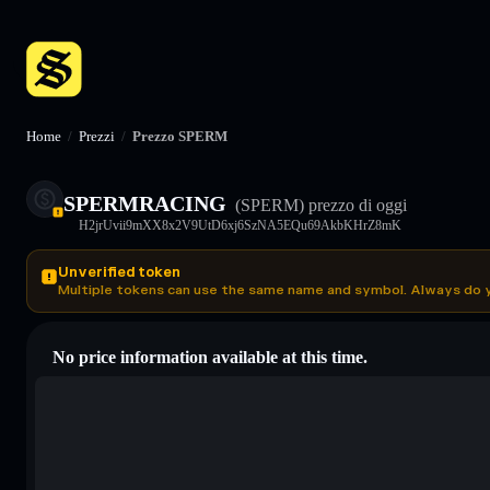
Home
/
Prezzi
/
Prezzo SPERM
SPERMRACING
(SPERM)
prezzo di oggi
H2jrUvii9mXX8x2V9UtD6xj6SzNA5EQu69AkbKHrZ8mK
Unverified token
Multiple tokens can use the same name and symbol. Always do 
No price information available at this time.