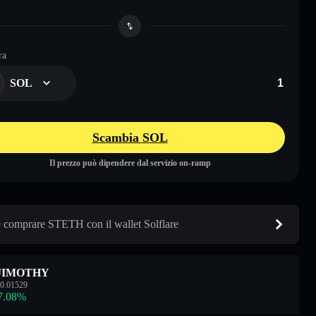
ra
SOL
Scambia SOL
Il prezzo può dipendere dal servizio on-ramp
comprare STETH con il wallet Solflare
JIMOTHY
0.01529
7.08
%