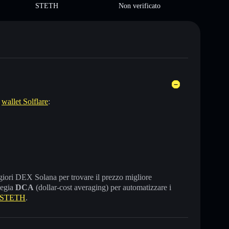
STETH
Non verificato
l
wallet Solflare
:
maggiori DEX Solana per trovare il prezzo migliore
tegia
DCA
(dollar-cost averaging) per automatizzare i
e STETH
.