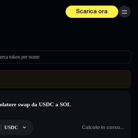
Scarica ora
Menu
erca token per nome
olatore swap da USDC a SOL
USDC