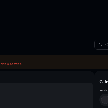
C
erview section.
Calc
Vendi