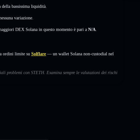
della bassissima liquidità.
nessuna variazione
.
i maggiori DEX Solana in questo momento è pari a
N/A
.
ordini limite su
Solflare
— un wallet Solana non-custodial nel
nziali problemi con STETH. Esamina sempre le valutazioni dei rischi