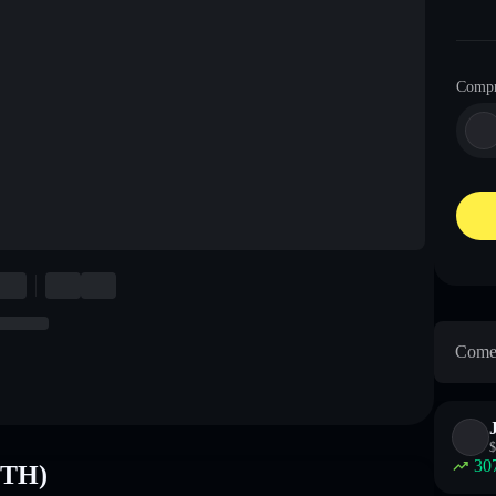
Comp
Come 
$
30
ETH)