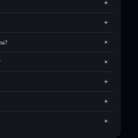
na?
C o in migliaia di altri token Solana al prezzo
zzo desiderato di STETH
?
su STETH nel tempo
allet non-custodial
Solflare
egare pubblicamente i wallet usando l’Aggregatore di
STETH
Aggregatore di privacy
talizzazione di mercato e liquidità di STETH
let non-custodial all’interno del quale hai il pieno ed
8w9Xq
STETH
wallet Solflare