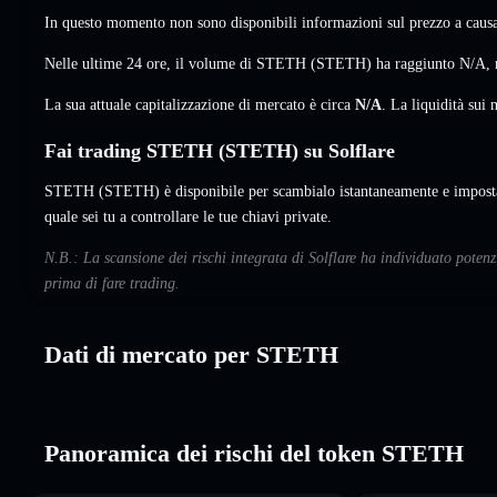
In questo momento non sono disponibili informazioni sul prezzo a causa 
Nelle ultime 24 ore, il volume di STETH (STETH) ha raggiunto
N/A
,
La sua attuale capitalizzazione di mercato è circa
N/A
. La liquidità su
Fai trading STETH (STETH) su Solflare
STETH (STETH) è disponibile per scambialo istantaneamente e imposta 
quale sei tu a controllare le tue chiavi private.
N.B.: La scansione dei rischi integrata di Solflare ha individuato pote
prima di fare trading.
Dati di mercato per STETH
Panoramica dei rischi del token STETH