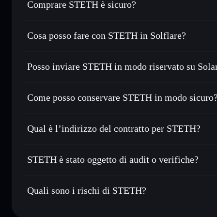
Comprare STETH è sicuro?
STETH
non è verificato
Cosa posso fare con STETH in Solflare?
STETH
wallet Solflare
Posso inviare STETH in modo riservato su Sola
Scambiare istantaneamente
— scambia STETH in SOL, USD
migliore con il routing intelligente dell’ordine
Aggregatore di privacy
Impostare ordini limite
— automatizza i tuoi trade al pre
Come posso conservare STETH in modo sicuro
Usare il DCA
— applica la strategia dollar-cost average 
STETH
w
Inviare in modo riservato
— trasferisci STETH senza coll
Solflare
privacy incorporato di Solflare
Qual è l’indirizzo del contratto per STETH?
Monitorare in tempo reale
— conosci prezzo, volume, capi
STETH
Conservare in modo sicuro
— tieni i tuoi STETH in un wal
FUkeRSaZTuSoYPchevMMMxdPGVkvN1VDCxxJNn5
STETH è stato oggetto di audit o verifiche?
esclusivo controllo delle tue chiavi private
STETH
non è verificato
Quali sono i rischi di STETH?
Rischi principali di STETH: