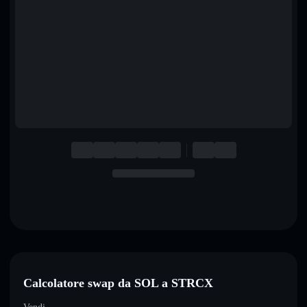
English
Deutsch
Italiano
Português
Español
Calcolatore swap da SOL a STRCX