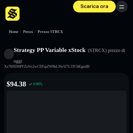
Scarica ora
Menu
Home
/
Prezzi
/
Prezzo STRCX
Strategy PP Variable xStock
(STRCX)
prezzo di
oggi
Xs78JED6PFZxWc2wCEPspZW9kL3Se5J7L5TChKgsidH
$
94.38
0.06
%