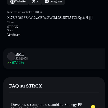
Website
X
Telegram
Indirizzo del contratto STRCX
Xs78JED6PFZxWc2wCEPspZW9kL3Se5J7L5TChKgsidH
Ticker
STRCX
Stato
Verificato
BMT
$
0.021058
67.12
%
FAQ su STRCX
Dove posso comprare o scambiare Strategy PP