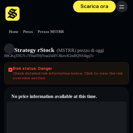
Scarica ora
Menu
Home
/
Prezzi
/
Prezzo MSTRR
Strategy rStock
(MSTRR)
prezzo di oggi
B8GKqTDGYc7F6udTHjYeazZ4dFCRkrwK2mBQNS4igqTv
Risk status: Danger
Check detailed risk information below. Click to view the risk
overview section.
No price information available at this time.