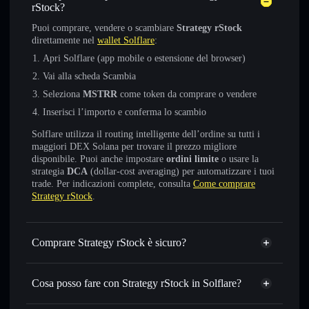
rStock?
Puoi comprare, vendere o scambiare
Strategy rStock
direttamente nel
wallet Solflare
:
Apri Solflare (app mobile o estensione del browser)
Vai alla scheda Scambia
Seleziona
MSTRR
come token da comprare o vendere
Inserisci l’importo e conferma lo scambio
Solflare utilizza il routing intelligente dell’ordine su tutti i
maggiori DEX Solana per trovare il prezzo migliore
disponibile. Puoi anche impostare
ordini limite
o usare la
strategia
DCA
(dollar-cost averaging) per automatizzare i tuoi
trade. Per indicazioni complete, consulta
Come comprare
Strategy rStock
.
Comprare Strategy rStock è sicuro?
Strategy rStock
non è verificato
Cosa posso fare con Strategy rStock in Solflare?
Strategy rStock
wallet Solflare