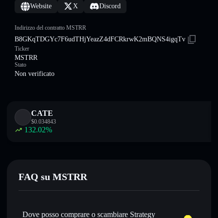
Website
X
Discord
Indirizzo del contratto MSTRR
B8GKqTDGYc7F6udTHjYeazZ4dFCRkrwK2mBQNS4igqTv
Ticker
MSTRR
Stato
Non verificato
CATE
$
0.034843
132.02
%
FAQ su MSTRR
Dove posso comprare o scambiare Strategy