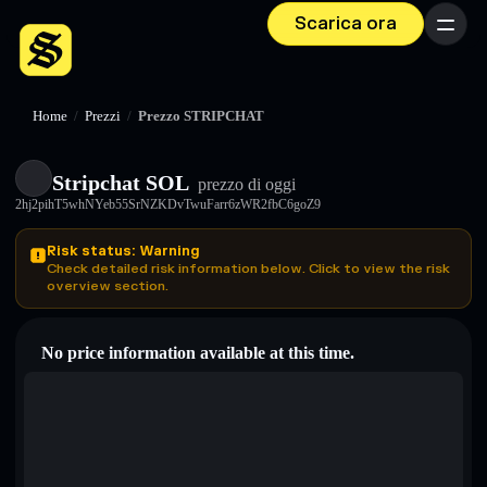
Scarica ora
Menu
Home
/
Prezzi
/
Prezzo STRIPCHAT
Stripchat SOL
prezzo di oggi
2hj2pihT5whNYeb55SrNZKDvTwuFarr6zWR2fbC6goZ9
Risk status: Warning
Check detailed risk information below. Click to view the risk
overview section.
No price information available at this time.