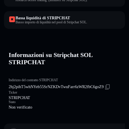
research before trading. (influisce su Stripchat SOL).
Bassa liquidità di STRIPCHAT
Basso importo di liquidità nel pool di Stripchat SOL.
Informazioni su Stripchat SOL
STRIPCHAT
Indirizzo del contratto STRIPCHAT
2hj2pihT5whNYeb55SrNZKDvTwuFarr6zWR2fbC6goZ9
Ticker
STRIPCHAT
Stato
Non verificato