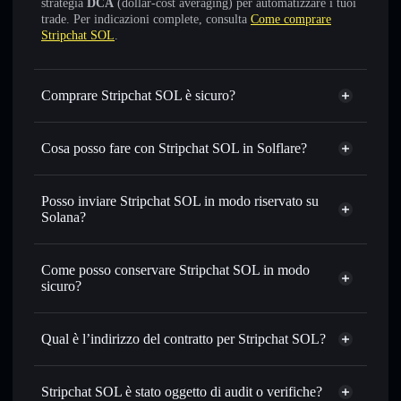
strategia
DCA
(dollar-cost averaging) per automatizzare i tuoi
trade. Per indicazioni complete, consulta
Come comprare
Stripchat SOL
.
Comprare Stripchat SOL è sicuro?
Stripchat SOL
non è verificato
Cosa posso fare con Stripchat SOL in Solflare?
Stripchat SOL
wallet Solflare
Scambiare istantaneamente
— scambia STRIPCHAT in
Posso inviare Stripchat SOL in modo riservato su
SOL, USDC o in migliaia di altri token Solana al prezzo
Solana?
migliore con il routing intelligente dell’ordine
Aggregatore di privacy
Impostare ordini limite
— automatizza i tuoi trade al
Come posso conservare Stripchat SOL in modo
prezzo desiderato di STRIPCHAT
sicuro?
Usare il DCA
— applica la strategia dollar-cost average su
STRIPCHAT nel tempo
Stripchat SOL
wallet non-custodial
Solflare
Inviare in modo riservato
— trasferisci STRIPCHAT
Qual è l’indirizzo del contratto per Stripchat SOL?
senza collegare pubblicamente i wallet usando
l’Aggregatore di privacy incorporato di Solflare
Stripchat SOL
Solflare
2hj2pihT5whNYeb55SrNZKDvTwuFarr6zWR2fbC6goZ9
Monitorare in tempo reale
— conosci prezzo, volume,
Stripchat SOL
Stripchat SOL è stato oggetto di audit o verifiche?
Aggregatore