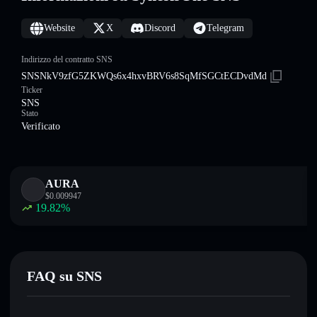
Website
X
Discord
Telegram
Indirizzo del contratto SNS
SNSNkV9zfG5ZKWQs6x4hxvBRV6s8SqMfSGCtECDvdMd
Ticker
SNS
Stato
Verificato
AURA
$
0.009947
19.82
%
FAQ su SNS