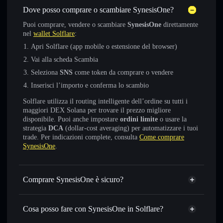
Dove posso comprare o scambiare SynesisOne?
Puoi comprare, vendere o scambiare
SynesisOne
direttamente
nel
wallet Solflare
:
Apri Solflare (app mobile o estensione del browser)
Vai alla scheda Scambia
Seleziona
SNS
come token da comprare o vendere
Inserisci l’importo e conferma lo scambio
Solflare utilizza il routing intelligente dell’ordine su tutti i
maggiori DEX Solana per trovare il prezzo migliore
disponibile. Puoi anche impostare
ordini limite
o usare la
strategia
DCA
(dollar-cost averaging) per automatizzare i tuoi
trade. Per indicazioni complete, consulta
Come comprare
SynesisOne
.
Comprare SynesisOne è sicuro?
SynesisOne
token verificato
Cosa posso fare con SynesisOne in Solflare?