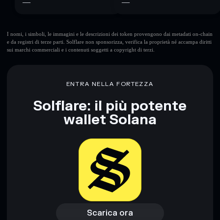
—
—
I nomi, i simboli, le immagini e le descrizioni dei token provengono dai metadati on-chain
e da registri di terze parti. Solflare non sponsorizza, verifica la proprietà né accampa diritti
sui marchi commerciali e i contenuti soggetti a copyright di terzi.
ENTRA NELLA FORTEZZA
Solflare: il più potente
wallet Solana
Scarica ora
Accedi al wallet
Scarica ora