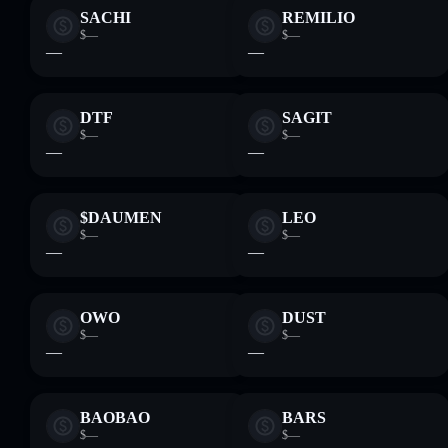
SACHI
REMILIO
$—
$—
—
—
DTF
SAGIT
$—
$—
—
—
$DAUMEN
LEO
$—
$—
—
—
OWO
DUST
$—
$—
—
—
BAOBAO
BARS
$—
$—