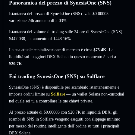
Panoramica del prezzo di SynesisOne (SNS)
Istantanea del prezzo di SynesisOne (SNS): vale
$0.00003
—
variazione 24h aumento di 2.03%
.
Istantanea del volume di trading sulle 24 ore di SynesisOne (SNS):
$447.038
,
un aumento of 1448.16%
.
La sua attuale capitalizzazione di mercato è circa
$75.4K
. La
liquidità sui maggiori DEX Solana in questo momento è pari a
$20.7K
.
Fai trading SynesisOne (SNS) su Solflare
SynesisOne (SNS) è disponibile per scambialo istantaneamente e
imposta ordini limite su
Solflare
— un wallet Solana non-custodial
nel quale sei tu a controllare le tue chiavi private.
Al prezzo attuale di $0.00003 con $20.7K in liquidità DEX, gli
scambi di SNS in Solflare vengono eseguiti con slippage minimo
per mezzo del routing intelligente dell’ordine su tutti i principali
DEX Solana.