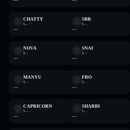
CHATTY
SBR
$—
$—
—
—
NOVA
SNAI
$—
$—
—
—
MANYU
FRO
$—
$—
—
—
CAPRICORN
SHARBI
$—
$—
—
—