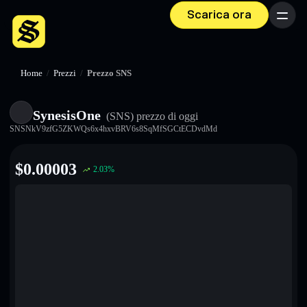
Scarica ora
Menu
Home
/
Prezzi
/
Prezzo SNS
SynesisOne
(SNS)
prezzo di oggi
SNSNkV9zfG5ZKWQs6x4hxvBRV6s8SqMfSGCtECDvdMd
$
0.00003
2.03
%