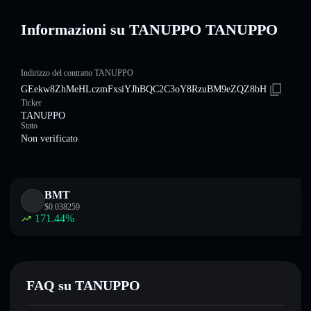
Informazioni su TANUPPO TANUPPO
Indirizzo del contratto TANUPPO
GEekw8ZhMeHLczmFxsiYJhBQC2C3oY8RzuBM9eZQZ8bH
Ticker
TANUPPO
Stato
Non verificato
BMT
$
0.038259
171.44
%
FAQ su TANUPPO