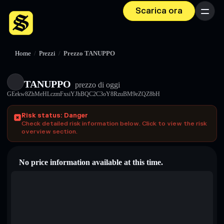
Scarica ora
Menu
Home
/
Prezzi
/
Prezzo TANUPPO
TANUPPO
prezzo di oggi
GEekw8ZhMeHLczmFxsiYJhBQC2C3oY8RzuBM9eZQZ8bH
Risk status: Danger
Check detailed risk information below. Click to view the risk
overview section.
No price information available at this time.