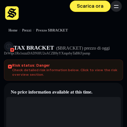
Scarica ora
Menu
Home
/
Prezzi
/
Prezzo $BRACKET
TAX BRACKET
($BRACKET)
prezzo di oggi
DrWtpc1Rs1ezzzDADNHU2oACZB9yYXmprbyTaBKFpump
Risk status: Danger
Check detailed risk information below. Click to view the risk
overview section.
No price information available at this time.