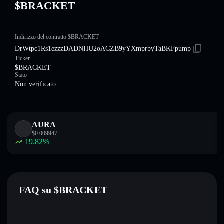
$BRACKET
Indirizzo del contratto $BRACKET
DrWtpc1Rs1ezzzDADNHU2oACZB9yYXmprbyTaBKFpump
Ticker
$BRACKET
Stato
Non verificato
AURA
$
0.009947
19.82
%
FAQ su $BRACKET